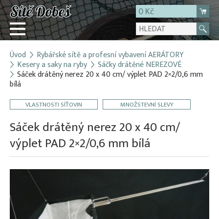
0 Kč
Úvod
Rybářské sítě a profesní vybavení AERÁTORY
Přihlásit
Kesery a saky na ryby
Sáčky drátěné NEREZOVÉ
Sáček drátěný nerez 20 x 40 cm/ výplet PAD 2×2/0,6 mm
Registrace
bílá
E-shop
VLASTNOSTI SÍŤOVIN
MNOŽSTEVNÍ SLEVY
O firmě
Sáček drátěný nerez 20 x 40 cm/
Kontakt
výplet PAD 2×2/0,6 mm bílá