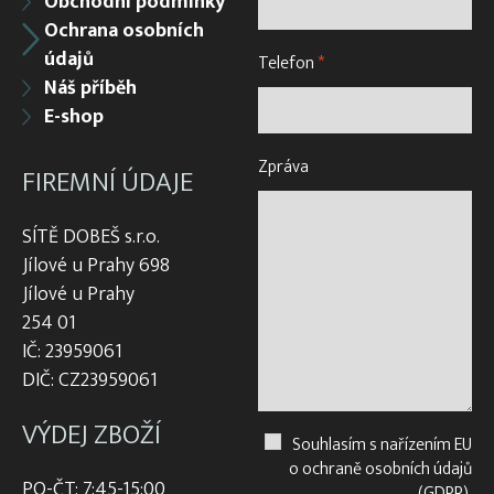
Obchodní podmínky
Ochrana osobních
údajů
Telefon
*
Náš příběh
E-shop
Zpráva
FIREMNÍ ÚDAJE
SÍTĚ DOBEŠ s.r.o.
Jílové u Prahy 698
Jílové u Prahy
254 01
IČ: 23959061
DIČ: CZ23959061
VÝDEJ ZBOŽÍ
Souhlasím s nařízením EU
o ochraně osobních údajů
PO-ČT: 7:45-15:00
(GDPR).