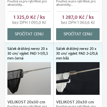
Používá se pro rybí líhně, pro
Používá se pro rybí líhně, pro
akvaristiky,...
akvaristiky,...
1 325,0 Kč / ks
1 287,0 Kč / ks
bez DPH 1 095,0 Kč
bez DPH 1 063,6 Kč
SPOČÍTAT CENU
SPOČÍTAT CENU
Sáček drátěný nerez 20 x
Sáček drátěný nerez 20 x
30 cm/ výplet PAD 1×1/0,5
30 cm/ výplet PAD 2×2/0,6
mm černá
mm bílá
VELIKOST 20x30 cm
VELIKOST 20x30 cm
Používá se pro rybí líhně, pro
Používá se pro rybí líhně, pro