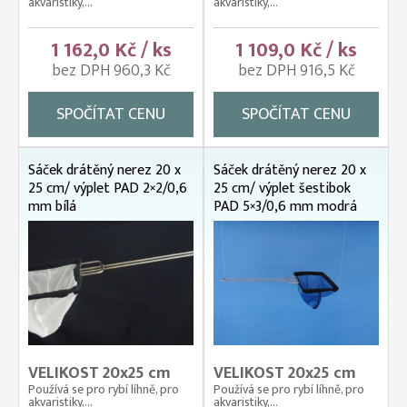
akvaristiky,...
akvaristiky,...
1 162,0 Kč / ks
1 109,0 Kč / ks
bez DPH 960,3 Kč
bez DPH 916,5 Kč
SPOČÍTAT CENU
SPOČÍTAT CENU
Sáček drátěný nerez 20 x
Sáček drátěný nerez 20 x
25 cm/ výplet PAD 2×2/0,6
25 cm/ výplet šestibok
mm bílá
PAD 5×3/0,6 mm modrá
VELIKOST 20x25 cm
VELIKOST 20x25 cm
Používá se pro rybí líhně, pro
Používá se pro rybí líhně, pro
akvaristiky,...
akvaristiky,...