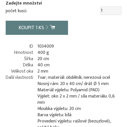
Zadejte množství
počet kusů
KOUPIT
1
KS
ID
1034009
Hmotnost
400 g
Šířka
20 cm
Délka
40 cm
Velikost oka
2 mm
Další vlastnosti
Tvar; materiál: obdélník; nerezová ocel
Nosný rám: 20 x 40 cm/ drát Ø 5 mm
Materiál výpletu: Polyamid (PAD)
Výplet: oko 2 x 2 mm / síla materiálu: 0,6
mm
Hloubka výpletu: 20 cm
Barva výpletu: bílá
Provedení výpletu: rašlové (bezuzlové),