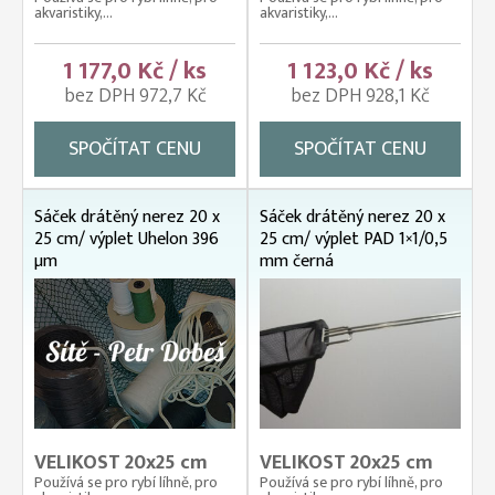
akvaristiky,...
akvaristiky,...
1 177,0 Kč / ks
1 123,0 Kč / ks
bez DPH 972,7 Kč
bez DPH 928,1 Kč
SPOČÍTAT CENU
SPOČÍTAT CENU
Sáček drátěný nerez 20 x
Sáček drátěný nerez 20 x
25 cm/ výplet Uhelon 396
25 cm/ výplet PAD 1×1/0,5
µm
mm černá
VELIKOST 20x25 cm
VELIKOST 20x25 cm
Používá se pro rybí líhně, pro
Používá se pro rybí líhně, pro