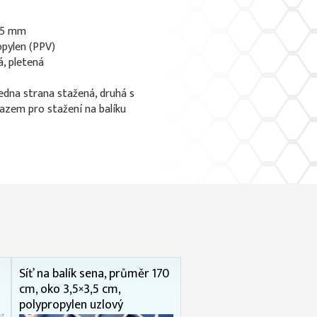
2,5 mm
opylen (PPV)
á, pletená
jedna strana stažená, druhá s
zem pro stažení na balíku
Síť na balík sena, průměr 170
cm, oko 3,5×3,5 cm,
polypropylen uzlový