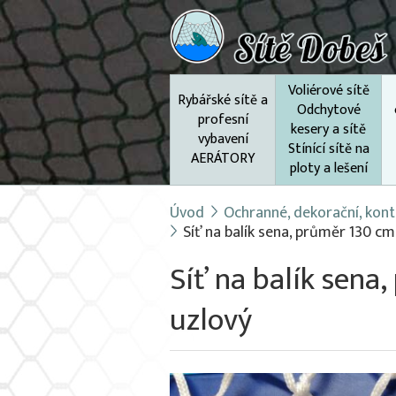
Voliérové sítě
Rybářské sítě a
Odchytové
profesní
kesery a sítě
vybavení
Stínící sítě na
AERÁTORY
ploty a lešení
Úvod
Ochranné, dekorační, kont
Síť na balík sena, průměr 130 cm
Síť na balík sena
uzlový