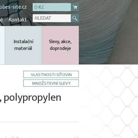
bes-site.cz
0 Kč
mě
Kontakt
,
Instalační
Slevy, akce,
materiál
doprodeje
VLASTNOSTI SÍŤOVIN
MNOŽSTEVNÍ SLEVY
, polypropylen