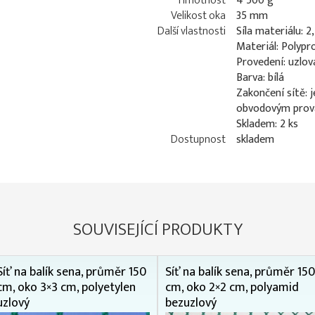
Hmotnost
4 500 g
Velikost oka
35 mm
Další vlastnosti
Síla materiálu: 
Materiál: Polypr
Provedení: uzlov
Barva: bílá
Zakončení sítě: 
obvodovým prova
Skladem: 2 ks
Dostupnost
skladem
SOUVISEJÍCÍ PRODUKTY
Síť na balík sena, průměr 150
Síť na balík sena, průměr 150
cm, oko 3×3 cm, polyetylen
cm, oko 2×2 cm, polyamid
uzlový
bezuzlový