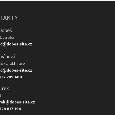
TAKTY
 Dobeš
, výroba
d@dobes-site.cz
 Váňová
ávky, fakturace
d@dobes-site.cz
737 289 460
urek
d
urek@dobes-site.cz
728 817 394