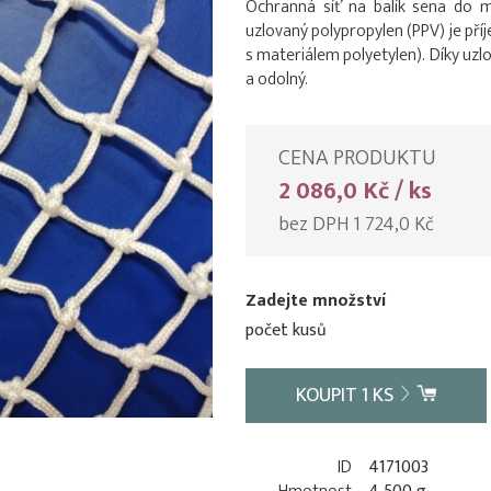
Ochranná síť na balík sena do 
uzlovaný polypropylen (PPV) je příj
s materiálem polyetylen). Díky uzl
a odolný.
CENA PRODUKTU
2 086,0 Kč / ks
bez DPH 1 724,0 Kč
Zadejte množství
počet kusů
KOUPIT
1
KS
ID
4171003