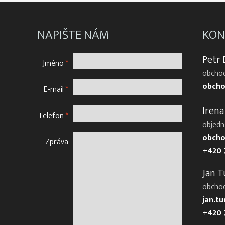
NAPIŠTE NÁM
KON
Petr
Jméno
*
obchod
obcho
E-mail
*
Irena
Telefon
*
objedn
obcho
Zpráva
+420 
Jan T
obcho
jan.t
+420 