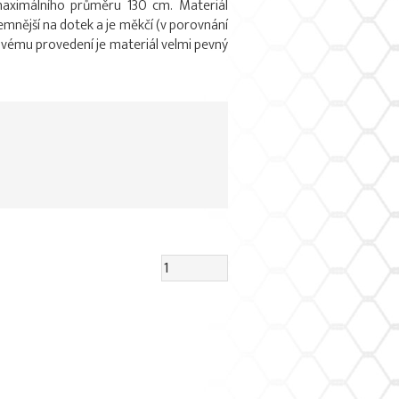
maximálního průměru 130 cm. Materiál
emnější na dotek a je měkčí (v porovnání
ovému provedení je materiál velmi pevný