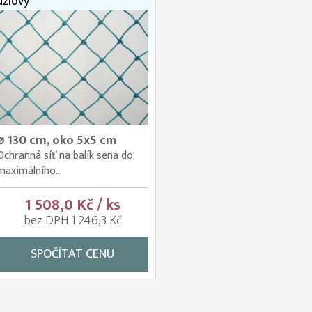
uzlový
⌀ 130 cm, oko 5x5 cm
Ochranná síť na balík sena do
maximálního...
1 508,0 Kč / ks
bez DPH 1 246,3 Kč
SPOČÍTAT CENU