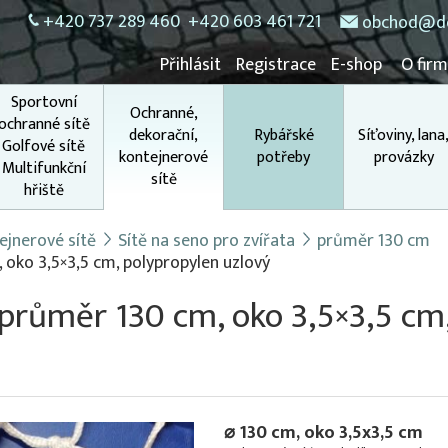
+420 737 289 460
+420 603 461 721
obchod@do
Přihlásit
Registrace
E-shop
O fir
Sportovní
Ochranné,
ochranné sítě
dekorační,
Rybářské
Síťoviny, lana
Golfové sítě
kontejnerové
potřeby
provázky
Multifunkční
sítě
hřiště
ejnerové sítě
Sítě na seno pro zvířata
průměr 130 cm
, oko 3,5×3,5 cm, polypropylen uzlový
, průměr 130 cm, oko 3,5×3,5 cm
⌀ 130 cm, oko 3,5x3,5 cm