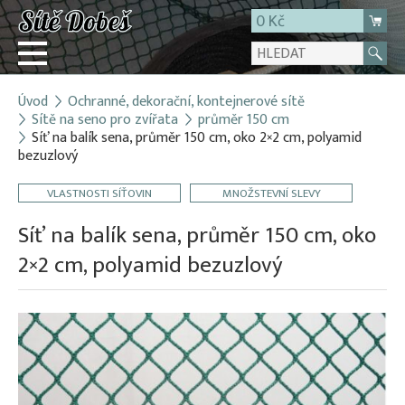
0 Kč
Úvod
Ochranné, dekorační, kontejnerové sítě
Přihlásit
Sítě na seno pro zvířata
průměr 150 cm
Síť na balík sena, průměr 150 cm, oko 2×2 cm, polyamid
Registrace
bezuzlový
E-shop
VLASTNOSTI SÍŤOVIN
MNOŽSTEVNÍ SLEVY
O firmě
Síť na balík sena, průměr 150 cm, oko
Kontakt
2×2 cm, polyamid bezuzlový