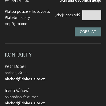
PÁ: 7:45-14:00
Ochrana osobních údajů
Platba pouze v hotovosti.
Jaký je dnes rok?
Platební karty
nepřijímáme.
KONTAKTY
Petr Dobeš
obchod, výroba
obchod@dobes-site.cz
Irena Váňová
objednávky, fakturace
obchod@dobes-site.cz