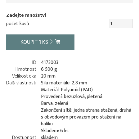
Zadejte množství
počet kusů
KOUPIT
1
KS
ID
4173003
Hmotnost
6 500 g
Velikost oka
20 mm
Další vlastnosti
Síla materiálu: 2,8 mm
Materiál: Polyamid (PAD)
Provedení: bezuzlová, pletená
Barva: zelená
Zakončení sítě: jedna strana stažená, druhá
s obvodovým provazem pro stažení na
balíku
Skladem: 6 ks
Dostupnost
skladem