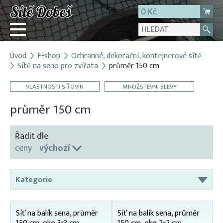
0 Kč
Úvod
E-shop
Ochranné, dekorační, kontejnerové sítě
Přihlásit
Sítě na seno pro zvířata
průměr 150 cm
Registrace
VLASTNOSTI SÍŤOVIN
MNOŽSTEVNÍ SLEVY
E-shop
průměr 150 cm
O firmě
Kontakt
Řadit dle
ceny
výchozí
Kategorie
Bodce proti ptactvu
Síť na balík sena, průměr
Síť na balík sena, průměr
Dekorační sítě