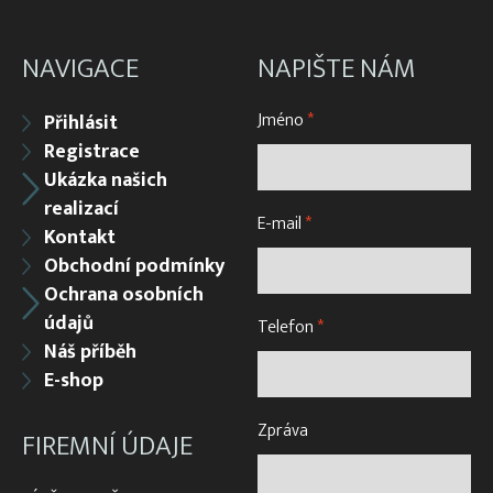
Sítě na seno pro zvířata
průměr 130 cm
NAVIGACE
NAPIŠTE NÁM
průměr 140 cm
průměr 150 cm
Jméno
*
Přihlásit
průměr 170 cm
Registrace
Ukázka našich
realizací
E-mail
*
Kontakt
Obchodní podmínky
Ochrana osobních
údajů
Telefon
*
Náš příběh
E-shop
Zpráva
FIREMNÍ ÚDAJE