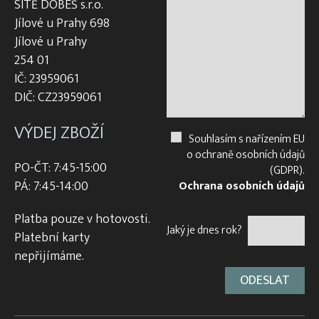
SÍTĚ DOBEŠ s.r.o.
Jílové u Prahy 698
Jílové u Prahy
254 01
IČ: 23959061
DIČ: CZ23959061
VÝDEJ ZBOŽÍ
Souhlasím s nařízením EU
o ochraně osobních údajů
PO-ČT: 7:45-15:00
(GDPR).
PÁ: 7:45-14:00
Ochrana osobních údajů
Platba pouze v hotovosti.
Jaký je dnes rok?
Platební karty
nepřijímáme.