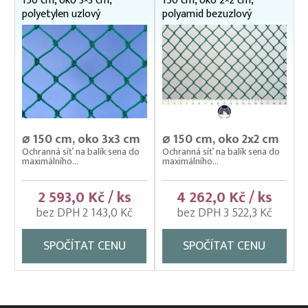
150 cm, oko 3×3 cm,
150 cm, oko 2×2 cm,
Kontejnerové sítě (sítě na kontejnery a přívěsy)
polyetylen uzlový
polyamid bezuzlový
Ochrana budov a střech
Ochranné sítě (krycí sítě) proti kormoránům, rackům
a volavkám
Ochranné sítě na bazény a jezírka
Ochranné sítě na plošné zakrytí skládek
⌀ 150 cm, oko 3x3 cm
⌀ 150 cm, oko 2x2 cm
Ochranné sítě na polystyren
Ochranná síť na balík sena do
Ochranná síť na balík sena do
maximálního...
maximálního...
Ochranné sítě na regály
2 593,0 Kč / ks
4 262,0 Kč / ks
Ochranné sítě na vertikální (svislou) instalaci
bez DPH 2 143,0 Kč
bez DPH 3 522,3 Kč
Ochranné sítě pro chov slepic a domácí drůbeže
Ochranné sítě proti holubům
SPOČÍTAT CENU
SPOČÍTAT CENU
Sítě na dětská pískoviště
Sítě na popínavé rostliny