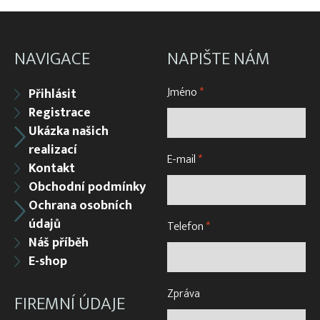
Ochranné sítě na plošné zakrytí skládek
Ochranné sítě na polystyren
NAVIGACE
NAPIŠTE NÁM
Ochranné sítě na regály
Ochranné sítě na vertikální (svislou) instalaci
Jméno
*
Přihlásit
Ochranné sítě pro chov slepic a domácí drůbeže
Registrace
Ukázka našich
Ochranné sítě proti holubům
realizací
Sítě na dětská pískoviště
E-mail
*
Kontakt
Sítě na popínavé rostliny
Obchodní podmínky
Ochrana osobních
Sítě na seno pro zvířata
údajů
Telefon
*
Náš příběh
E-shop
Zpráva
FIREMNÍ ÚDAJE