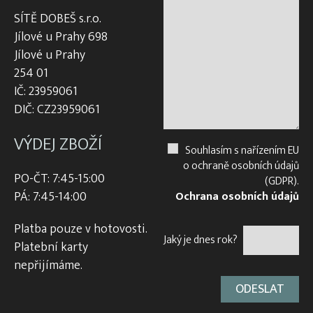
SÍTĚ DOBEŠ s.r.o.
Jílové u Prahy 698
Jílové u Prahy
254 01
IČ: 23959061
DIČ: CZ23959061
VÝDEJ ZBOŽÍ
Souhlasím s nařízením EU
o ochraně osobních údajů
PO-ČT: 7:45-15:00
(GDPR).
PÁ: 7:45-14:00
Ochrana osobních údajů
Platba pouze v hotovosti.
Jaký je dnes rok?
Platební karty
nepřijímáme.