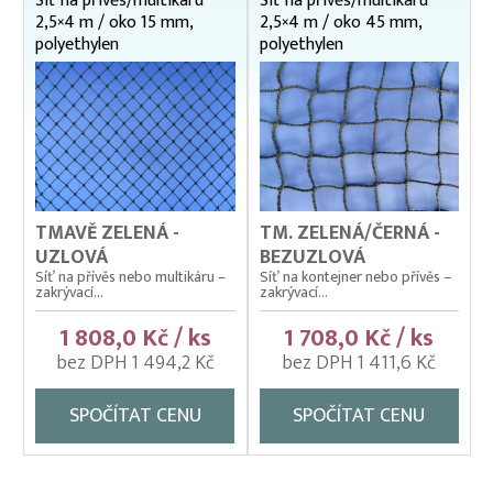
Síť na přívěs/multikáru
Síť na přívěs/multikáru
Dekorační sítě
2,5×4 m / oko 15 mm,
2,5×4 m / oko 45 mm,
Kontejnerové sítě (sítě na kontejnery a přívěsy)
polyethylen
polyethylen
1,5 x 2,5 m
2 x 3 m
2,5 x 3,5 m
2,5 x 4 m
3 x 4 m
3 x 5 m
TMAVĚ ZELENÁ -
TM. ZELENÁ/ČERNÁ -
3 x 6 m
UZLOVÁ
BEZUZLOVÁ
3 x 7 m
Síť na přívěs nebo multikáru –
Síť na kontejner nebo přívěs –
zakrývací...
zakrývací...
3,5 x 5 m
3,5 x 7 m
1 808,0 Kč / ks
1 708,0 Kč / ks
bez DPH 1 494,2 Kč
bez DPH 1 411,6 Kč
Ochrana budov a střech
Ochranné sítě (krycí sítě) proti kormoránům, rackům
SPOČÍTAT CENU
SPOČÍTAT CENU
a volavkám
Ochranné sítě na bazény a jezírka