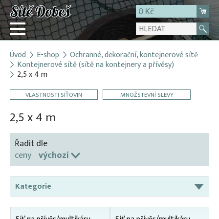
0 Kč
Úvod
E-shop
Ochranné, dekorační, kontejnerové sítě
Přihlásit
Kontejnerové sítě (sítě na kontejnery a přívěsy)
2,5 x 4 m
Registrace
E-shop
VLASTNOSTI SÍŤOVIN
MNOŽSTEVNÍ SLEVY
O firmě
2,5 x 4 m
Kontakt
Řadit dle
ceny
výchozí
Kategorie
Bodce proti ptactvu