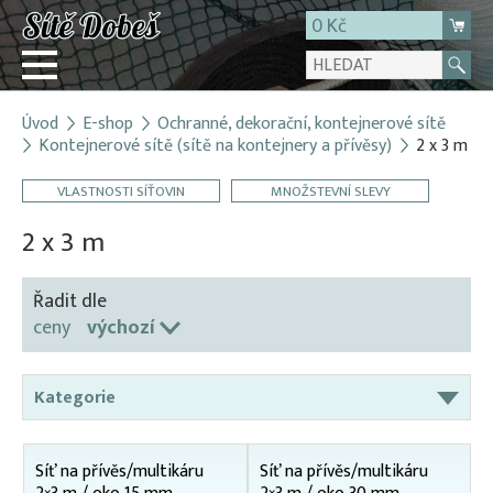
0 Kč
Úvod
E-shop
Ochranné, dekorační, kontejnerové sítě
Přihlásit
Kontejnerové sítě (sítě na kontejnery a přívěsy)
2 x 3 m
Registrace
VLASTNOSTI SÍŤOVIN
MNOŽSTEVNÍ SLEVY
E-shop
2 x 3 m
O firmě
Kontakt
Řadit dle
ceny
výchozí
Kategorie
Bodce proti ptactvu
Síť na přívěs/multikáru
Síť na přívěs/multikáru
Dekorační sítě