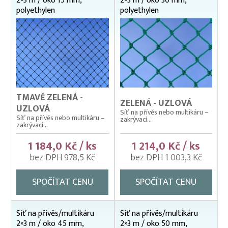
2×3 m / oko 15 mm,
2×3 m / oko 30 mm,
Kontejnerové sítě (sítě na kontejnery a přívěsy)
polyethylen
polyethylen
1,5 x 2,5 m
2 x 3 m
2,5 x 3,5 m
2,5 x 4 m
3 x 4 m
3 x 5 m
TMAVĚ ZELENÁ -
3 x 6 m
ZELENÁ - UZLOVÁ
UZLOVÁ
Síť na přívěs nebo multikáru –
3 x 7 m
Síť na přívěs nebo multikáru –
zakrývací...
zakrývací...
3,5 x 5 m
3,5 x 7 m
1 184,0 Kč / ks
1 214,0 Kč / ks
bez DPH 978,5 Kč
bez DPH 1 003,3 Kč
Ochrana budov a střech
Ochranné sítě (krycí sítě) proti kormoránům, rackům
SPOČÍTAT CENU
SPOČÍTAT CENU
a volavkám
Ochranné sítě na bazény a jezírka
Síť na přívěs/multikáru
Síť na přívěs/multikáru
Ochranné sítě na plošné zakrytí skládek
2×3 m / oko 45 mm,
2×3 m / oko 50 mm,