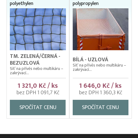
polyethylen
polypropylen
Ochranné sítě na polystyren
Ochranné sítě na regály
Ochranné sítě na vertikální (svislou) instalaci
Ochranné sítě pro chov slepic a domácí drůbeže
Ochranné sítě proti holubům
TM. ZELENÁ/ČERNÁ -
BÍLÁ - UZLOVÁ
Sítě na dětská pískoviště
BEZUZLOVÁ
Síť na přívěs nebo multikáru –
Síť na přívěs nebo multikáru –
zakrývací...
Sítě na popínavé rostliny
zakrývací...
Sítě na seno pro zvířata
1 321,0 Kč / ks
1 646,0 Kč / ks
bez DPH 1 091,7 Kč
bez DPH 1 360,3 Kč
SPOČÍTAT CENU
SPOČÍTAT CENU