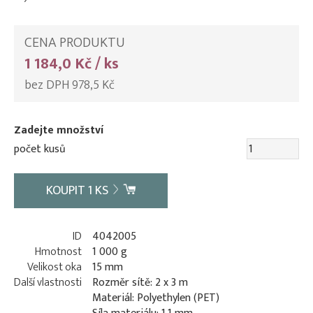
CENA PRODUKTU
1 184,0 Kč / ks
bez DPH 978,5 Kč
Zadejte množství
počet kusů
KOUPIT
1
KS
ID
4042005
Hmotnost
1 000 g
Velikost oka
15 mm
Další vlastnosti
Rozměr sítě: 2 x 3 m
Materiál: Polyethylen (PET)