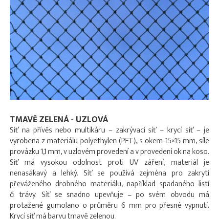
TMAVĚ ZELENÁ - UZLOVÁ
Síť na přívěs nebo multikáru – zakrývací síť – krycí síť – je
vyrobena z materiálu polyethylen (PET), s okem 15×15 mm, síle
provázku 1,1 mm, v uzlovém provedení a v provedení ok na koso.
Síť má vysokou odolnost proti UV záření, materiál je
nenasákavý a lehký. Síť se používá zejména pro zakrytí
převáženého drobného materiálu, například spadaného listí
či trávy. Síť se snadno upevňuje – po svém obvodu má
protažené gumolano o průměru 6 mm pro přesné vypnutí.
Krycí síť má barvu tmavě zelenou.