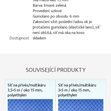
Síla materiálu: 1,1 mm
Barva: tmavě zelená
Provedení: uzlové
Gumolano po obvodu: 6 mm
Zakončení sítě: poslední řadou ok je
protaženo gumolano (elastické lano), síť
není obšitá, síť má oka na koso
Dostupnost
skladem
SOUVISEJÍCÍ PRODUKTY
Síť na přívěs/multikáru
Síť na přívěs/multikáru
3,5×5 m / oko 15 mm,
3×5 m / oko 15 mm,
polyethylen
polyethylen