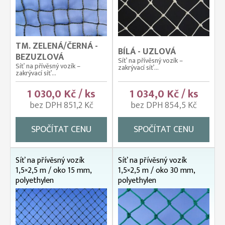
TM. ZELENÁ/ČERNÁ -
BÍLÁ - UZLOVÁ
BEZUZLOVÁ
Síť na přívěsný vozík –
Síť na přívěsný vozík –
zakrývací síť...
zakrývací síť...
1 030,0 Kč / ks
1 034,0 Kč / ks
bez DPH 851,2 Kč
bez DPH 854,5 Kč
SPOČÍTAT CENU
SPOČÍTAT CENU
Síť na přívěsný vozík
Síť na přívěsný vozík
1,5×2,5 m / oko 15 mm,
1,5×2,5 m / oko 30 mm,
polyethylen
polyethylen