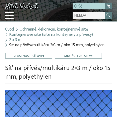
0 Kč
Úvod
Ochranné, dekorační, kontejnerové sítě
Přihlásit
Kontejnerové sítě (sítě na kontejnery a přívěsy)
2 x 3 m
Registrace
Síť na přívěs/multikáru 2×3 m / oko 15 mm, polyethylen
E-shop
VLASTNOSTI SÍŤOVIN
MNOŽSTEVNÍ SLEVY
O firmě
Síť na přívěs/multikáru 2×3 m / oko 15
Kontakt
mm, polyethylen