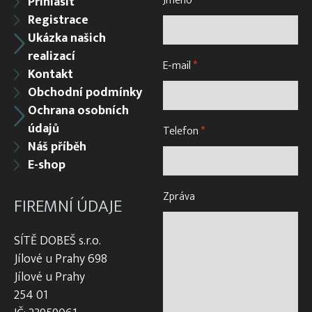
Jméno
*
Přihlásit
Registrace
Ukázka našich
realizací
E-mail
*
Kontakt
Obchodní podmínky
Ochrana osobních
údajů
Telefon
*
Náš příběh
E-shop
Zpráva
FIREMNÍ ÚDAJE
SÍTĚ DOBEŠ s.r.o.
Jílové u Prahy 698
Jílové u Prahy
254 01