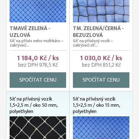
TMAVĚ ZELENÁ -
TM. ZELENÁ/ČERNÁ -
UZLOVÁ
BEZUZLOVÁ
Síť na přívěs nebo multikáru –
Síť na přívěsný vozík –
zakrývací...
zakrývací síť...
1 184,0 Kč / ks
1 030,0 Kč / ks
bez DPH 978,5 Kč
bez DPH 851,2 Kč
SPOČÍTAT CENU
SPOČÍTAT CENU
Síť na přívěsný vozík
Síť na přívěsný vozík
1,5×2,5 m / oko 50 mm,
1,5×2,5 m / oko 15 mm,
polyethylen
polyethylen