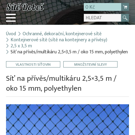
0 Kč
Úvod
Ochranné, dekorační, kontejnerové sítě
Přihlásit
Kontejnerové sítě (sítě na kontejnery a přívěsy)
2,5 x 3,5 m
Registrace
Síť na přívěs/multikáru 2,5×3,5 m / oko 15 mm, polyethylen
E-shop
VLASTNOSTI SÍŤOVIN
MNOŽSTEVNÍ SLEVY
O firmě
Síť na přívěs/multikáru 2,5×3,5 m /
Kontakt
oko 15 mm, polyethylen