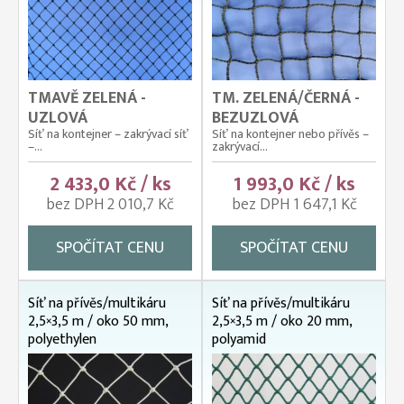
TMAVĚ ZELENÁ -
TM. ZELENÁ/ČERNÁ -
UZLOVÁ
BEZUZLOVÁ
Síť na kontejner – zakrývací síť
Síť na kontejner nebo přívěs –
–...
zakrývací...
2 433,0 Kč / ks
1 993,0 Kč / ks
bez DPH 2 010,7 Kč
bez DPH 1 647,1 Kč
SPOČÍTAT CENU
SPOČÍTAT CENU
Síť na přívěs/multikáru
Síť na přívěs/multikáru
2,5×3,5 m / oko 50 mm,
2,5×3,5 m / oko 20 mm,
polyethylen
polyamid