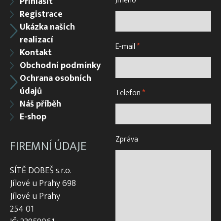
Jméno
*
Přihlásit
Registrace
Ukázka našich
realizací
E-mail
*
Kontakt
Obchodní podmínky
Ochrana osobních
údajů
Telefon
*
Náš příběh
E-shop
Zpráva
FIREMNÍ ÚDAJE
SÍTĚ DOBEŠ s.r.o.
Jílové u Prahy 698
Jílové u Prahy
254 01