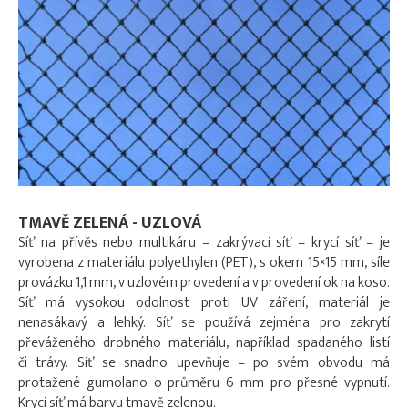
TMAVĚ ZELENÁ - UZLOVÁ
Síť na přívěs nebo multikáru – zakrývací síť – krycí síť – je
vyrobena z materiálu polyethylen (PET), s okem 15×15 mm, síle
provázku 1,1 mm, v uzlovém provedení a v provedení ok na koso.
Síť má vysokou odolnost proti UV záření, materiál je
nenasákavý a lehký. Síť se používá zejména pro zakrytí
převáženého drobného materiálu, například spadaného listí
či trávy. Síť se snadno upevňuje – po svém obvodu má
protažené gumolano o průměru 6 mm pro přesné vypnutí.
Krycí síť má barvu tmavě zelenou.