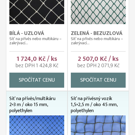
BÍLÁ - UZLOVÁ
ZELENÁ - BEZUZLOVÁ
Síť na přívěs nebo multikáru –
Síť na přívěs nebo multikáru –
zakrývací...
zakrývací...
1 724,0 Kč / ks
2 507,0 Kč / ks
bez DPH 1 424,8 Kč
bez DPH 2 071,9 Kč
SPOČÍTAT CENU
SPOČÍTAT CENU
Síť na přívěs/multikáru
Síť na přívěsný vozík
2×3 m / oko 15 mm,
1,5×2,5 m / oko 45 mm,
polyethylen
polyethylen