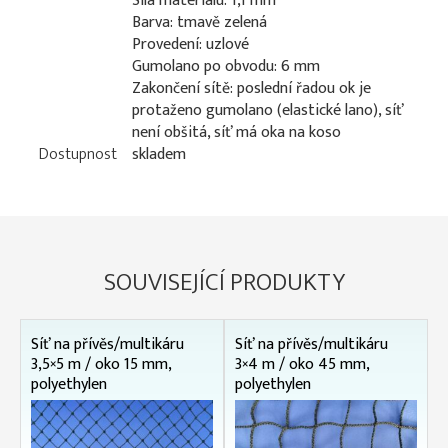
Síla materiálu: 1,1 mm
Barva: tmavě zelená
Provedení: uzlové
Gumolano po obvodu: 6 mm
Zakončení sítě: poslední řadou ok je
protaženo gumolano (elastické lano), síť
není obšitá, síť má oka na koso
Dostupnost
skladem
SOUVISEJÍCÍ PRODUKTY
Síť na přívěs/multikáru
Síť na přívěs/multikáru
3,5×5 m / oko 15 mm,
3×4 m / oko 45 mm,
polyethylen
polyethylen