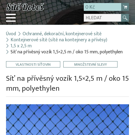
0 Kč
Úvod
Ochranné, dekorační, kontejnerové sítě
Přihlásit
Kontejnerové sítě (sítě na kontejnery a přívěsy)
1,5 x 2,5 m
Registrace
Síť na přívěsný vozík 1,5×2,5 m / oko 15 mm, polyethylen
E-shop
VLASTNOSTI SÍŤOVIN
MNOŽSTEVNÍ SLEVY
O firmě
Síť na přívěsný vozík 1,5×2,5 m / oko 15
Kontakt
mm, polyethylen