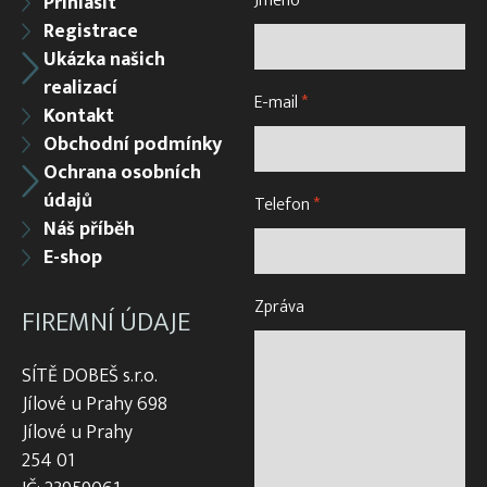
Jméno
*
Přihlásit
Registrace
Ukázka našich
realizací
E-mail
*
Kontakt
Obchodní podmínky
Ochrana osobních
údajů
Telefon
*
Náš příběh
E-shop
Zpráva
FIREMNÍ ÚDAJE
SÍTĚ DOBEŠ s.r.o.
Jílové u Prahy 698
Jílové u Prahy
254 01