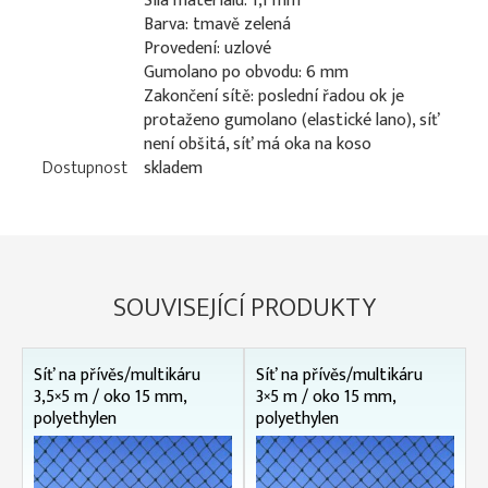
Síla materiálu: 1,1 mm
Barva: tmavě zelená
Provedení: uzlové
Gumolano po obvodu: 6 mm
Zakončení sítě: poslední řadou ok je
protaženo gumolano (elastické lano), síť
není obšitá, síť má oka na koso
Dostupnost
skladem
SOUVISEJÍCÍ PRODUKTY
Síť na přívěs/multikáru
Síť na přívěs/multikáru
3,5×5 m / oko 15 mm,
3×5 m / oko 15 mm,
polyethylen
polyethylen