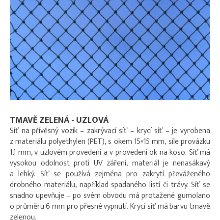
TMAVĚ ZELENÁ - UZLOVÁ
Síť na přívěsný vozík – zakrývací síť – krycí síť – je vyrobena
z materiálu polyethylen (PET), s okem 15×15 mm, síle provázku
1,1 mm, v uzlovém provedení a v provedení ok na koso. Síť má
vysokou odolnost proti UV záření, materiál je nenasákavý
a lehký. Síť se používá zejména pro zakrytí převáženého
drobného materiálu, například spadaného listí či trávy. Síť se
snadno upevňuje – po svém obvodu má protažené gumolano
o průměru 6 mm pro přesné vypnutí. Krycí síť má barvu tmavě
zelenou.