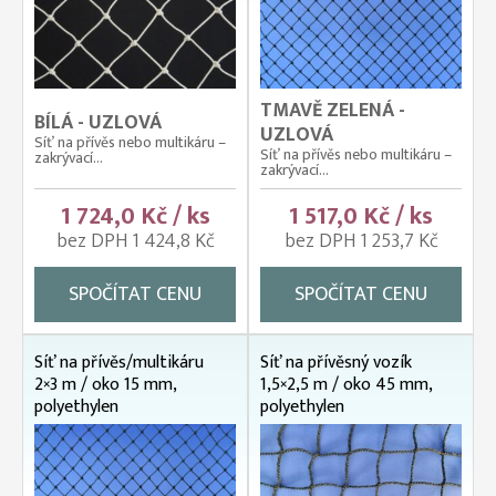
TMAVĚ ZELENÁ -
BÍLÁ - UZLOVÁ
UZLOVÁ
Síť na přívěs nebo multikáru –
Síť na přívěs nebo multikáru –
zakrývací...
zakrývací...
1 724,0 Kč / ks
1 517,0 Kč / ks
bez DPH 1 424,8 Kč
bez DPH 1 253,7 Kč
SPOČÍTAT CENU
SPOČÍTAT CENU
Síť na přívěs/multikáru
Síť na přívěsný vozík
2×3 m / oko 15 mm,
1,5×2,5 m / oko 45 mm,
polyethylen
polyethylen