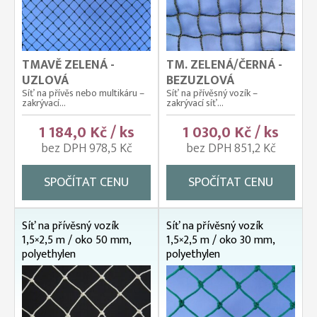
TMAVĚ ZELENÁ -
TM. ZELENÁ/ČERNÁ -
UZLOVÁ
BEZUZLOVÁ
Síť na přívěs nebo multikáru –
Síť na přívěsný vozík –
zakrývací...
zakrývací síť...
1 184,0 Kč / ks
1 030,0 Kč / ks
bez DPH 978,5 Kč
bez DPH 851,2 Kč
SPOČÍTAT CENU
SPOČÍTAT CENU
Síť na přívěsný vozík
Síť na přívěsný vozík
1,5×2,5 m / oko 50 mm,
1,5×2,5 m / oko 30 mm,
polyethylen
polyethylen