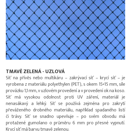
TMAVĚ ZELENÁ - UZLOVÁ
Síť na přívěs nebo multikáru – zakrývací síť – krycí síť – je
vyrobena z materiálu polyethylen (PET), s okem 15×15 mm, síle
provázku 1,1 mm, v uzlovém provedení a v provedení ok na koso.
Síť má vysokou odolnost proti UV záření, materiál je
nenasákavý a lehký. Síť se používá zejména pro zakrytí
převáženého drobného materiálu, například spadaného listí
či trávy. Síť se snadno upevňuje – po svém obvodu má
protažené gumolano o průměru 6 mm pro přesné vypnutí.
Krycí síť má barvu tmavě zelenou.