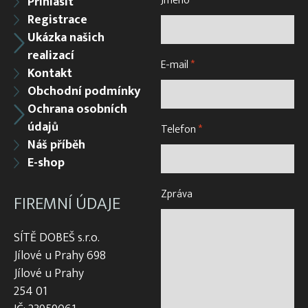
Jméno
*
Přihlásit
Registrace
Ukázka našich
realizací
E-mail
*
Kontakt
Obchodní podmínky
Ochrana osobních
údajů
Telefon
*
Náš příběh
E-shop
Zpráva
FIREMNÍ ÚDAJE
SÍTĚ DOBEŠ s.r.o.
Jílové u Prahy 698
Jílové u Prahy
254 01