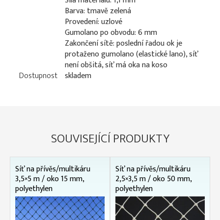
Síla materiálu: 1,1 mm
Barva: tmavě zelená
Provedení: uzlové
Gumolano po obvodu: 6 mm
Zakončení sítě: poslední řadou ok je
protaženo gumolano (elastické lano), síť
není obšitá, síť má oka na koso
Dostupnost
skladem
SOUVISEJÍCÍ PRODUKTY
Síť na přívěs/multikáru
Síť na přívěs/multikáru
3,5×5 m / oko 15 mm,
2,5×3,5 m / oko 50 mm,
polyethylen
polyethylen