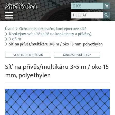
0 Kč
Úvod
Ochranné, dekorační, kontejnerové sítě
Přihlásit
Kontejnerové sítě (sítě na kontejnery a přívěsy)
3 x 5 m
Registrace
Síť na přívěs/multikáru 3×5 m / oko 15 mm, polyethylen
E-shop
VLASTNOSTI SÍŤOVIN
MNOŽSTEVNÍ SLEVY
O firmě
Síť na přívěs/multikáru 3×5 m / oko 15
Kontakt
mm, polyethylen