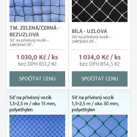
TM. ZELENÁ/ČERNÁ -
BÍLÁ - UZLOVÁ
BEZUZLOVÁ
Síť na přívěsný vozík –
Síť na přívěsný vozík –
zakrývací síť...
zakrývací síť...
1 030,0 Kč / ks
1 034,0 Kč / ks
bez DPH 851,2 Kč
bez DPH 854,5 Kč
SPOČÍTAT CENU
SPOČÍTAT CENU
Síť na přívěsný vozík
Síť na přívěsný vozík
1,5×2,5 m / oko 15 mm,
1,5×2,5 m / oko 30 mm,
polyethylen
polyethylen