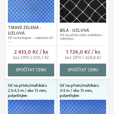
TMAVĚ ZELENÁ -
BÍLÁ - UZLOVÁ
UZLOVÁ
Síť na přívěs nebo multikáru –
Síť na kontejner – zakrývací síť
zakrývací...
–...
2 433,0 Kč / ks
1 724,0 Kč / ks
bez DPH 2 010,7 Kč
bez DPH 1 424,8 Kč
SPOČÍTAT CENU
SPOČÍTAT CENU
Síť na přívěs/multikáru
Síť na přívěs/multikáru
2,5×3,5 m / oko 15 mm,
2×3 m / oko 15 mm,
polyethylen
polyethylen