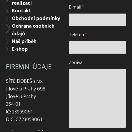
realizací
E-mail
*
Kontakt
Obchodní podmínky
Ochrana osobních
údajů
Telefon
*
Náš příběh
E-shop
Zpráva
FIREMNÍ ÚDAJE
SÍTĚ DOBEŠ s.r.o.
Jílové u Prahy 698
Jílové u Prahy
254 01
IČ: 23959061
DIČ: CZ23959061