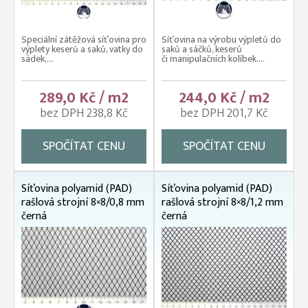
Speciální zátěžová síťovina pro
Síťovina na výrobu výpletů do
výplety keserů a saků, vatky do
saků a sáčků, keserů
sádek,...
či manipulačních kolíbek....
289,0 Kč / m2
244,0 Kč / m2
bez DPH 238,8 Kč
bez DPH 201,7 Kč
SPOČÍTAT CENU
SPOČÍTAT CENU
Síťovina polyamid (PAD)
Síťovina polyamid (PAD)
rašlová strojní 8×8/0,8 mm
rašlová strojní 8×8/1,2 mm
černá
černá