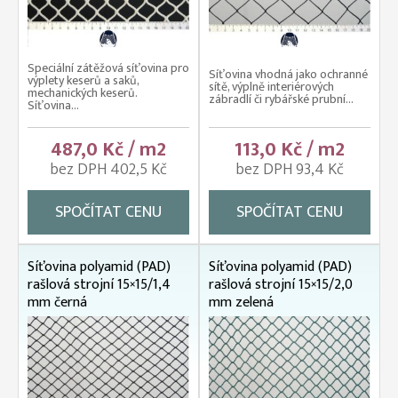
Speciální zátěžová síťovina pro
Síťovina vhodná jako ochranné
výplety keserů a saků,
sítě, výplně interiérových
mechanických keserů.
zábradlí či rybářské prubní...
Síťovina...
487,0 Kč / m2
113,0 Kč / m2
bez DPH 402,5 Kč
bez DPH 93,4 Kč
SPOČÍTAT CENU
SPOČÍTAT CENU
Síťovina polyamid (PAD)
Síťovina polyamid (PAD)
rašlová strojní 15×15/1,4
rašlová strojní 15×15/2,0
mm černá
mm zelená