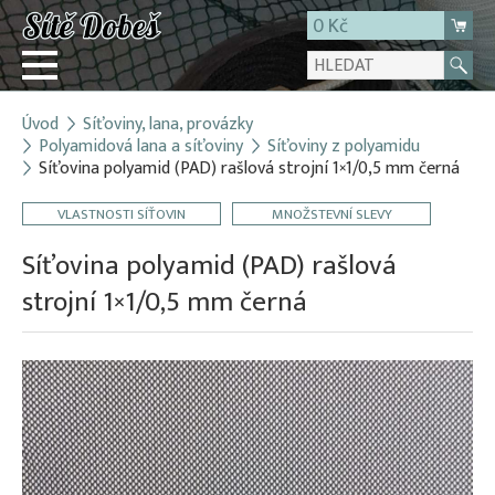
0 Kč
Úvod
Síťoviny, lana, provázky
Přihlásit
Polyamidová lana a síťoviny
Síťoviny z polyamidu
Síťovina polyamid (PAD) rašlová strojní 1×1/0,5 mm černá
Registrace
E-shop
VLASTNOSTI SÍŤOVIN
MNOŽSTEVNÍ SLEVY
O firmě
Síťovina polyamid (PAD) rašlová
Kontakt
strojní 1×1/0,5 mm černá