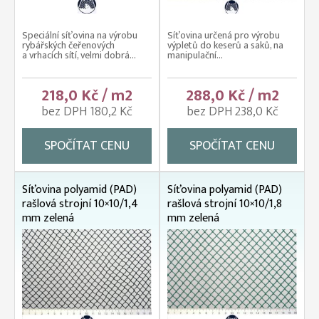
Speciální síťovina na výrobu
Síťovina určená pro výrobu
rybářských čeřenových
výpletů do keserů a saků, na
a vrhacích sítí, velmi dobrá...
manipulační...
218,0 Kč / m2
288,0 Kč / m2
bez DPH 180,2 Kč
bez DPH 238,0 Kč
SPOČÍTAT CENU
SPOČÍTAT CENU
Síťovina polyamid (PAD)
Síťovina polyamid (PAD)
rašlová strojní 10×10/1,4
rašlová strojní 10×10/1,8
mm zelená
mm zelená