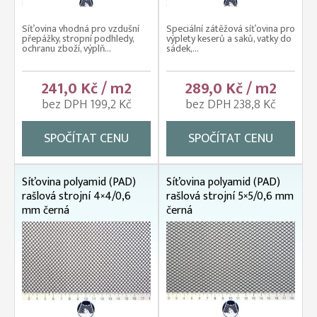
Síťovina vhodná pro vzdušní
Speciální zátěžová síťovina pro
přepážky, stropní podhledy,
výplety keserů a saků, vatky do
ochranu zboží, výplň...
sádek,...
241,0 Kč / m2
289,0 Kč / m2
bez DPH 199,2 Kč
bez DPH 238,8 Kč
SPOČÍTAT CENU
SPOČÍTAT CENU
Síťovina polyamid (PAD)
Síťovina polyamid (PAD)
rašlová strojní 4×4/0,6
rašlová strojní 5×5/0,6 mm
mm černá
černá