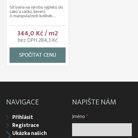
Síťovina na výrobu výpletů do
saků a sáčků, keserů
či manipulačních kolíbek....
344,0 Kč / m2
bez DPH 284,3 Kč
SPOČÍTAT CENU
NAVIGACE
NAPIŠTE NÁM
Jméno
*
Přihlásit
Registrace
Ukázka našich