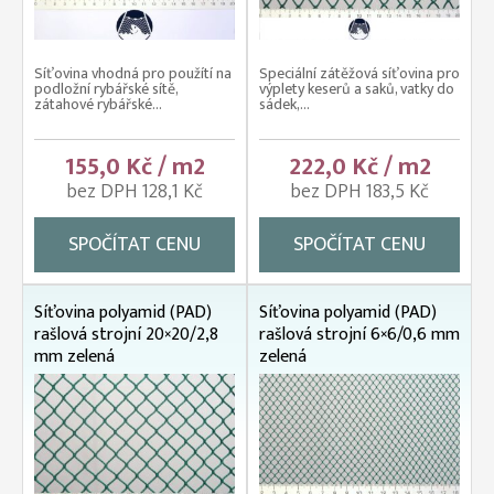
Síťovina vhodná pro použítí na
Speciální zátěžová síťovina pro
podložní rybářské sítě,
výplety keserů a saků, vatky do
zátahové rybářské...
sádek,...
155,0 Kč / m2
222,0 Kč / m2
bez DPH 128,1 Kč
bez DPH 183,5 Kč
SPOČÍTAT CENU
SPOČÍTAT CENU
Síťovina polyamid (PAD)
Síťovina polyamid (PAD)
rašlová strojní 20×20/2,8
rašlová strojní 6×6/0,6 mm
mm zelená
zelená