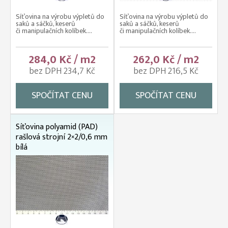
Síťovina na výrobu výpletů do
Síťovina na výrobu výpletů do
saků a sáčků, keserů
saků a sáčků, keserů
či manipulačních kolíbek....
či manipulačních kolíbek....
284,0 Kč / m2
262,0 Kč / m2
bez DPH 234,7 Kč
bez DPH 216,5 Kč
SPOČÍTAT CENU
SPOČÍTAT CENU
Síťovina polyamid (PAD)
rašlová strojní 2×2/0,6 mm
bílá