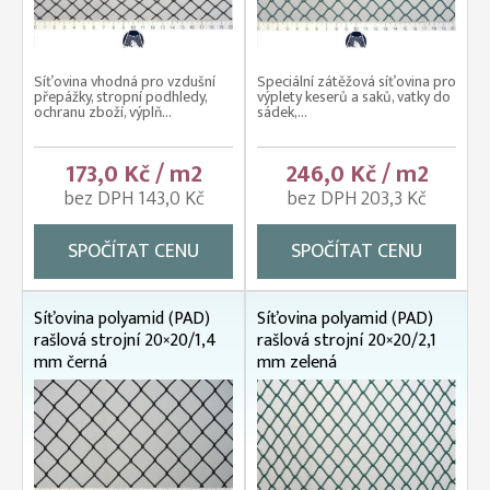
Síťovina vhodná pro vzdušní
Speciální zátěžová síťovina pro
přepážky, stropní podhledy,
výplety keserů a saků, vatky do
ochranu zboží, výplň...
sádek,...
173,0 Kč / m2
246,0 Kč / m2
bez DPH 143,0 Kč
bez DPH 203,3 Kč
SPOČÍTAT CENU
SPOČÍTAT CENU
Síťovina polyamid (PAD)
Síťovina polyamid (PAD)
rašlová strojní 20×20/1,4
rašlová strojní 20×20/2,1
mm černá
mm zelená