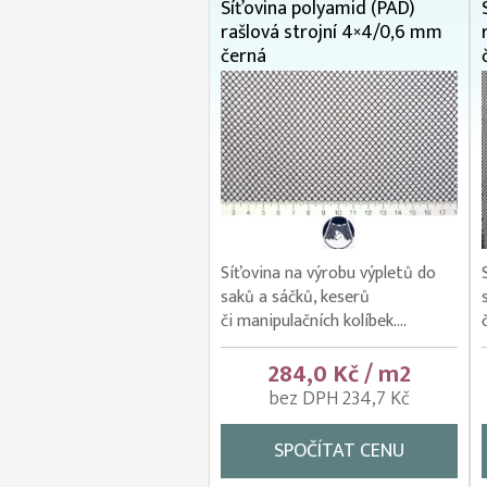
Síťovina polyamid (PAD)
rašlová strojní 4×4/0,6 mm
černá
Síťovina na výrobu výpletů do
saků a sáčků, keserů
či manipulačních kolíbek....
284,0 Kč / m2
bez DPH 234,7 Kč
SPOČÍTAT CENU