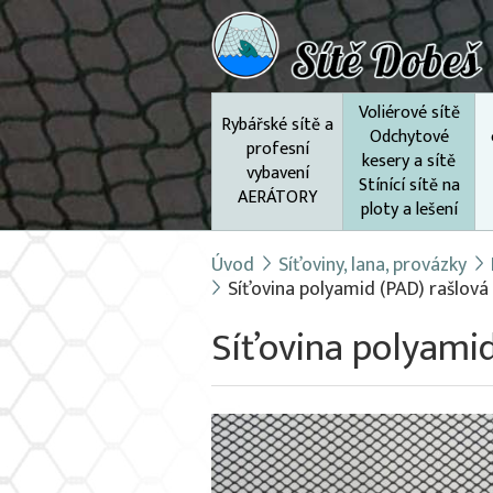
Voliérové sítě
Rybářské sítě a
Odchytové
profesní
kesery a sítě
vybavení
Stínící sítě na
AERÁTORY
ploty a lešení
Úvod
Síťoviny, lana, provázky
Síťovina polyamid (PAD) rašlová
Síťovina polyamid