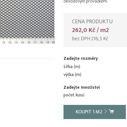
obvodovým provázkem.
CENA PRODUKTU
262,0 Kč / m2
bez DPH 216,5 Kč
Zadejte rozměry
šířka (m)
výška (m)
Zadejte množství
počet kusů
KOUPIT
1
M2