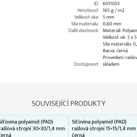
ID
6011003
Hmotnost
165 g / m2
Velikost oka
5 mm
Síla materiálu
0,60 mm
Další vlastnosti
Materiál: Polyam
Velikost ok: 5 x
Síla materiálu: 
Barva: černá
Provedení: rašlo
Dostupnost
skladem
SOUVISEJÍCÍ PRODUKTY
Síťovina polyamid (PAD)
Síťovina polyamid (PAD)
rašlová strojní 30×30/1,4 mm
rašlová strojní 15×15/1,4 mm
černá
černá