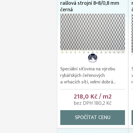
rašlová strojní 8×8/0,8 mm
černá
Speciální síťovina na výrobu
rybářských čeřenových
a vrhacích sítí, velmi dobrá...
218,0 Kč / m2
bez DPH 180,2 Kč
SPOČÍTAT CENU