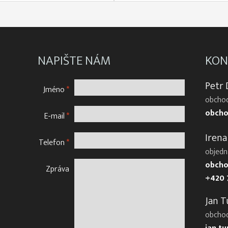
NAPIŠTE NÁM
KON
Petr
Jméno
*
obchod
obcho
E-mail
*
Irena
Telefon
*
objedn
obcho
Zpráva
+420 
Jan T
obcho