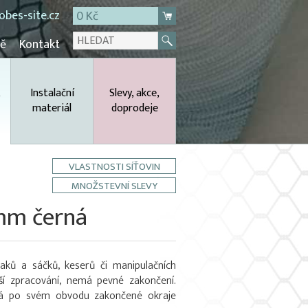
bes-site.cz
0 Kč
mě
Kontakt
,
Instalační
Slevy, akce,
materiál
doprodeje
VLASTNOSTI SÍŤOVIN
MNOŽSTEVNÍ SLEVY
 mm černá
aků a sáčků, keserů či manipulačních
lší zpracování, nemá pevné zakončení.
má po svém obvodu zakončené okraje