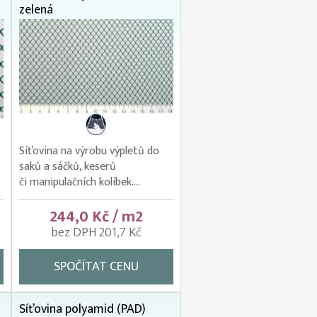
zelená
Síťovina na výrobu výpletů do
saků a sáčků, keserů
či manipulačních kolíbek....
244,0 Kč / m2
bez DPH 201,7 Kč
SPOČÍTAT CENU
Síťovina polyamid (PAD)