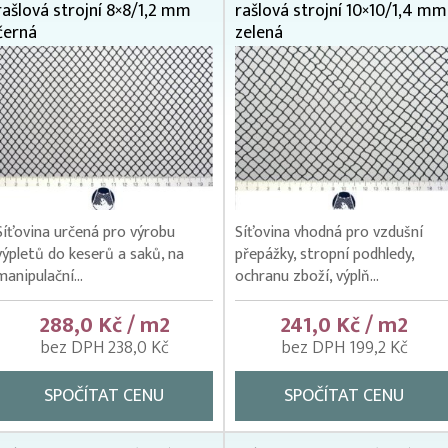
rašlová strojní 8×8/1,2 mm
rašlová strojní 10×10/1,4 mm
černá
zelená
Síťovina určená pro výrobu
Síťovina vhodná pro vzdušní
výpletů do keserů a saků, na
přepážky, stropní podhledy,
manipulační...
ochranu zboží, výplň...
288,0 Kč / m2
241,0 Kč / m2
bez DPH 238,0 Kč
bez DPH 199,2 Kč
SPOČÍTAT CENU
SPOČÍTAT CENU