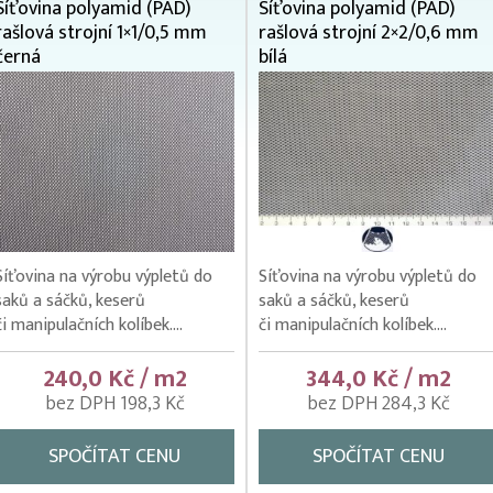
Síťovina polyamid (PAD)
Síťovina polyamid (PAD)
rašlová strojní 1×1/0,5 mm
rašlová strojní 2×2/0,6 mm
černá
bílá
Síťovina na výrobu výpletů do
Síťovina na výrobu výpletů do
saků a sáčků, keserů
saků a sáčků, keserů
či manipulačních kolíbek....
či manipulačních kolíbek....
240,0 Kč / m2
344,0 Kč / m2
bez DPH 198,3 Kč
bez DPH 284,3 Kč
SPOČÍTAT CENU
SPOČÍTAT CENU