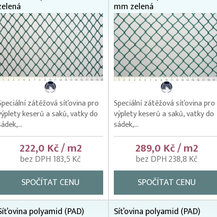
zelená
mm zelená
Speciální zátěžová síťovina pro
Speciální zátěžová síťovina pro
výplety keserů a saků, vatky do
výplety keserů a saků, vatky do
sádek,...
sádek,...
222,0 Kč / m2
289,0 Kč / m2
bez DPH 183,5 Kč
bez DPH 238,8 Kč
SPOČÍTAT CENU
SPOČÍTAT CENU
Síťovina polyamid (PAD)
Síťovina polyamid (PAD)