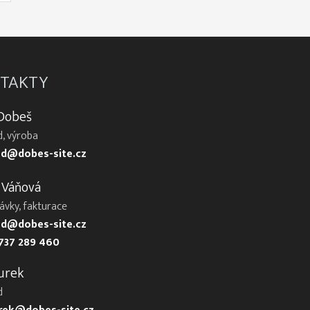
TAKTY
 Dobeš
, výroba
d@dobes-site.cz
 Váňová
ávky, fakturace
d@dobes-site.cz
737 289 460
urek
d