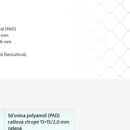
id (PAD)
 5 mm
0,6 mm
vá (bezuzlová)
Síťovina polyamid (PAD)
rašlová strojní 15×15/2,0 mm
zelená