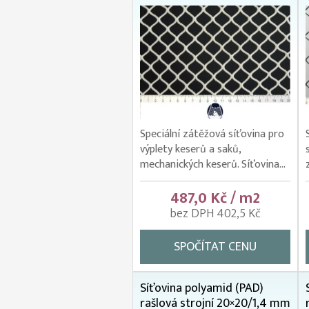
Speciální zátěžová síťovina pro
výplety keserů a saků,
mechanických keserů. Síťovina...
487,0 Kč / m2
bez DPH 402,5 Kč
SPOČÍTAT CENU
Síťovina polyamid (PAD)
rašlová strojní 20×20/1,4 mm