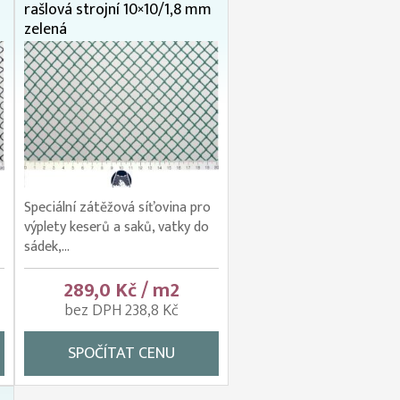
rašlová strojní 10×10/1,8 mm
zelená
Speciální zátěžová síťovina pro
výplety keserů a saků, vatky do
sádek,...
289,0 Kč / m2
bez DPH 238,8 Kč
SPOČÍTAT CENU