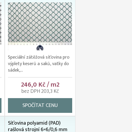
Speciální zátěžová síťovina pro
výplety keserů a saků, vatky do
sádek,...
246,0 Kč / m2
bez DPH 203,3 Kč
SPOČÍTAT CENU
Síťovina polyamid (PAD)
rašlová strojní 6×6/0,6 mm