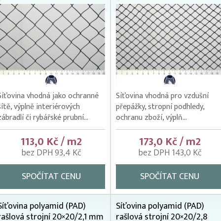
Síťovina vhodná jako ochranné
Síťovina vhodná pro vzdušní
sítě, výplně interiérových
přepážky, stropní podhledy,
zábradlí či rybářské prubní...
ochranu zboží, výplň...
113,0 Kč / m2
173,0 Kč / m2
bez DPH 93,4 Kč
bez DPH 143,0 Kč
SPOČÍTAT CENU
SPOČÍTAT CENU
Síťovina polyamid (PAD)
Síťovina polyamid (PAD)
rašlová strojní 20×20/2,1 mm
rašlová strojní 20×20/2,8