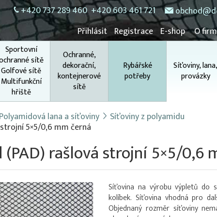
+420 737 289 460
+420 603 461 721
obchod@do
Přihlásit
Registrace
E-shop
O fir
Sportovní
Ochranné,
ochranné sítě
dekorační,
Rybářské
Síťoviny, lana
Golfové sítě
kontejnerové
potřeby
provázky
Multifunkční
sítě
hřiště
Polyamidová lana a síťoviny
Síťoviny z polyamidu
 strojní 5×5/0,6 mm černá
 (PAD) rašlová strojní 5×5/0,6
Síťovina na výrobu výpletů do s
kolíbek. Síťovina vhodná pro da
Objednaný rozměr síťoviny ne