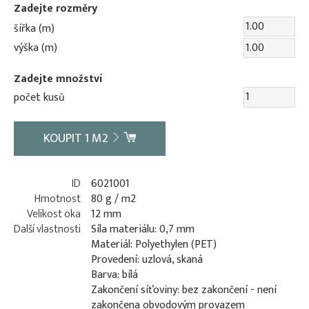
Zadejte rozměry
šířka (m)
výška (m)
Zadejte množství
počet kusů
KOUPIT
1
M2
ID
6021001
Hmotnost
80 g / m2
Velikost oka
12 mm
Další vlastnosti
Síla materiálu: 0,7 mm
Materiál: Polyethylen (PET)
Provedení: uzlová, skaná
Barva: bílá
Zakončení síťoviny: bez zakončení - není
zakončena obvodovým provazem