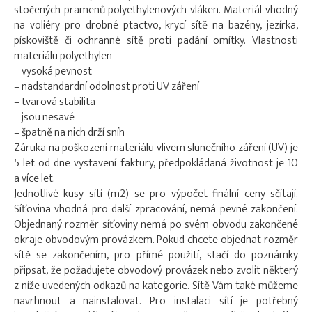
stočených pramenů polyethylenových vláken. Materiál vhodný
na voliéry pro drobné ptactvo, krycí sítě na bazény, jezírka,
pískoviště či ochranné sítě proti padání omítky. Vlastnosti
materiálu polyethylen
– vysoká pevnost
– nadstandardní odolnost proti UV záření
– tvarová stabilita
– jsou nesavé
– špatně na nich drží sníh
Záruka na poškození materiálu vlivem slunečního záření (UV) je
5 let od dne vystavení faktury, předpokládaná životnost je 10
a více let.
Jednotlivé kusy sítí (m2) se pro výpočet finální ceny sčítají.
Síťovina vhodná pro další zpracování, nemá pevné zakončení.
Objednaný rozměr síťoviny nemá po svém obvodu zakončené
okraje obvodovým provázkem. Pokud chcete objednat rozměr
sítě se zakončením, pro přímé použití, stačí do poznámky
připsat, že požadujete obvodový provázek nebo zvolit některý
z níže uvedených odkazů na kategorie. Sítě Vám také můžeme
navrhnout a nainstalovat. Pro instalaci sítí je potřebný