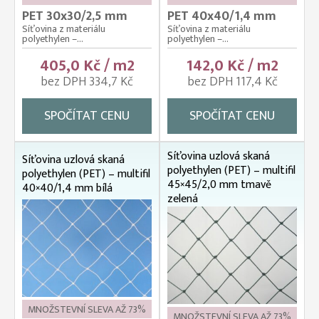
PET 30x30/2,5 mm
PET 40x40/1,4 mm
Síťovina z materiálu
Síťovina z materiálu
polyethylen –...
polyethylen –...
405,0 Kč / m2
142,0 Kč / m2
bez DPH 334,7 Kč
bez DPH 117,4 Kč
SPOČÍTAT CENU
SPOČÍTAT CENU
Síťovina uzlová skaná
Síťovina uzlová skaná
polyethylen (PET) – multifil
polyethylen (PET) – multifil
45×45/2,0 mm tmavě
40×40/1,4 mm bílá
zelená
MNOŽSTEVNÍ SLEVA AŽ 73%
MNOŽSTEVNÍ SLEVA AŽ 73%