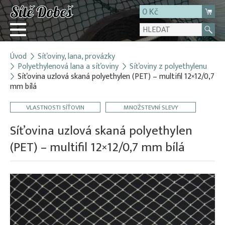
0 Kč
Úvod
Síťoviny, lana, provázky
Přihlásit
Polyethylenová lana a síťoviny
Síťoviny z polyethylenu
Síťovina uzlová skaná polyethylen (PET) – multifil 12×12/0,7
Registrace
mm bílá
E-shop
VLASTNOSTI SÍŤOVIN
MNOŽSTEVNÍ SLEVY
O firmě
Síťovina uzlová skaná polyethylen
Kontakt
(PET) – multifil 12×12/0,7 mm bílá