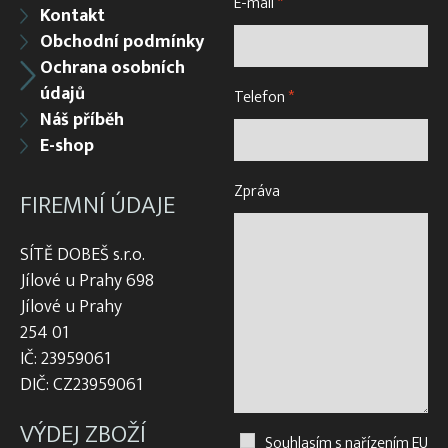
E-mail
*
Kontakt
Obchodní podmínky
Ochrana osobních
údajů
Telefon
*
Náš příběh
E-shop
Zpráva
FIREMNÍ ÚDAJE
SÍTĚ DOBEŠ s.r.o.
Jílové u Prahy 698
Jílové u Prahy
254 01
IČ: 23959061
DIČ: CZ23959061
VÝDEJ ZBOŽÍ
Souhlasím s nařízením EU