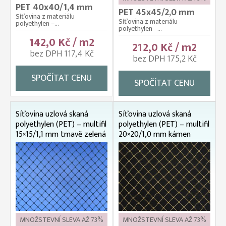
PET 40x40/1,4 mm
PET 45x45/2,0 mm
Síťovina z materiálu
Síťovina z materiálu
polyethylen –...
polyethylen –...
142,0 Kč / m2
212,0 Kč / m2
bez DPH 117,4 Kč
bez DPH 175,2 Kč
SPOČÍTAT CENU
SPOČÍTAT CENU
Síťovina uzlová skaná
Síťovina uzlová skaná
polyethylen (PET) – multifil
polyethylen (PET) – multifil
15×15/1,1 mm tmavě zelená
20×20/1,0 mm kámen
MNOŽSTEVNÍ SLEVA AŽ 73%
MNOŽSTEVNÍ SLEVA AŽ 73%