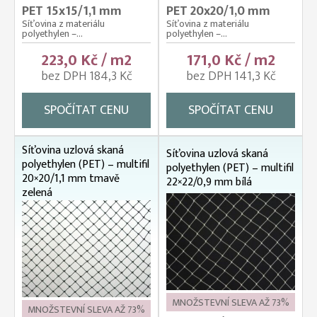
PET 15x15/1,1 mm
PET 20x20/1,0 mm
Síťovina z materiálu
Síťovina z materiálu
polyethylen –...
polyethylen –...
223,0 Kč / m2
171,0 Kč / m2
bez DPH 184,3 Kč
bez DPH 141,3 Kč
SPOČÍTAT CENU
SPOČÍTAT CENU
Síťovina uzlová skaná
Síťovina uzlová skaná
polyethylen (PET) – multifil
polyethylen (PET) – multifil
20×20/1,1 mm tmavě
22×22/0,9 mm bílá
zelená
MNOŽSTEVNÍ SLEVA AŽ 73%
MNOŽSTEVNÍ SLEVA AŽ 73%