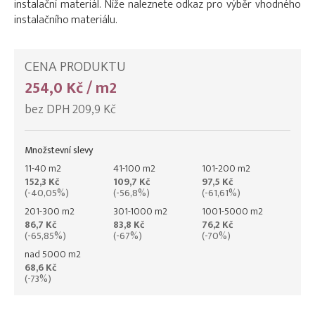
instalační materiál. Níže naleznete odkaz pro výběr vhodného
instalačního materiálu.
CENA PRODUKTU
254,0 Kč / m2
bez DPH 209,9 Kč
Množstevní slevy
11-40 m2
41-100 m2
101-200 m2
152,3 Kč
109,7 Kč
97,5 Kč
(-40,05%)
(-56,8%)
(-61,61%)
201-300 m2
301-1000 m2
1001-5000 m2
86,7 Kč
83,8 Kč
76,2 Kč
(-65,85%)
(-67%)
(-70%)
nad 5000 m2
68,6 Kč
(-73%)