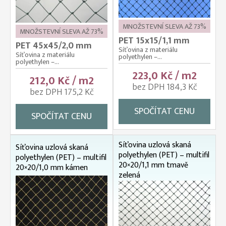
MNOŽSTEVNÍ SLEVA AŽ 73%
MNOŽSTEVNÍ SLEVA AŽ 73%
PET 15x15/1,1 mm
PET 45x45/2,0 mm
Síťovina z materiálu
Síťovina z materiálu
polyethylen –...
polyethylen –...
223,0 Kč / m2
212,0 Kč / m2
bez DPH 184,3 Kč
bez DPH 175,2 Kč
SPOČÍTAT CENU
SPOČÍTAT CENU
Síťovina uzlová skaná
Síťovina uzlová skaná
polyethylen (PET) – multifil
polyethylen (PET) – multifil
20×20/1,1 mm tmavě
20×20/1,0 mm kámen
zelená