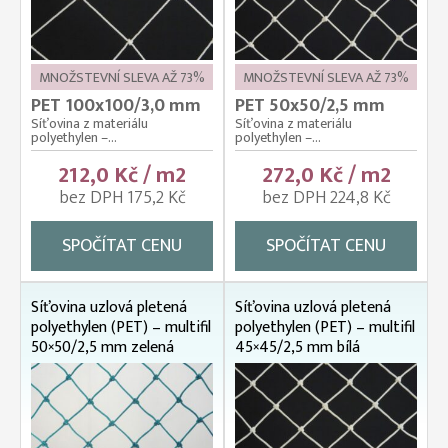
MNOŽSTEVNÍ SLEVA AŽ 73%
MNOŽSTEVNÍ SLEVA AŽ 73%
PET 100x100/3,0 mm
PET 50x50/2,5 mm
Síťovina z materiálu
Síťovina z materiálu
polyethylen –...
polyethylen –...
212,0 Kč / m2
272,0 Kč / m2
bez DPH 175,2 Kč
bez DPH 224,8 Kč
SPOČÍTAT CENU
SPOČÍTAT CENU
Síťovina uzlová pletená
Síťovina uzlová pletená
polyethylen (PET) – multifil
polyethylen (PET) – multifil
50×50/2,5 mm zelená
45×45/2,5 mm bílá