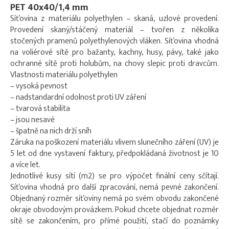
PET 40x40/1,4 mm
Síťovina z materiálu polyethylen – skaná, uzlové provedení.
Provedení skaný/stáčený materiál – tvořen z několika
stočených pramenů polyethylenových vláken. Síťovina vhodná
na voliérové sítě pro bažanty, kachny, husy, pávy, také jako
ochranné sítě proti holubům, na chovy slepic proti dravcům.
Vlastnosti materiálu polyethylen
– vysoká pevnost
– nadstandardní odolnost proti UV záření
– tvarová stabilita
– jsou nesavé
– špatně na nich drží sníh
Záruka na poškození materiálu vlivem slunečního záření (UV) je
5 let od dne vystavení faktury, předpokládaná životnost je 10
a více let.
Jednotlivé kusy sítí (m2) se pro výpočet finální ceny sčítají.
Síťovina vhodná pro další zpracování, nemá pevné zakončení.
Objednaný rozměr síťoviny nemá po svém obvodu zakončené
okraje obvodovým provázkem. Pokud chcete objednat rozměr
sítě se zakončením, pro přímé použití, stačí do poznámky