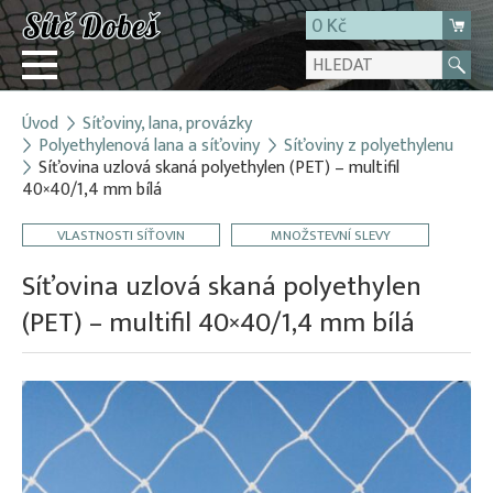
0 Kč
Úvod
Síťoviny, lana, provázky
Přihlásit
Polyethylenová lana a síťoviny
Síťoviny z polyethylenu
Síťovina uzlová skaná polyethylen (PET) – multifil
Registrace
40×40/1,4 mm bílá
E-shop
VLASTNOSTI SÍŤOVIN
MNOŽSTEVNÍ SLEVY
O firmě
Síťovina uzlová skaná polyethylen
Kontakt
(PET) – multifil 40×40/1,4 mm bílá