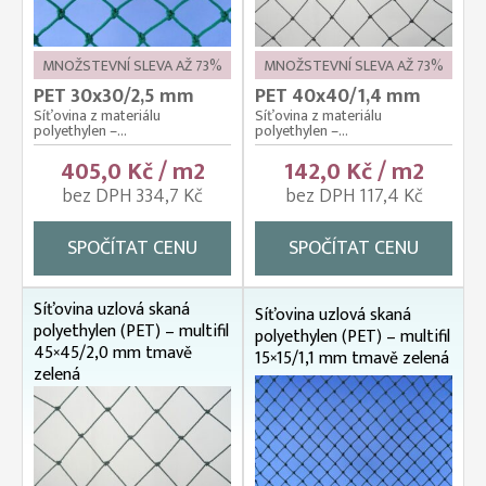
MNOŽSTEVNÍ SLEVA AŽ 73%
MNOŽSTEVNÍ SLEVA AŽ 73%
PET 30x30/2,5 mm
PET 40x40/1,4 mm
Síťovina z materiálu
Síťovina z materiálu
polyethylen –...
polyethylen –...
405,0 Kč / m2
142,0 Kč / m2
bez DPH 334,7 Kč
bez DPH 117,4 Kč
SPOČÍTAT CENU
SPOČÍTAT CENU
Síťovina uzlová skaná
Síťovina uzlová skaná
polyethylen (PET) – multifil
polyethylen (PET) – multifil
45×45/2,0 mm tmavě
15×15/1,1 mm tmavě zelená
zelená