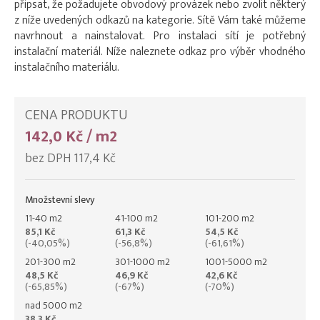
připsat, že požadujete obvodový provázek nebo zvolit některý
z níže uvedených odkazů na kategorie. Sítě Vám také můžeme
navrhnout a nainstalovat. Pro instalaci sítí je potřebný
instalační materiál. Níže naleznete odkaz pro výběr vhodného
instalačního materiálu.
CENA PRODUKTU
142,0 Kč / m2
bez DPH 117,4 Kč
Množstevní slevy
11-40 m2
41-100 m2
101-200 m2
85,1 Kč
61,3 Kč
54,5 Kč
(-40,05%)
(-56,8%)
(-61,61%)
201-300 m2
301-1000 m2
1001-5000 m2
48,5 Kč
46,9 Kč
42,6 Kč
(-65,85%)
(-67%)
(-70%)
nad 5000 m2
38,3 Kč