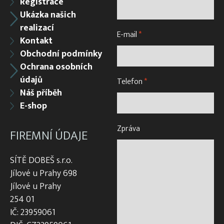
Registrace
Ukázka našich
realizací
E-mail
*
Kontakt
Obchodní podmínky
Ochrana osobních
údajů
Telefon
*
Náš příběh
E-shop
Zpráva
FIREMNÍ ÚDAJE
SÍTĚ DOBEŠ s.r.o.
Jílové u Prahy 698
Jílové u Prahy
254 01
IČ: 23959061