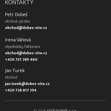
KONTAKTY
Petr Dobeš
obchod, výroba
obchod@dobes-site.cz
Irena Váňová
objednávky, fakturace
obchod@dobes-site.cz
+420 737 289 460
Jan Turek
obchod
jan.turek@dobes-site.cz
+420 728 817 394
© 2026
SÍTĚ DOBEŠ s.r.o.