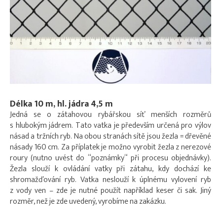
Délka 10 m, hl. jádra 4,5 m
Jedná se o zátahovou rybářskou síť menších rozměrů
s hlubokým jádrem. Tato vatka je především určená pro výlov
násad a tržních ryb. Na obou stranách sítě jsou žezla = dřevěné
násady 160 cm. Za příplatek je možno vyrobit žezla z nerezové
roury (nutno uvést do “poznámky“ při procesu objednávky).
Žezla slouží k ovládání vatky při zátahu, kdy dochází ke
shromažďování ryb. Vatka neslouží k úplnému vylovení ryb
z vody ven – zde je nutné použít například keser či sak. Jiný
rozměr, než je zde uvedený, vyrobíme na zakázku.