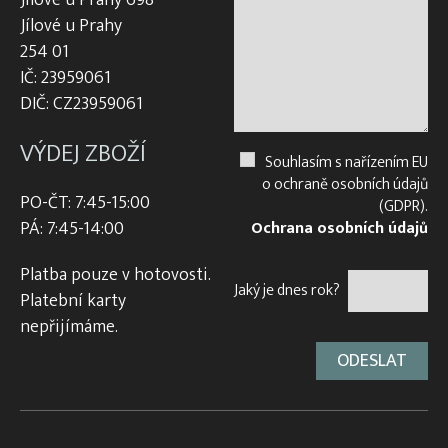
Jílové u Prahy
254 01
IČ: 23959061
DIČ: CZ23959061
VÝDEJ ZBOŽÍ
Souhlasím s nařízením EU
o ochraně osobních údajů
PO-ČT: 7:45-15:00
(GDPR).
PÁ: 7:45-14:00
Ochrana osobních údajů
Platba pouze v hotovosti.
Jaký je dnes rok?
Platební karty
nepřijímáme.