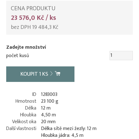
CENA PRODUKTU
23 576,0 Kč / ks
bez DPH 19 484,3 Kč
Zadejte množství
počet kusů
KOUPIT
1
KS
ID
1283003
Hmotnost
23 100 g
Délka
12 m
Hloubka
4,50 m
Velikost oka
20 mm
Další vlastnosti
Délka sítě mezi žezly: 12 m
Hloubka jádra: 4,5 m