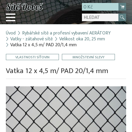
0 Kč
Úvod
Rybářské sítě a profesní vybavení AERÁTORY
Přihlásit
Vatky - zátahové sítě
Velikost oka 20, 25 mm
Vatka 12 x 4,5 m/ PAD 20/1,4 mm
Registrace
E-shop
VLASTNOSTI SÍŤOVIN
MNOŽSTEVNÍ SLEVY
O firmě
Vatka 12 x 4,5 m/ PAD 20/1,4 mm
Kontakt