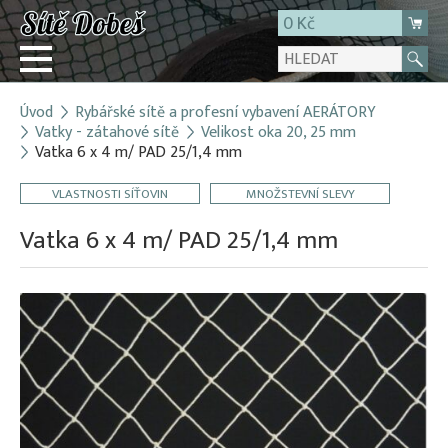
0 Kč
Úvod
Rybářské sítě a profesní vybavení AERÁTORY
Přihlásit
Vatky - zátahové sítě
Velikost oka 20, 25 mm
Vatka 6 x 4 m/ PAD 25/1,4 mm
Registrace
E-shop
VLASTNOSTI SÍŤOVIN
MNOŽSTEVNÍ SLEVY
O firmě
Vatka 6 x 4 m/ PAD 25/1,4 mm
Kontakt