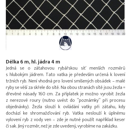
Délka 6 m, hl. jádra 4 m
Jedná se o zátahovou rybářskou síť menších rozměrů
s hlubokým jádrem. Tato vatka je především určená k lovení
tržních ryb. Není vhodná pro lovení smíšených obsádek – malé
ryby se věší za skřele do sítě. Na obou stranách sítě jsou žezla =
dřevěné násady 160 cm. Za příplatek je možno vyrobit žezla
z nerezové roury (nutno uvést do “poznámky“ při procesu
objednávky). Žezla slouží k ovládání vatky při zátahu, kdy
dochází ke shromažďování ryb. Vatka neslouží k úplnému
vylovení ryb z vody ven – zde je nutné použít například keser
či sak. Jiný rozměr, než je zde uvedený, vyrobíme na zakázku.