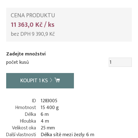
CENA PRODUKTU
11 363,0 Kč / ks
bez DPH 9 390,9 Kč
Zadejte množství
počet kusů
KOUPIT
1
KS
ID
1283005
Hmotnost
15 400 g
Délka
6 m
Hloubka
4 m
Velikost oka
25 mm
Další vlastnosti
Délka sítě mezi žezly: 6 m