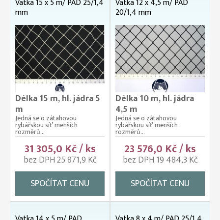
Vatka 15 x 5 m/ PAD 25/1,4
Vatka 12 x 4,5 m/ PAD
mm
20/1,4 mm
Délka 15 m, hl. jádra 5
Délka 10 m, hl. jádra
m
4,5 m
Jedná se o zátahovou
Jedná se o zátahovou
rybářskou síť menších
rybářskou síť menších
rozměrů...
rozměrů...
31 305,0 Kč / ks
23 576,0 Kč / ks
bez DPH 25 871,9 Kč
bez DPH 19 484,3 Kč
SPOČÍTAT CENU
SPOČÍTAT CENU
Vatka 14 x 5 m/ PAD
Vatka 8 x 4 m/ PAD 25/1,4