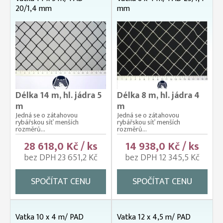
20/1,4 mm
mm
Délka 14 m, hl. jádra 5
Délka 8 m, hl. jádra 4
m
m
Jedná se o zátahovou
Jedná se o zátahovou
rybářskou síť menších
rybářskou síť menších
rozměrů...
rozměrů...
28 618,0 Kč / ks
14 938,0 Kč / ks
bez DPH 23 651,2 Kč
bez DPH 12 345,5 Kč
SPOČÍTAT CENU
SPOČÍTAT CENU
Vatka 10 x 4 m/ PAD
Vatka 12 x 4,5 m/ PAD