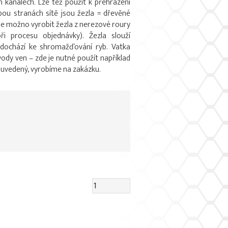
 kanálech. Lze též použít k přehrazení
bou stranách sítě jsou žezla = dřevěné
 je možno vyrobit žezla z nerezové roury
i procesu objednávky). Žezla slouží
y dochází ke shromažďování ryb. Vatka
vody ven – zde je nutné použít například
de uvedený, vyrobíme na zakázku.