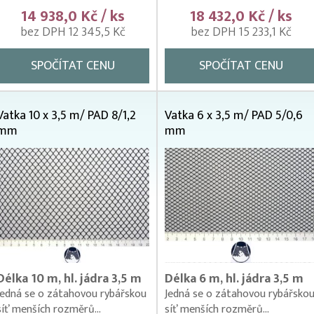
14 938,0 Kč / ks
18 432,0 Kč / ks
bez DPH 12 345,5 Kč
bez DPH 15 233,1 Kč
SPOČÍTAT CENU
SPOČÍTAT CENU
Vatka 10 x 3,5 m/ PAD 8/1,2
Vatka 6 x 3,5 m/ PAD 5/0,6
mm
mm
Délka 10 m, hl. jádra 3,5 m
Délka 6 m, hl. jádra 3,5 m
Jedná se o zátahovou rybářskou
Jedná se o zátahovou rybářsko
síť menších rozměrů...
síť menších rozměrů...