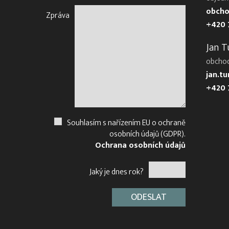
obcho
Zpráva
+420 
Jan T
obcho
jan.t
+420 
Souhlasím s nařízením EU o ochraně
osobních údajů (GDPR).
Ochrana osobních údajů
Jaký je dnes rok?