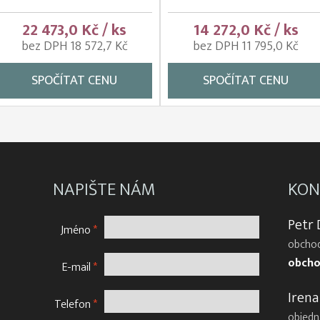
22 473,0 Kč / ks
14 272,0 Kč / ks
bez DPH 18 572,7 Kč
bez DPH 11 795,0 Kč
SPOČÍTAT CENU
SPOČÍTAT CENU
NAPIŠTE NÁM
KON
Petr
Jméno
*
obchod
obcho
E-mail
*
Irena
Telefon
*
objedn