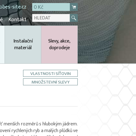
bes-site.cz
0 Kč
mě
Kontakt
,
Instalační
Slevy, akce,
materiál
doprodeje
VLASTNOSTI SÍŤOVIN
MNOŽSTEVNÍ SLEVY
íť menších rozměrů s hlubokým jádrem.
ovení rychlených ryb a malých plůdků ve