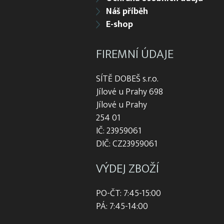
Náš příběh
E-shop
FIREMNÍ ÚDAJE
SÍTĚ DOBEŠ s.r.o.
Jílové u Prahy 698
Jílové u Prahy
254 01
IČ: 23959061
DIČ: CZ23959061
VÝDEJ ZBOŽÍ
PO-ČT: 7:45-15:00
PÁ: 7:45-14:00