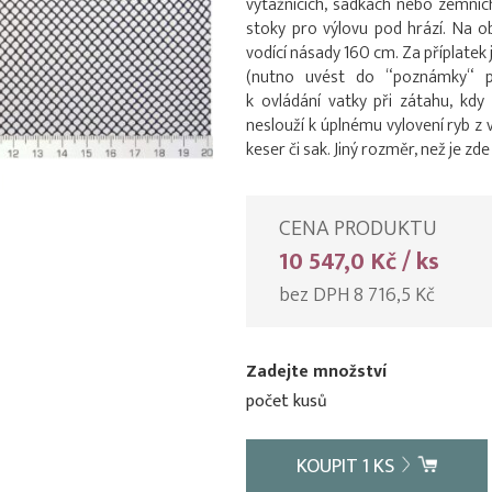
výtažnících, sádkách nebo zemních
stoky pro výlovu pod hrází. Na o
vodící násady 160 cm. Za příplatek
(nutno uvést do “poznámky“ př
k ovládání vatky při zátahu, kd
neslouží k úplnému vylovení ryb z 
keser či sak. Jiný rozměr, než je z
CENA PRODUKTU
10 547,0 Kč / ks
bez DPH 8 716,5 Kč
Zadejte množství
počet kusů
KOUPIT
1
KS