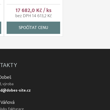
17 682,0 Kč / ks
bez DPH 14 613,2 Kč
SPOČÍTAT CENU
TAKTY
 Dobeš
, výroba
d@dobes-site.cz
 Váňová
ávky, fakturace