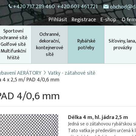
+420 737 289 460
+420 603 461 721
obchod@do
Přihlásit
Registrace
E-shop
O fir
Sportovní
Ochranné,
ochranné sítě
dekorační,
Rybářské
Síťoviny, lana
Golfové sítě
kontejnerové
potřeby
provázky
Multifunkční
sítě
hřiště
 vybavení AERÁTORY
Vatky - zátahové sítě
a 4 x 2,5 m/ PAD 4/0,6 mm
 PAD 4/0,6 mm
Délka 4 m, hl. jádra 2,5 m
Jedná se o zátahovou rybářskou s
Tato vatka je především určená k l