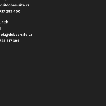
d@dobes-site.cz
737 289 460
urek
d
urek@dobes-site.cz
728 817 394