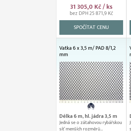
31 305,0 Kč / ks
bez DPH 25 871,9 Kč
SPOČÍTAT CENU
Vatka 6 x 3,5 m/ PAD 8/1,2
mm
Délka 6 m, hl. jádra 3,5 m
Jedná se o zátahovou rybářskou
síť menších rozměrů...