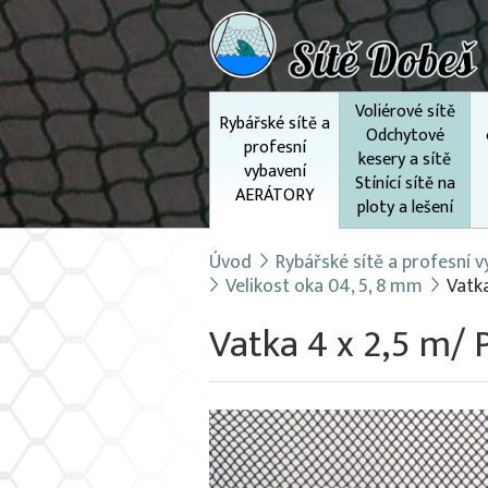
Voliérové sítě
Rybářské sítě a
Odchytové
profesní
kesery a sítě
vybavení
Stínící sítě na
AERÁTORY
ploty a lešení
Úvod
Rybářské sítě a profesní
Velikost oka 04, 5, 8 mm
Vatk
Vatka 4 x 2,5 m/