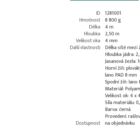
ID
1281001
Hmotnost
8 800 g
Délka
4 m
Hloubka
2,50 m
Velikost oka
4 mm
Další vlastnosti
Délka sítě mezi 
Hloubka jádra: 2
Jasanová žezla: 
Horní žíň: plová
lano PAD 8 mm
Spodní žíň: lan
Materiál: Polyam
Velikost ok: 4 x
Síla materiálu: 
Barva: černá
Provedení: rašlo
Dostupnost
na objednávku