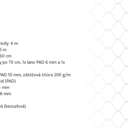
žezly: 4 m
,5 m
160 cm
ky po 70 cm, 1x lano PAD 6 mm a 1x
o PAD 10 mm, zátěžová šňůra 200 g/m
id (PAD)
 4 mm
0,6 mm
vá (bezuzlová)