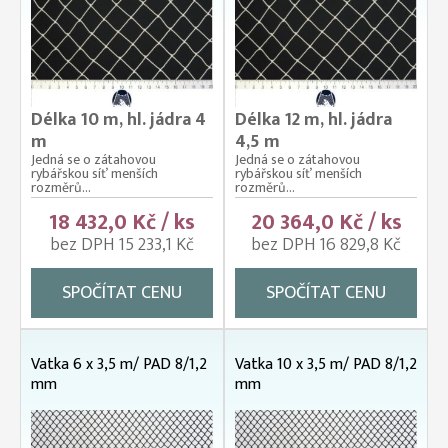
Délka 10 m, hl. jádra 4
Délka 12 m, hl. jádra
m
4,5 m
Jedná se o zátahovou
Jedná se o zátahovou
rybářskou síť menších
rybářskou síť menších
rozměrů...
rozměrů...
18 432,0 Kč / ks
20 364,0 Kč / ks
bez DPH 15 233,1 Kč
bez DPH 16 829,8 Kč
SPOČÍTAT CENU
SPOČÍTAT CENU
Vatka 6 x 3,5 m/ PAD 8/1,2
Vatka 10 x 3,5 m/ PAD 8/1,2
mm
mm