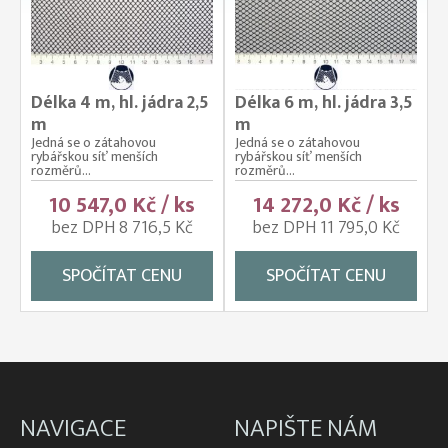
Délka 4 m, hl. jádra 2,5
Délka 6 m, hl. jádra 3,5
m
m
Jedná se o zátahovou
Jedná se o zátahovou
rybářskou síť menších
rybářskou síť menších
rozměrů...
rozměrů...
10 547,0 Kč / ks
14 272,0 Kč / ks
bez DPH 8 716,5 Kč
bez DPH 11 795,0 Kč
SPOČÍTAT CENU
SPOČÍTAT CENU
NAVIGACE
NAPIŠTE NÁM