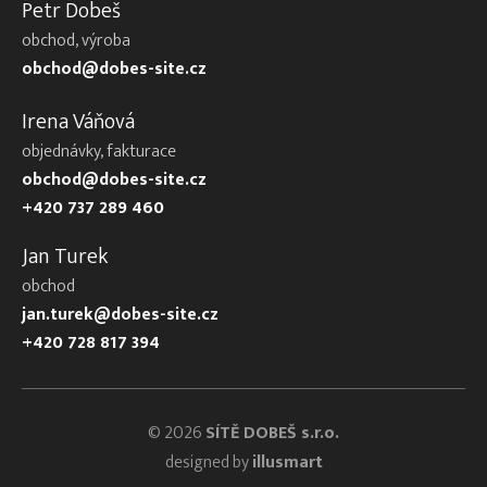
Petr Dobeš
obchod, výroba
obchod@dobes-site.cz
Irena Váňová
objednávky, fakturace
obchod@dobes-site.cz
+420 737 289 460
Jan Turek
obchod
jan.turek@dobes-site.cz
+420 728 817 394
© 2026
SÍTĚ DOBEŠ s.r.o.
designed by
illusmart