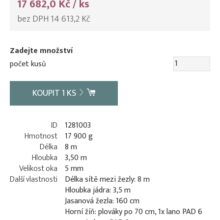
17 682,0 Kč / ks
bez DPH 14 613,2 Kč
Zadejte množství
počet kusů
KOUPIT
1
KS
ID
1281003
Hmotnost
17 900 g
Délka
8 m
Hloubka
3,50 m
Velikost oka
5 mm
Další vlastnosti
Délka sítě mezi žezly: 8 m
Hloubka jádra: 3,5 m
Jasanová žezla: 160 cm
Horní žíň: plováky po 70 cm, 1x lano PAD 6