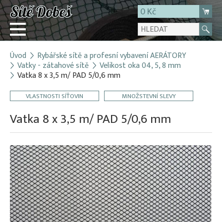
0 Kč
Úvod
Rybářské sítě a profesní vybavení AERÁTORY
Přihlásit
Vatky - zátahové sítě
Velikost oka 04, 5, 8 mm
Vatka 8 x 3,5 m/ PAD 5/0,6 mm
Registrace
E-shop
VLASTNOSTI SÍŤOVIN
MNOŽSTEVNÍ SLEVY
O firmě
Vatka 8 x 3,5 m/ PAD 5/0,6 mm
Kontakt