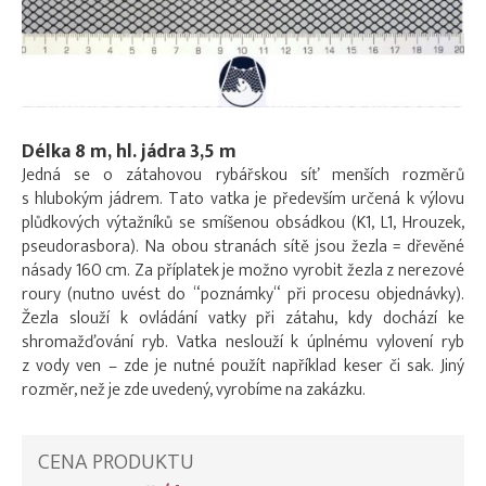
Délka 8 m, hl. jádra 3,5 m
Jedná se o zátahovou rybářskou síť menších rozměrů
s hlubokým jádrem. Tato vatka je především určená k výlovu
plůdkových výtažníků se smíšenou obsádkou (K1, L1, Hrouzek,
pseudorasbora). Na obou stranách sítě jsou žezla = dřevěné
násady 160 cm. Za příplatek je možno vyrobit žezla z nerezové
roury (nutno uvést do “poznámky“ při procesu objednávky).
Žezla slouží k ovládání vatky při zátahu, kdy dochází ke
shromažďování ryb. Vatka neslouží k úplnému vylovení ryb
z vody ven – zde je nutné použít například keser či sak. Jiný
rozměr, než je zde uvedený, vyrobíme na zakázku.
CENA PRODUKTU