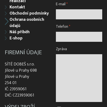
realizací
E-mail
*
Kontakt
Obchodní podmínky
Ochrana osobních
údajů
Telefon
*
Náš příběh
E-shop
Zpráva
FIREMNÍ ÚDAJE
SÍTĚ DOBEŠ s.r.o.
Jílové u Prahy 698
Jílové u Prahy
254 01
IČ: 23959061
DIČ: CZ23959061