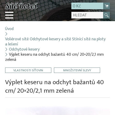
0 Kč
Úvod
Přihlásit
Voliérové sítě Odchytové kesery a sítě Stínící sítě na ploty
Registrace
a lešení
E-shop
Odchytové kesery
Výplet keseru na odchyt bažantů 40 cm/ 20×20/2,1 mm
O firmě
zelená
Kontakt
VLASTNOSTI SÍŤOVIN
MNOŽSTEVNÍ SLEVY
Výplet keseru na odchyt bažantů 40
cm/ 20×20/2,1 mm zelená