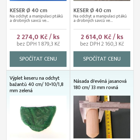
KESER Ø 40 cm
KESER Ø 40 cm
Na odchyt a manipulaci ptáků
Na odchyt a manipulaci ptáků
a drobných savců ve...
a drobných savců ve...
2 274,0 Kč / ks
2 614,0 Kč / ks
bez DPH 1 879,3 Kč
bez DPH 2 160,3 Kč
SPOČÍTAT CENU
SPOČÍTAT CENU
Výplet keseru na odchyt
Násada dřevěná jasanová
bažantů 40 cm/ 10×10/1,8
180 cm/ 33 mm rovná
mm zelená