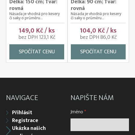
Délka: 150 cm; Tvar:
Délka: 90 cm; Tvar:
rovná
rovná
Násada je vhodná pro kesery
Násada je vhodná pro kesery
či saky o průměru...
či saky o průměru...
149,0 Kč / ks
104,0 Kč / ks
bez DPH 123,1 Kč
bez DPH 86,0 Kč
SPOČÍTAT CENU
SPOČÍTAT CENU
NAVIGACE
NAPIŠTE NÁM
Jméno
*
Přihlásit
Registrace
Ukázka našich