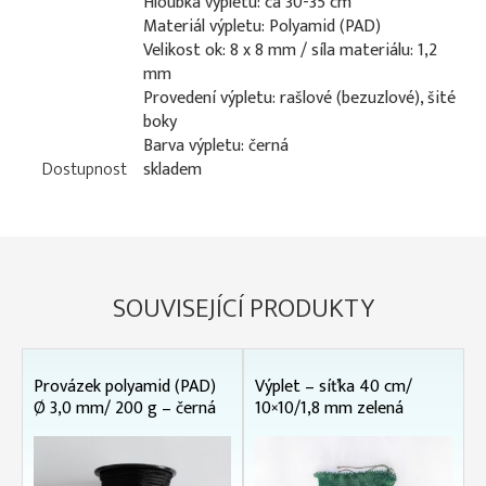
Hloubka výpletu: ca 30-35 cm
Materiál výpletu: Polyamid (PAD)
Velikost ok: 8 x 8 mm / síla materiálu: 1,2
mm
Provedení výpletu: rašlové (bezuzlové), šité
boky
Barva výpletu: černá
Dostupnost
skladem
SOUVISEJÍCÍ PRODUKTY
Provázek polyamid (PAD)
Výplet – síťka 40 cm/
Ø 3,0 mm/ 200 g – černá
10×10/1,8 mm zelená