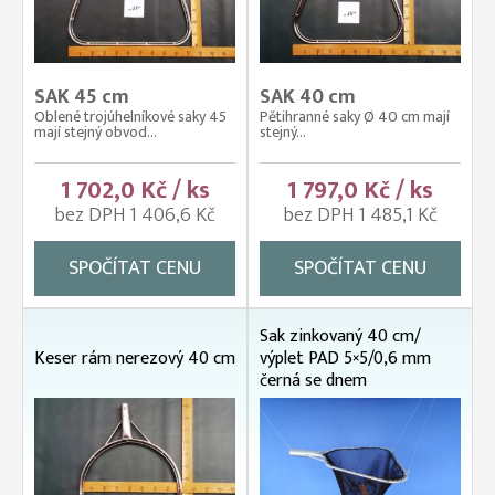
SAK 45 cm
SAK 40 cm
Oblené trojúhelníkové saky 45
Pětihranné saky Ø 40 cm mají
mají stejný obvod...
stejný...
1 702,0 Kč / ks
1 797,0 Kč / ks
bez DPH 1 406,6 Kč
bez DPH 1 485,1 Kč
SPOČÍTAT CENU
SPOČÍTAT CENU
Sak zinkovaný 40 cm/
Keser rám nerezový 40 cm
výplet PAD 5×5/0,6 mm
černá se dnem