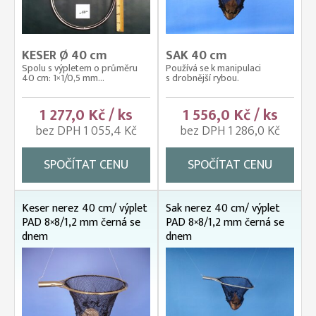
KESER Ø 40 cm
SAK 40 cm
Spolu s výpletem o průměru
Používá se k manipulaci
40 cm: 1×1/0,5 mm...
s drobnější rybou.
1 277,0 Kč / ks
1 556,0 Kč / ks
bez DPH 1 055,4 Kč
bez DPH 1 286,0 Kč
SPOČÍTAT CENU
SPOČÍTAT CENU
Keser nerez 40 cm/ výplet
Sak nerez 40 cm/ výplet
PAD 8×8/1,2 mm černá se
PAD 8×8/1,2 mm černá se
dnem
dnem