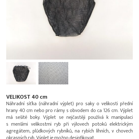
VELIKOST 40 cm
Náhradní síťka (náhradní výplet) pro saky o velikosti přední
hrany 40 cm nebo pro rámy s obvodem do ca 126 cm. Výplet
má sešité boky. Výplet se nejčastěji používá k manipulaci
s menšími velikostmi ryb při výlovech potoků elektrickým
agregátem, plůdkových rybníků, na rybích líhních, v chovech
okrasných ryb. Výplet je možno desinfikovat.