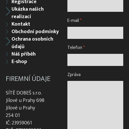
Registrace
Ukázka našich
realizací
E-mail
*
Kontakt
Obchodní podmínky
Ochrana osobních
údajů
Telefon
*
Náš příběh
E-shop
Zpráva
FIREMNÍ ÚDAJE
SÍTĚ DOBEŠ s.r.o.
Jílové u Prahy 698
Jílové u Prahy
254 01
IČ: 23959061