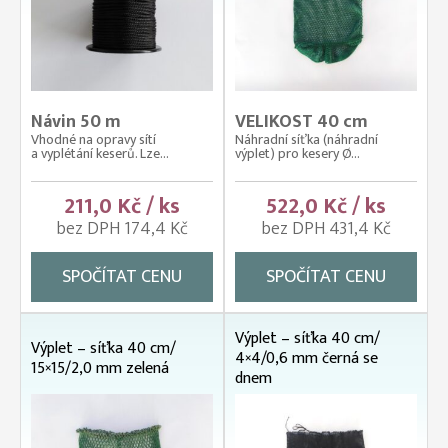
Návin 50 m
VELIKOST 40 cm
Vhodné na opravy sítí
Náhradní síťka (náhradní
a vyplétání keserů. Lze...
výplet) pro kesery Ø...
211,0 Kč / ks
522,0 Kč / ks
bez DPH 174,4 Kč
bez DPH 431,4 Kč
SPOČÍTAT CENU
SPOČÍTAT CENU
Výplet – síťka 40 cm/
Výplet – síťka 40 cm/
4×4/0,6 mm černá se
15×15/2,0 mm zelená
dnem