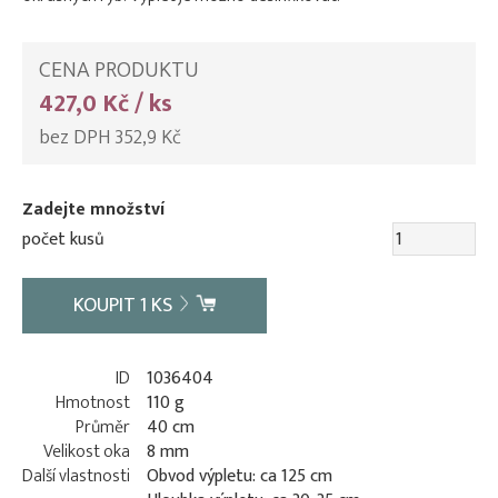
CENA PRODUKTU
427,0 Kč / ks
bez DPH 352,9 Kč
Zadejte množství
počet kusů
KOUPIT
1
KS
ID
1036404
Hmotnost
110 g
Průměr
40 cm
Velikost oka
8 mm
Další vlastnosti
Obvod výpletu: ca 125 cm