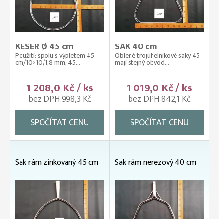
KESER Ø 45 cm
SAK 40 cm
Použití: spolu s výpletem 45
Oblené trojúhelníkové saky 45
cm/10×10/1,8 mm; 45...
mají stejný obvod...
1 208,0 Kč / ks
1 019,0 Kč / ks
bez DPH 998,3 Kč
bez DPH 842,1 Kč
SPOČÍTAT CENU
SPOČÍTAT CENU
Sak rám zinkovaný 45 cm
Sak rám nerezový 40 cm