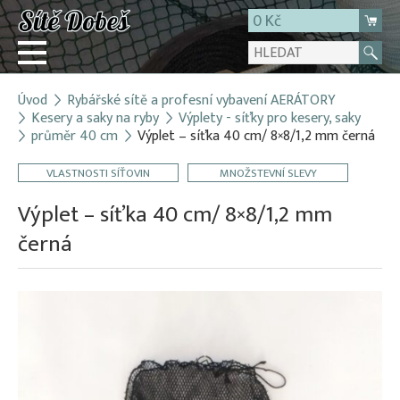
0 Kč
Úvod
Rybářské sítě a profesní vybavení AERÁTORY
Přihlásit
Kesery a saky na ryby
Výplety - síťky pro kesery, saky
průměr 40 cm
Výplet – síťka 40 cm/ 8×8/1,2 mm černá
Registrace
E-shop
VLASTNOSTI SÍŤOVIN
MNOŽSTEVNÍ SLEVY
O firmě
Výplet – síťka 40 cm/ 8×8/1,2 mm
Kontakt
černá