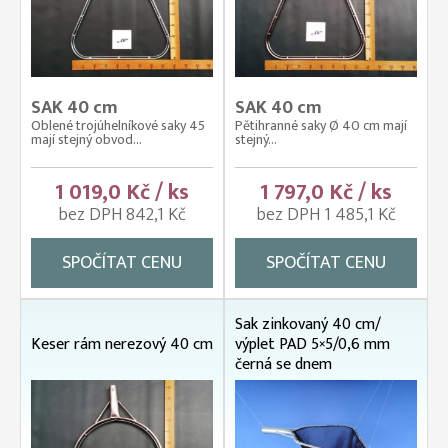
SAK 40 cm
SAK 40 cm
Oblené trojúhelníkové saky 45
Pětihranné saky Ø 40 cm mají
mají stejný obvod...
stejný...
1 019,0 Kč / ks
1 797,0 Kč / ks
bez DPH 842,1 Kč
bez DPH 1 485,1 Kč
SPOČÍTAT CENU
SPOČÍTAT CENU
Sak zinkovaný 40 cm/
Keser rám nerezový 40 cm
výplet PAD 5×5/0,6 mm
černá se dnem