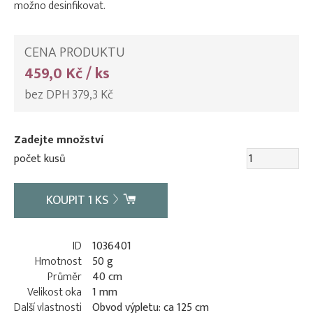
možno desinfikovat.
CENA PRODUKTU
459,0 Kč / ks
bez DPH 379,3 Kč
Zadejte množství
počet kusů
KOUPIT
1
KS
ID
1036401
Hmotnost
50 g
Průměr
40 cm
Velikost oka
1 mm
Další vlastnosti
Obvod výpletu: ca 125 cm