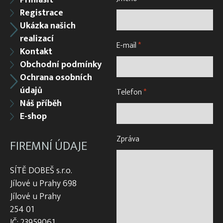
Přihlásit
Registrace
Ukázka našich
realizací
E-mail
*
Kontakt
Obchodní podmínky
Ochrana osobních
údajů
Telefon
*
Náš příběh
E-shop
Zpráva
FIREMNÍ ÚDAJE
SÍTĚ DOBEŠ s.r.o.
Jílové u Prahy 698
Jílové u Prahy
254 01
IČ: 23959061