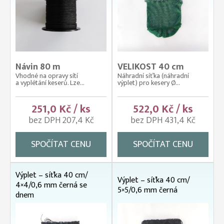
Návin 80 m
VELIKOST 40 cm
Vhodné na opravy sítí
Náhradní síťka (náhradní
a vyplétání keserů. Lze...
výplet) pro kesery Ø...
251,0 Kč / ks
522,0 Kč / ks
bez DPH 207,4 Kč
bez DPH 431,4 Kč
SPOČÍTAT CENU
SPOČÍTAT CENU
Výplet – síťka 40 cm/
Výplet – síťka 40 cm/
4×4/0,6 mm černá se
5×5/0,6 mm černá
dnem