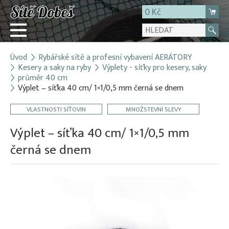
0 Kč
Úvod
Rybářské sítě a profesní vybavení AERÁTORY
Přihlásit
Kesery a saky na ryby
Výplety - síťky pro kesery, saky
průměr 40 cm
Registrace
Výplet – síťka 40 cm/ 1×1/0,5 mm černá se dnem
E-shop
VLASTNOSTI SÍŤOVIN
MNOŽSTEVNÍ SLEVY
O firmě
Výplet – síťka 40 cm/ 1×1/0,5 mm
Kontakt
černá se dnem