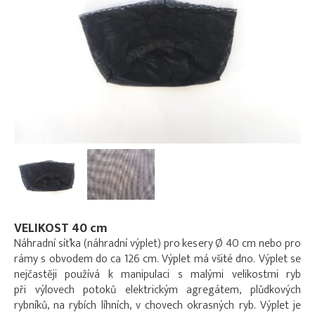
VELIKOST 40 cm
Náhradní síťka (náhradní výplet) pro kesery Ø 40 cm nebo pro
rámy s obvodem do ca 126 cm. Výplet má všité dno. Výplet se
nejčastěji používá k manipulaci s malými velikostmi ryb
při výlovech potoků elektrickým agregátem, plůdkových
rybníků, na rybích líhních, v chovech okrasných ryb. Výplet je