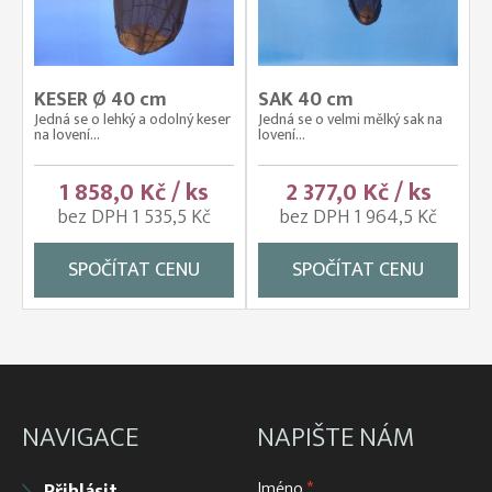
KESER Ø 40 cm
SAK 40 cm
Jedná se o lehký a odolný keser
Jedná se o velmi mělký sak na
na lovení...
lovení...
1 858,0 Kč / ks
2 377,0 Kč / ks
bez DPH 1 535,5 Kč
bez DPH 1 964,5 Kč
SPOČÍTAT CENU
SPOČÍTAT CENU
NAVIGACE
NAPIŠTE NÁM
Jméno
*