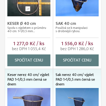
KESER Ø 40 cm
SAK 40 cm
Spolu s výpletem o průměru
Používá se k manipulaci
40 cm: 1×1/0,5 mm...
s drobnější rybou.
1 277,0 Kč / ks
1 556,0 Kč / ks
bez DPH 1 055,4 Kč
bez DPH 1 286,0 Kč
SPOČÍTAT CENU
SPOČÍTAT CENU
Keser nerez 40 cm/ výplet
Sak nerez 40 cm/ výplet
PAD 1×1/0,5 mm černá se
PAD 1×1/0,5 mm černá se
dnem
dnem