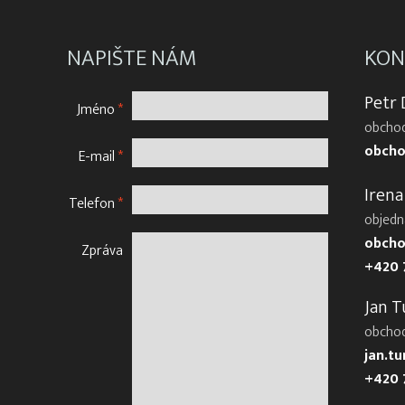
NAPIŠTE NÁM
KON
Petr
Jméno
*
obchod
obcho
E-mail
*
Irena
Telefon
*
objedn
obcho
Zpráva
+420 
Jan T
obcho
jan.t
+420 