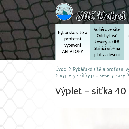
Voliérové sítě
Rybářské sítě a
Odchytové
profesní
kesery a sítě
vybavení
Stínící sítě na
AERÁTORY
ploty a lešení
Úvod
Rybářské sítě a profesní
Výplety - síťky pro kesery, saky
Výplet – síťka 4