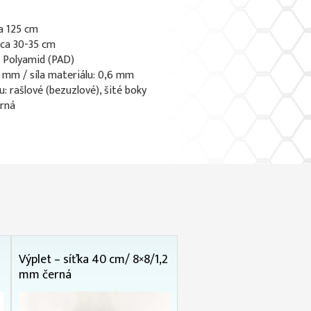
a 125 cm
 ca 30-35 cm
: Polyamid (PAD)
 5 mm / síla materiálu: 0,6 mm
u: rašlové (bezuzlové), šité boky
erná
Výplet – síťka 40 cm/ 8×8/1,2
mm černá