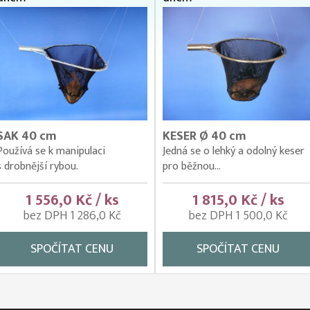
SAK 40 cm
KESER Ø 40 cm
Používá se k manipulaci
Jedná se o lehký a odolný keser
s drobnější rybou.
pro běžnou...
1 556,0 Kč / ks
1 815,0 Kč / ks
bez DPH 1 286,0 Kč
bez DPH 1 500,0 Kč
SPOČÍTAT CENU
SPOČÍTAT CENU