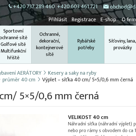
+420 737 289 460
+420 603 461 721
obchod@do
Přihlásit
Registrace
E-shop
O fir
Sportovní
Ochranné,
ochranné sítě
dekorační,
Rybářské
Síťoviny, lana
Golfové sítě
kontejnerové
potřeby
provázky
Multifunkční
sítě
hřiště
 vybavení AERÁTORY
Kesery a saky na ryby
průměr 40 cm
Výplet – síťka 40 cm/ 5×5/0,6 mm černá
0 cm/ 5×5/0,6 mm černá
VELIKOST 40 cm
Náhradní síťka (náhradní výplet) 
nebo pro rámy s obvodem do ca 12