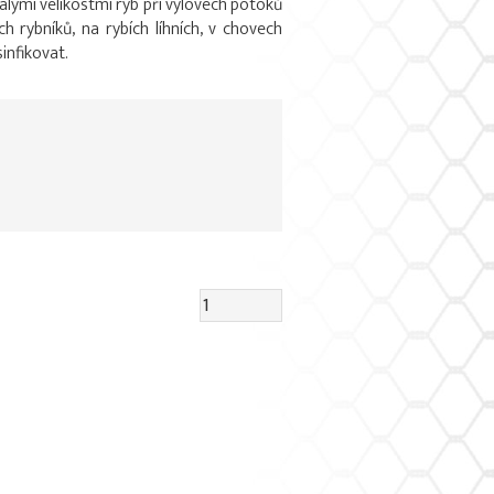
alými velikostmi ryb při výlovech potoků
 rybníků, na rybích líhních, v chovech
infikovat.