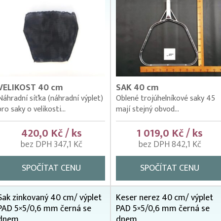
VELIKOST 40 cm
SAK 40 cm
Náhradní síťka (náhradní výplet)
Oblené trojúhelníkové saky 45
pro saky o velikosti...
mají stejný obvod...
420,0 Kč / ks
1 019,0 Kč / ks
bez DPH 347,1 Kč
bez DPH 842,1 Kč
SPOČÍTAT CENU
SPOČÍTAT CENU
Sak zinkovaný 40 cm/ výplet
Keser nerez 40 cm/ výplet
PAD 5×5/0,6 mm černá se
PAD 5×5/0,6 mm černá se
dnem
dnem