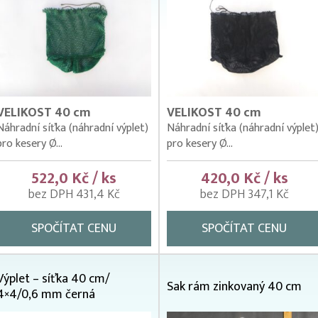
VELIKOST 40 cm
VELIKOST 40 cm
Náhradní síťka (náhradní výplet)
Náhradní síťka (náhradní výplet
pro kesery Ø...
pro kesery Ø...
522,0 Kč / ks
420,0 Kč / ks
bez DPH 431,4 Kč
bez DPH 347,1 Kč
SPOČÍTAT CENU
SPOČÍTAT CENU
Výplet – síťka 40 cm/
Sak rám zinkovaný 40 cm
4×4/0,6 mm černá