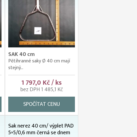
SAK 40 cm
Pětihranné saky Ø 40 cm mají
stejný...
1 797,0 Kč / ks
bez DPH 1 485,1 Kč
SPOČÍTAT CENU
Sak nerez 40 cm/ výplet PAD
5×5/0,6 mm černá se dnem