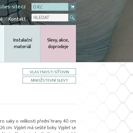
bes-site.cz
0 Kč
mě
Kontakt
,
Instalační
Slevy, akce,
materiál
doprodeje
VLASTNOSTI SÍŤOVIN
MNOŽSTEVNÍ SLEVY
pro saky o velikosti přední hrany 40 cm
6 cm. Výplet má sešité boky. Výplet se