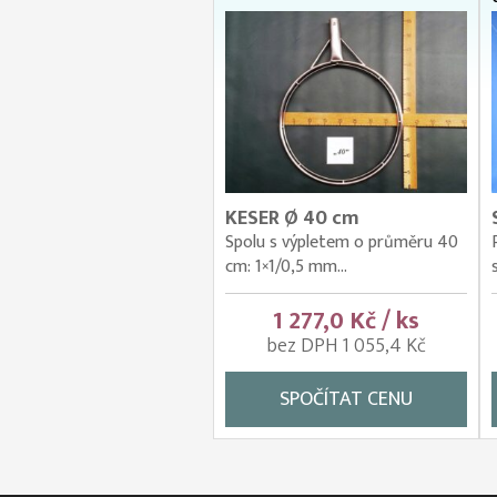
KESER Ø 40 cm
Spolu s výpletem o průměru 40
cm: 1×1/0,5 mm...
1 277,0 Kč / ks
bez DPH 1 055,4 Kč
SPOČÍTAT CENU