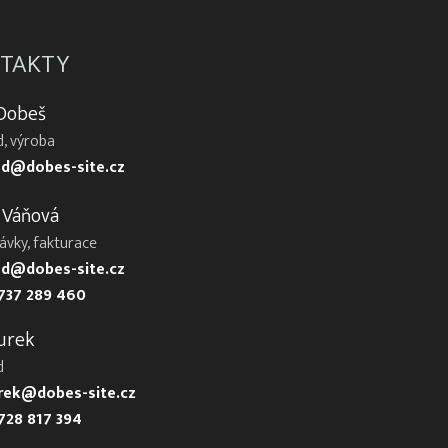
TAKTY
 Dobeš
, výroba
d@dobes-site.cz
 Váňová
ávky, fakturace
d@dobes-site.cz
737 289 460
urek
d
urek@dobes-site.cz
728 817 394