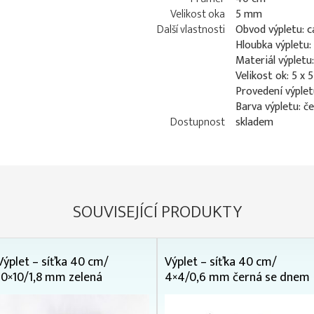
Velikost oka
5 mm
Další vlastnosti
Obvod výpletu: c
Hloubka výpletu:
Materiál výpletu
Velikost ok: 5 x
Provedení výplet
Barva výpletu: č
Dostupnost
skladem
SOUVISEJÍCÍ PRODUKTY
Výplet – síťka 40 cm/
Výplet – síťka 40 cm/
10×10/1,8 mm zelená
4×4/0,6 mm černá se dnem