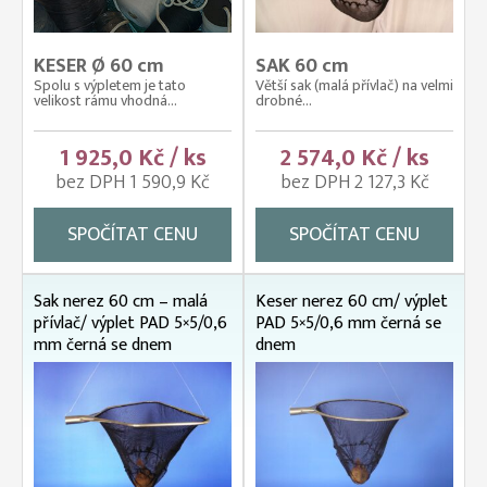
KESER Ø 60 cm
SAK 60 cm
Spolu s výpletem je tato
Větší sak (malá přívlač) na velmi
velikost rámu vhodná...
drobné...
1 925,0 Kč / ks
2 574,0 Kč / ks
bez DPH 1 590,9 Kč
bez DPH 2 127,3 Kč
SPOČÍTAT CENU
SPOČÍTAT CENU
Sak nerez 60 cm – malá
Keser nerez 60 cm/ výplet
přívlač/ výplet PAD 5×5/0,6
PAD 5×5/0,6 mm černá se
mm černá se dnem
dnem