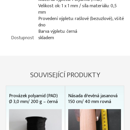
Velikost ok: 1 x 1 mm / síla materiálu: 0,5
mm
Provedení výpletu: rašlové (bezuzlové), všité
dno
Barva výpletu: černá
Dostupnost
skladem
SOUVISEJÍCÍ PRODUKTY
Provázek polyamid (PAD)
Násada dřevěná jasanová
Ø 3,0 mm/ 200 g – černá
150 cm/ 40 mm rovná