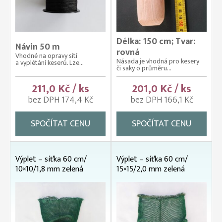
Délka: 150 cm; Tvar:
Návin 50 m
rovná
Vhodné na opravy sítí
Násada je vhodná pro kesery
a vyplétání keserů. Lze...
či saky o průměru...
211,0 Kč / ks
201,0 Kč / ks
bez DPH 174,4 Kč
bez DPH 166,1 Kč
SPOČÍTAT CENU
SPOČÍTAT CENU
Výplet – síťka 60 cm/
Výplet – síťka 60 cm/
10×10/1,8 mm zelená
15×15/2,0 mm zelená