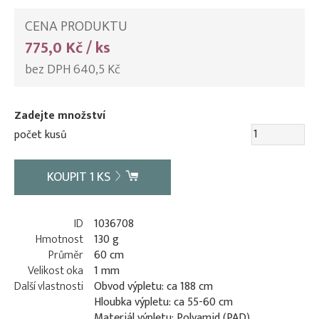
CENA PRODUKTU
775,0 Kč / ks
bez DPH 640,5 Kč
Zadejte množství
počet kusů
KOUPIT
1
KS
ID
1036708
Hmotnost
130 g
Průměr
60 cm
Velikost oka
1 mm
Další vlastnosti
Obvod výpletu: ca 188 cm
Hloubka výpletu: ca 55-60 cm
Materiál výpletu: Polyamid (PAD)