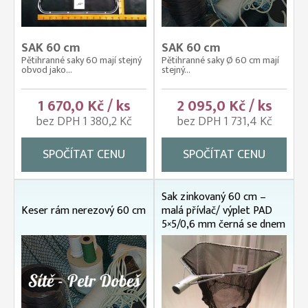
SAK 60 cm
SAK 60 cm
Pětihranné saky 60 mají stejný
Pětihranné saky Ø 60 cm mají
obvod jako...
stejný...
1 670,0 Kč / ks
2 095,0 Kč / ks
bez DPH 1 380,2 Kč
bez DPH 1 731,4 Kč
SPOČÍTAT CENU
SPOČÍTAT CENU
Sak zinkovaný 60 cm –
Keser rám nerezový 60 cm
malá přívlač/ výplet PAD
5×5/0,6 mm černá se dnem