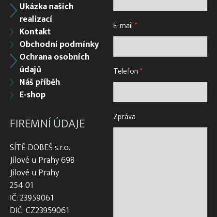
Ukázka našich
realizací
E-mail
*
Kontakt
Obchodní podmínky
Ochrana osobních
údajů
Telefon
*
Náš příběh
E-shop
Zpráva
FIREMNÍ ÚDAJE
SÍTĚ DOBEŠ s.r.o.
Jílové u Prahy 698
Jílové u Prahy
254 01
IČ: 23959061
DIČ: CZ23959061