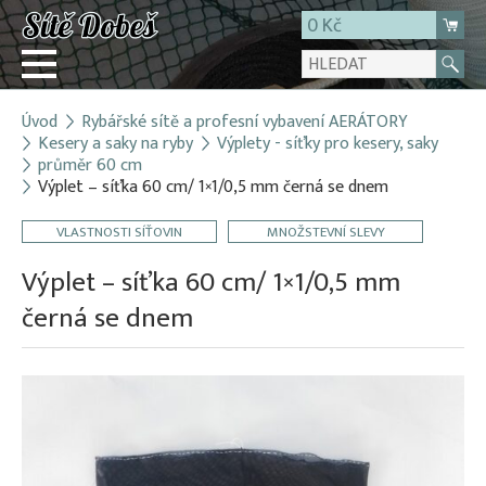
0 Kč
Úvod
Rybářské sítě a profesní vybavení AERÁTORY
Přihlásit
Kesery a saky na ryby
Výplety - síťky pro kesery, saky
průměr 60 cm
Registrace
Výplet – síťka 60 cm/ 1×1/0,5 mm černá se dnem
E-shop
VLASTNOSTI SÍŤOVIN
MNOŽSTEVNÍ SLEVY
O firmě
Výplet – síťka 60 cm/ 1×1/0,5 mm
Kontakt
černá se dnem