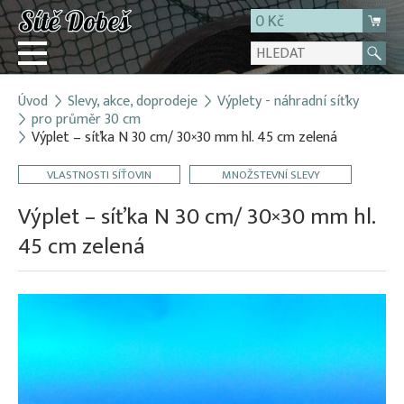
0 Kč
Úvod
Slevy, akce, doprodeje
Výplety - náhradní síťky
Přihlásit
pro průměr 30 cm
Výplet – síťka N 30 cm/ 30×30 mm hl. 45 cm zelená
Registrace
E-shop
VLASTNOSTI SÍŤOVIN
MNOŽSTEVNÍ SLEVY
O firmě
Výplet – síťka N 30 cm/ 30×30 mm hl.
Kontakt
45 cm zelená