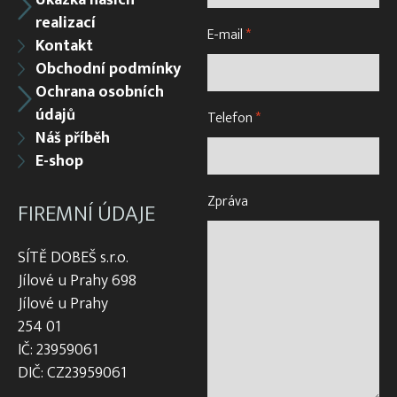
Ukázka našich
realizací
E-mail
*
Kontakt
Obchodní podmínky
Ochrana osobních
údajů
Telefon
*
Náš příběh
E-shop
Zpráva
FIREMNÍ ÚDAJE
SÍTĚ DOBEŠ s.r.o.
Jílové u Prahy 698
Jílové u Prahy
254 01
IČ: 23959061
DIČ: CZ23959061