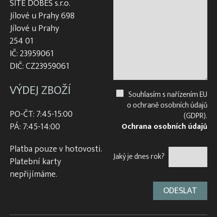
SÍTĚ DOBEŠ s.r.o.
Jílové u Prahy 698
Jílové u Prahy
254 01
IČ: 23959061
DIČ: CZ23959061
VÝDEJ ZBOŽÍ
Souhlasím s nařízením EU
o ochraně osobních údajů
PO-ČT: 7:45-15:00
(GDPR).
PÁ: 7:45-14:00
Ochrana osobních údajů
Platba pouze v hotovosti.
Jaký je dnes rok?
Platební karty
nepřijímáme.