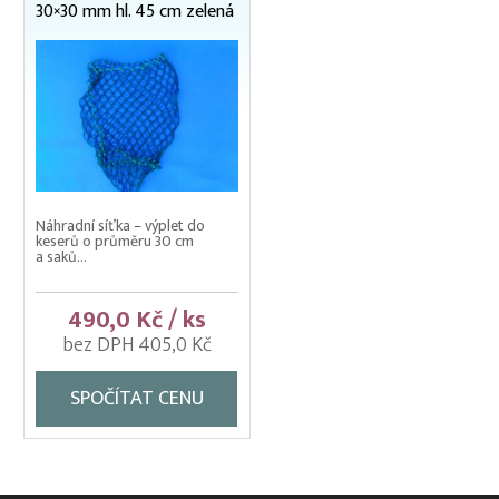
30×30 mm hl. 45 cm zelená
Dekorační/bavlněné sítě
Krycí sítě
Ochranné sítě
Rukáv síťový
Rybářské sítě IHNED K ODBĚRU
Síť na okurky/popínavé rostliny
Náhradní síťka – výplet do
keserů o průměru 30 cm
Výplety – náhradní síťky
a saků...
pro průměr 30 cm
pro průměr 35 cm
490,0 Kč / ks
pro průměr 40 cm
bez DPH 405,0 Kč
pro průměr 45 cm
SPOČÍTAT CENU
pro průměr 50 cm
pro průměr 70 cm
pro průměr 85 cm
pro velikost 22×22 cm