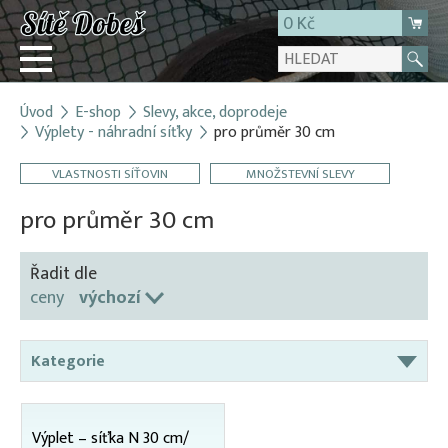
0 Kč
Úvod
E-shop
Slevy, akce, doprodeje
Přihlásit
Výplety - náhradní síťky
pro průměr 30 cm
Registrace
VLASTNOSTI SÍŤOVIN
MNOŽSTEVNÍ SLEVY
E-shop
pro průměr 30 cm
O firmě
Kontakt
Řadit dle
ceny
výchozí
Kategorie
AKCE – sítě na lešení
Broďáky
Výplet – síťka N 30 cm/