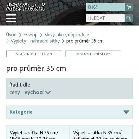
0 Kč
Úvod
E-shop
Slevy, akce, doprodeje
Přihlásit
Výplety - náhradní síťky
pro průměr 35 cm
Registrace
VLASTNOSTI SÍŤOVIN
MNOŽSTEVNÍ SLEVY
E-shop
pro průměr 35 cm
O firmě
Kontakt
Řadit dle
ceny
výchozí
Kategorie
AKCE – sítě na lešení
Výplet – síťka N 35 cm/
Výplet – síťka N 35 cm/
Broďáky