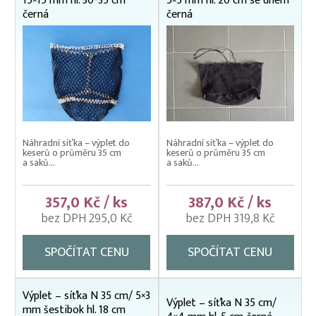
15×15 mm hl. 30-35 cm
5×5 mm hl. 20 cm se dnem
Dekorační/bavlněné sítě
černá
černá
Krycí sítě
Ochranné sítě
Rukáv síťový
Rybářské sítě IHNED K ODBĚRU
Síť na okurky/popínavé rostliny
Náhradní síťka – výplet do
Náhradní síťka – výplet do
keserů o průměru 35 cm
keserů o průměru 35 cm
Výplety – náhradní síťky
a saků...
a saků...
pro průměr 30 cm
pro průměr 35 cm
357,0 Kč / ks
387,0 Kč / ks
pro průměr 40 cm
bez DPH 295,0 Kč
bez DPH 319,8 Kč
pro průměr 45 cm
SPOČÍTAT CENU
SPOČÍTAT CENU
pro průměr 50 cm
pro průměr 70 cm
pro průměr 85 cm
Výplet – síťka N 35 cm/ 5×3
Výplet – síťka N 35 cm/
pro velikost 22×22 cm
mm šestibok hl. 18 cm