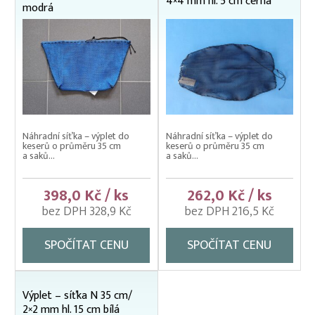
4×4 mm hl. 5 cm černá
modrá
Výrobky z uhelonu – kolíbky
Náhradní síťka – výplet do
Náhradní síťka – výplet do
keserů o průměru 35 cm
keserů o průměru 35 cm
a saků...
a saků...
398,0 Kč / ks
262,0 Kč / ks
bez DPH 328,9 Kč
bez DPH 216,5 Kč
SPOČÍTAT CENU
SPOČÍTAT CENU
Výplet – síťka N 35 cm/
2×2 mm hl. 15 cm bílá