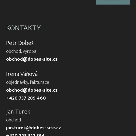
KONTAKTY
Petr Dobeš
obchod, výroba
obchod@dobes-site.cz
Irena Váňová
objednávky, fakturace
obchod@dobes-site.cz
+420 737 289 460
Jan Turek
obchod
jan.turek@dobes-site.cz
+420 728 817 394