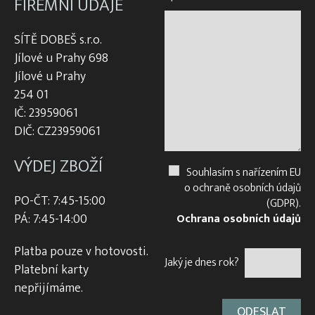
FIREMNÍ ÚDAJE
SÍTĚ DOBEŠ s.r.o.
Jílové u Prahy 698
Jílové u Prahy
254 01
IČ: 23959061
DIČ: CZ23959061
VÝDEJ ZBOŽÍ
Souhlasím s nařízením EU
o ochraně osobních údajů
PO-ČT: 7:45-15:00
(GDPR).
PÁ: 7:45-14:00
Ochrana osobních údajů
Platba pouze v hotovosti.
Jaký je dnes rok?
Platební karty
nepřijímáme.