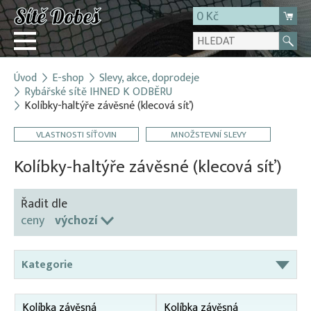
0 Kč
Úvod
E-shop
Slevy, akce, doprodeje
Přihlásit
Rybářské sítě IHNED K ODBĚRU
Kolíbky-haltýře závěsné (klecová síť)
Registrace
E-shop
VLASTNOSTI SÍŤOVIN
MNOŽSTEVNÍ SLEVY
O firmě
Kolíbky-haltýře závěsné (klecová síť)
Kontakt
Řadit dle
ceny
výchozí
Kategorie
AKCE – sítě na lešení
Kolíbka závěsná
Kolíbka závěsná