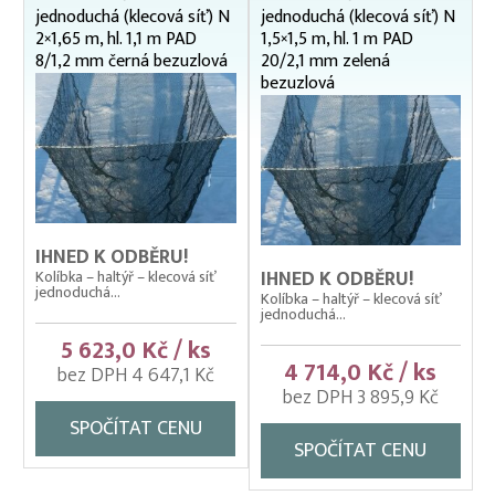
Broďáky
jednoduchá (klecová síť) N
jednoduchá (klecová síť) N
2×1,65 m, hl. 1,1 m PAD
1,5×1,5 m, hl. 1 m PAD
Dekorační/bavlněné sítě
8/1,2 mm černá bezuzlová
20/2,1 mm zelená
Krycí sítě
bezuzlová
Ochranné sítě
Rukáv síťový
Rybářské sítě IHNED K ODBĚRU
Kolíbky – plovoucí kruhové
Kolíbky-haltýře plovoucí dvojitý rám
IHNED K ODBĚRU!
IHNED K ODBĚRU!
Kolíbka – haltýř – klecová síť
Kolíbky-haltýře plovoucí jednoduchý rám
jednoduchá...
Kolíbka – haltýř – klecová síť
Kolíbky-haltýře závěsné (klecová síť)
jednoduchá...
Podložní sítě
5 623,0 Kč / ks
4 714,0 Kč / ks
Vatky, Vatky košelkové-JAPONKY
bez DPH 4 647,1 Kč
bez DPH 3 895,9 Kč
Zátahové sítě
SPOČÍTAT CENU
Síť na okurky/popínavé rostliny
SPOČÍTAT CENU
Výplety – náhradní síťky