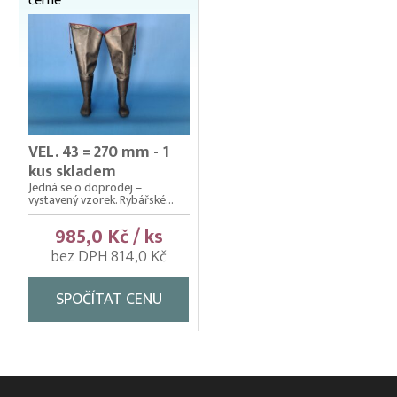
černé
Krycí sítě
Ochranné sítě
Rukáv síťový
Rybářské sítě IHNED K ODBĚRU
VEL. 43 = 270 mm - 1
Síť na okurky/popínavé rostliny
kus skladem
Výplety – náhradní síťky
Jedná se o doprodej –
vystavený vzorek. Rybářské...
Výrobky z uhelonu – kolíbky
985,0 Kč / ks
bez DPH 814,0 Kč
SPOČÍTAT CENU