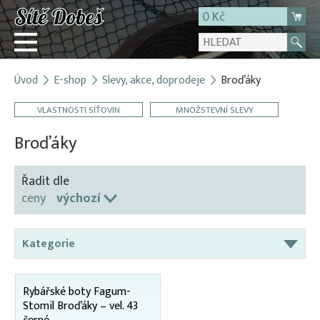
0 Kč
Úvod
E-shop
Slevy, akce, doprodeje
Broďáky
Přihlásit
VLASTNOSTI SÍŤOVIN
MNOŽSTEVNÍ SLEVY
Registrace
E-shop
Broďáky
O firmě
Řadit dle
Kontakt
ceny
výchozí
Kategorie
AKCE – sítě na lešení
Rybářské boty Fagum-
Broďáky
Stomil Broďáky – vel. 43
Dekorační/bavlněné sítě