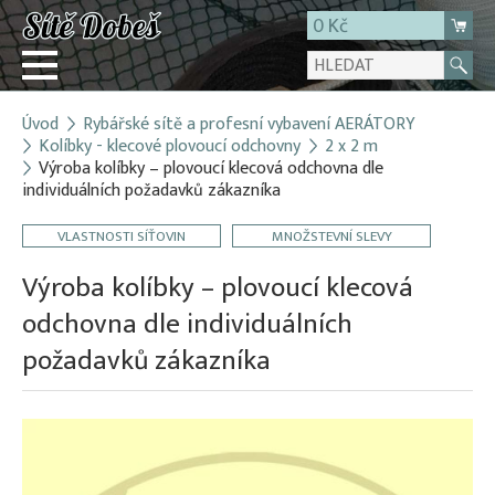
0 Kč
Úvod
Rybářské sítě a profesní vybavení AERÁTORY
Přihlásit
Kolíbky - klecové plovoucí odchovny
2 x 2 m
Výroba kolíbky – plovoucí klecová odchovna dle
Registrace
individuálních požadavků zákazníka
E-shop
VLASTNOSTI SÍŤOVIN
MNOŽSTEVNÍ SLEVY
O firmě
Výroba kolíbky – plovoucí klecová
Kontakt
odchovna dle individuálních
požadavků zákazníka