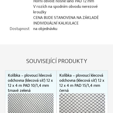
Horní obvod: nosné lano PAD 12 mm
V rozích na spodním obvodu nerezové
kroužky
CENA BUDE STANOVENA NA ZÁKLADĚ
INDIVIDUÁLNÍ KALKULACE
Dostupnost
na objednávku
SOUVISEJÍCÍ PRODUKTY
Kolíbka – plovoucí klecová
Kolíbka – plovoucí klecová
odchovna (klecová síť) 12 x
odchovna (klecová síť) 12 x
12 x 4 m PAD 10/1,4 mm
12 x 4 m PAD 15/1,4 mm
tmavě zelená
černá