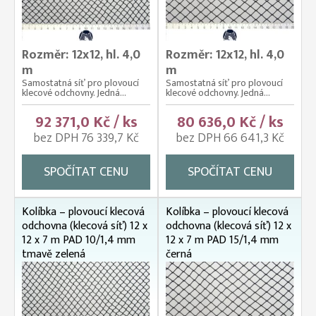
Rozměr: 12x12, hl. 4,0
Rozměr: 12x12, hl. 4,0
m
m
Samostatná síť pro plovoucí
Samostatná síť pro plovoucí
klecové odchovny. Jedná...
klecové odchovny. Jedná...
92 371,0 Kč / ks
80 636,0 Kč / ks
bez DPH 76 339,7 Kč
bez DPH 66 641,3 Kč
SPOČÍTAT CENU
SPOČÍTAT CENU
Kolíbka – plovoucí klecová
Kolíbka – plovoucí klecová
odchovna (klecová síť) 12 x
odchovna (klecová síť) 12 x
12 x 7 m PAD 10/1,4 mm
12 x 7 m PAD 15/1,4 mm
tmavě zelená
černá