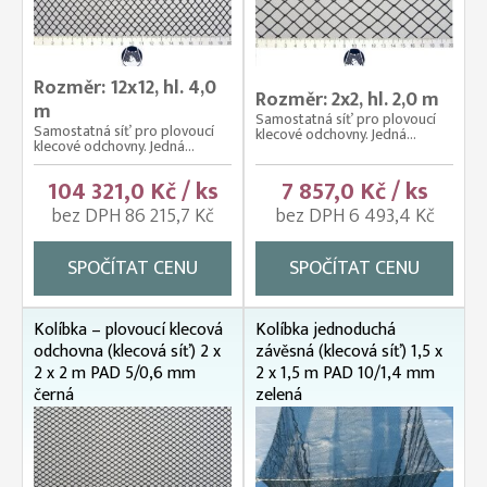
Rozměr: 12x12, hl. 4,0
Rozměr: 2x2, hl. 2,0 m
m
Samostatná síť pro plovoucí
Samostatná síť pro plovoucí
klecové odchovny. Jedná...
klecové odchovny. Jedná...
104 321,0 Kč / ks
7 857,0 Kč / ks
bez DPH 86 215,7 Kč
bez DPH 6 493,4 Kč
SPOČÍTAT CENU
SPOČÍTAT CENU
Kolíbka – plovoucí klecová
Kolíbka jednoduchá
odchovna (klecová síť) 2 x
závěsná (klecová síť) 1,5 x
2 x 2 m PAD 5/0,6 mm
2 x 1,5 m PAD 10/1,4 mm
černá
zelená