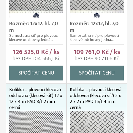
Rozměr: 12x12, hl. 7,0
Rozměr: 12x12, hl. 7,0
m
m
Samostatná síť pro plovoucí
Samostatná síť pro plovoucí
klecové odchovny. Jedná...
klecové odchovny. Jedná...
126 525,0 Kč / ks
109 761,0 Kč / ks
bez DPH 104 566,1 Kč
bez DPH 90 711,6 Kč
SPOČÍTAT CENU
SPOČÍTAT CENU
Kolíbka – plovoucí klecová
Kolíbka – plovoucí klecová
odchovna (klecová síť) 12 x
odchovna (klecová síť) 2 x
12 x 4 m PAD 8/1,2 mm
2 x 2 m PAD 15/1,4 mm
černá
černá