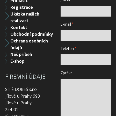
Jméno
*
Přihlásit
Registrace
Ukázka našich
realizací
E-mail
*
Kontakt
Obchodní podmínky
Ochrana osobních
údajů
Telefon
*
Náš příběh
E-shop
Zpráva
FIREMNÍ ÚDAJE
SÍTĚ DOBEŠ s.r.o.
Jílové u Prahy 698
Jílové u Prahy
254 01