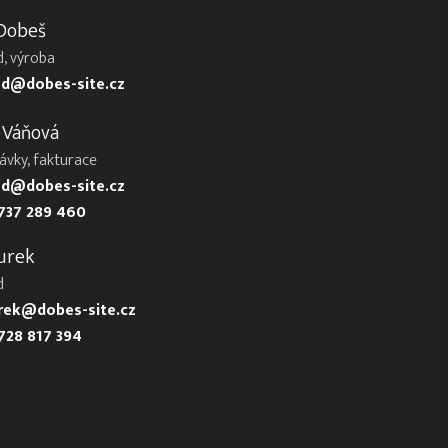
 Dobeš
, výroba
d@dobes-site.cz
 Váňová
ávky, fakturace
d@dobes-site.cz
737 289 460
urek
d
urek@dobes-site.cz
728 817 394