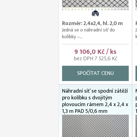
Rozměr: 2,4x2,4, hl. 2,0 m
Jedná se o náhradní síť do
kolíbky –...
9 106,0 Kč / ks
bez DPH 7 525,6 Kč
SPOČÍTAT CENU
Náhradní síť se spodní zátěží
pro kolíbku s dvojitým
plovoucím rámem 2,4 x 2,4 x
1,3 m PAD 5/0,6 mm