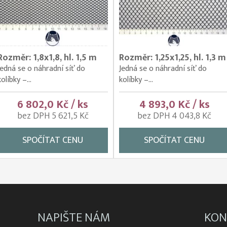
Rozměr: 1,8x1,8, hl. 1,5 m
Rozměr: 1,25x1,25, hl. 1,3 m
Jedná se o náhradní síť do
Jedná se o náhradní síť do
kolíbky –...
kolíbky –...
6 802,0 Kč / ks
4 893,0 Kč / ks
bez DPH 5 621,5 Kč
bez DPH 4 043,8 Kč
SPOČÍTAT CENU
SPOČÍTAT CENU
NAPIŠTE NÁM
KON