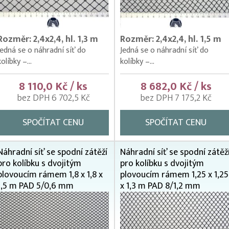
Rozměr: 2,4x2,4, hl. 1,3 m
Rozměr: 2,4x2,4, hl. 1,5 m
Jedná se o náhradní síť do
Jedná se o náhradní síť do
kolíbky –...
kolíbky –...
8 110,0 Kč / ks
8 682,0 Kč / ks
bez DPH 6 702,5 Kč
bez DPH 7 175,2 Kč
SPOČÍTAT CENU
SPOČÍTAT CENU
Náhradní síť se spodní zátěží
Náhradní síť se spodní zátěž
pro kolíbku s dvojitým
pro kolíbku s dvojitým
plovoucím rámem 1,8 x 1,8 x
plovoucím rámem 1,25 x 1,25
1,5 m PAD 5/0,6 mm
x 1,3 m PAD 8/1,2 mm