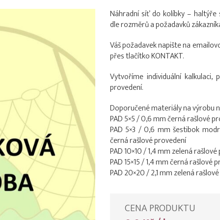
Náhradní síť do kolíbky – haltýř
dle rozměrů a požadavků zákazník
Váš požadavek napište na emailov
přes tlačítko KONTAKT.
Vytvoříme individuální kalkulaci
provedení.
Doporučené materiály na výrobu ná
PAD 5×5 / 0,6 mm černá rašlové p
PAD 5×3 / 0,6 mm šestibok modr
černá rašlové provedení
PAD 10×10 / 1,4 mm zelená rašlové
PAD 15×15 / 1,4 mm černá rašlové 
PAD 20×20 / 2,1 mm zelená rašlové
CENA PRODUKTU