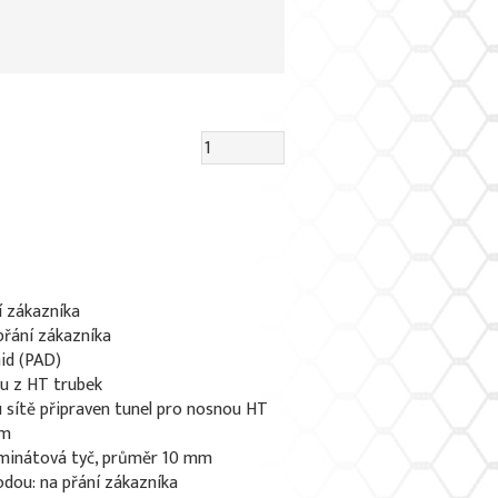
í zákazníka
 přání zákazníka
id (PAD)
u z HT trubek
 sítě připraven tunel pro nosnou HT
mm
aminátová tyč, průměr 10 mm
odou: na přání zákazníka