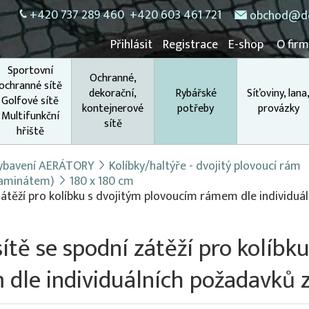
+420 737 289 460
+420 603 461 721
obchod@do
Přihlásit
Registrace
E-shop
O fir
Sportovní
Ochranné,
ochranné sítě
dekorační,
Rybářské
Síťoviny, lana
Golfové sítě
kontejnerové
potřeby
provázky
Multifunkční
sítě
hřiště
 vybavení AERÁTORY
Kolíbky/haltýře - dvojitý plovoucí rám
(laminátem)
180 x 180 cm
zátěží pro kolíbku s dvojitým plovoucím rámem dle individuál
ítě se spodní zátěží pro kolíbku
dle individuálních požadavků 