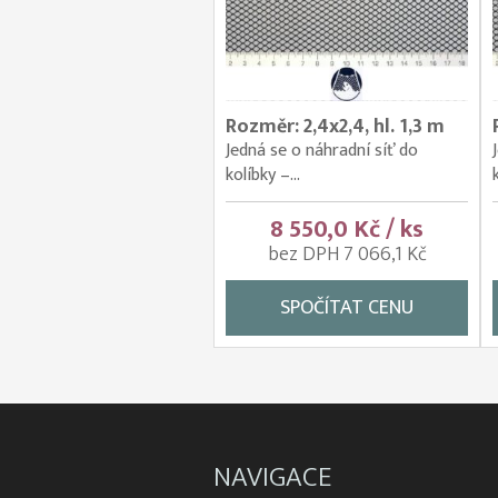
Rozměr: 2,4x2,4, hl. 1,3 m
Jedná se o náhradní síť do
kolíbky –...
8 550,0 Kč / ks
bez DPH 7 066,1 Kč
SPOČÍTAT CENU
NAVIGACE