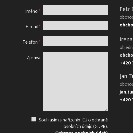
Petr
Jméno
*
obchod
obcho
E-mail
*
Irena
Telefon
*
objedn
obcho
Zpráva
+420 
Jan T
obcho
jan.t
+420 
Souhlasím s nařízením EU o ochraně
osobních údajů (GDPR).