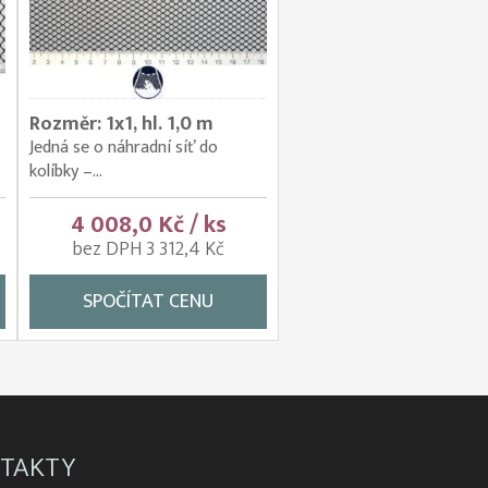
Rozměr: 1x1, hl. 1,0 m
Jedná se o náhradní síť do
kolíbky –...
4 008,0 Kč / ks
bez DPH 3 312,4 Kč
SPOČÍTAT CENU
TAKTY