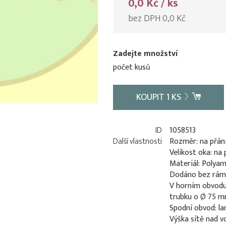
0,0 Kč / ks
bez DPH 0,0 Kč
Zadejte množství
počet kusů
KOUPIT
1
KS
ID
1058513
Další vlastnosti
Rozměr: na přán
Velikost oka: na
Materiál: Polyam
Dodáno bez rám
V horním obvodu
trubku o Ø 75 
Spodní obvod: l
Výška sítě nad v