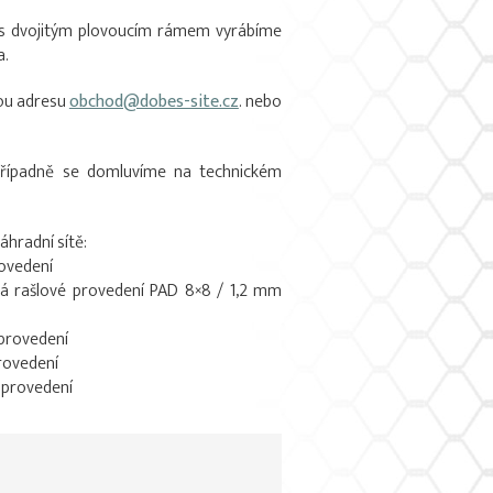
e s dvojitým plovoucím rámem vyrábíme
a.
ou adresu
obchod@dobes-site.cz
. nebo
, případně se domluvíme na technickém
hradní sítě:
rovedení
á rašlové provedení PAD 8×8 / 1,2 mm
 provedení
provedení
 provedení