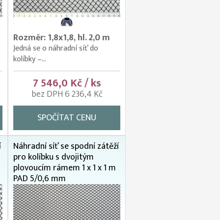
Rozměr: 1,8x1,8, hl. 2,0 m
Jedná se o náhradní síť do
kolíbky –...
7 546,0 Kč / ks
bez DPH 6 236,4 Kč
SPOČÍTAT CENU
í
Náhradní síť se spodní zátěží
pro kolíbku s dvojitým
plovoucím rámem 1 x 1 x 1 m
PAD 5/0,6 mm