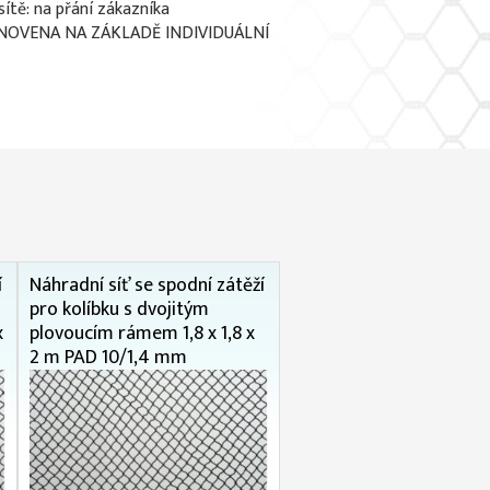
sítě: na přání zákazníka
NOVENA NA ZÁKLADĚ INDIVIDUÁLNÍ
í
Náhradní síť se spodní zátěží
pro kolíbku s dvojitým
x
plovoucím rámem 1,8 x 1,8 x
2 m PAD 10/1,4 mm