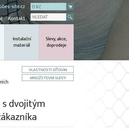
bes-site.cz
0 Kč
mě
Kontakt
,
Instalační
Slevy, akce,
materiál
doprodeje
VLASTNOSTI SÍŤOVIN
MNOŽSTEVNÍ SLEVY
ních
 s dvojitým
zákazníka