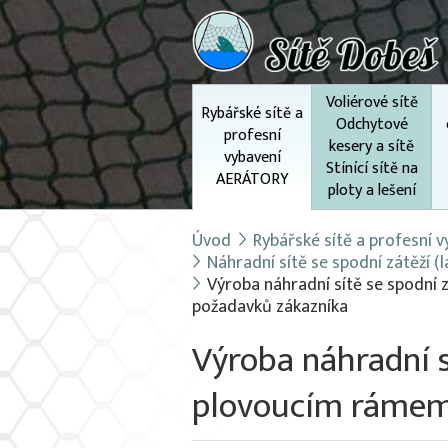
Voliérové sítě
Rybářské sítě a
Odchytové
profesní
kesery a sítě
vybavení
Stínící sítě na
AERÁTORY
ploty a lešení
Úvod
Rybářské sítě a profesní
Náhradní sítě se spodní zátěží 
Výroba náhradní sítě se spodní 
požadavků zákazníka
Výroba náhradní s
plovoucím rámem 