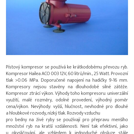
Pístový kompresor se používá ke krátkodobému převozu ryb.
Kompresor Hailea ACO 003 12V, 60 litrů/min., 25 Watt. Provozní
tlak >0.06 MPa. Doporučené napojení na hadičky 9-16 mm.
Kompresory nejsou stavěny na dlouhodobé silné zátěže.
Kompresor ztrácí výkon. Výhody toho kompresoru: univerzální
využití, malé rozměry, odolné provedení, výhodný poměr
cena/výkon. Nevýhody: vyšší, hlučnost, nevhodné pro dlouhé
a hloubkové rozvody, nízký tlak. Rozvody vzduchu
pro bedny na živé ryby se používají pro přepravu menšího
množství ryb na kratší vzdálenosti. Není tak efektivní, jako
u okysličování, ale vzhledem k jednoduché obsluze stále