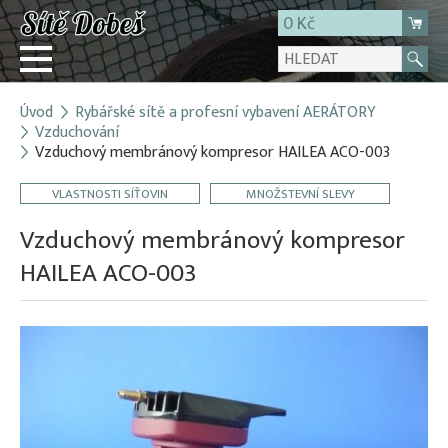
0 Kč
Úvod
Rybářské sítě a profesní vybavení AERÁTORY
Přihlásit
Vzduchování
Vzduchový membránový kompresor HAILEA ACO-003
Registrace
E-shop
VLASTNOSTI SÍŤOVIN
MNOŽSTEVNÍ SLEVY
O firmě
Vzduchový membránový kompresor
Kontakt
HAILEA ACO-003