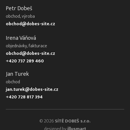
Petr Dobeš
obchod, výroba
obchod@dobes-site.cz
Irena Váňová
objednávky, fakturace
obchod@dobes-site.cz
+420 737 289 460
Jan Turek
obchod
jan.turek@dobes-site.cz
+420 728 817 394
© 2026
SÍTĚ DOBEŠ s.r.o.
designed by
illusmart