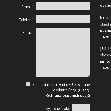
obcho
E-mail
*
Irena
Telefon
*
objedn
obcho
Zpráva
+420 
Jan T
obcho
jan.t
+420 
Souhlasím s nařízením EU o ochraně
osobních údajů (GDPR).
Ochrana osobních údajů
Jaký je dnes rok?