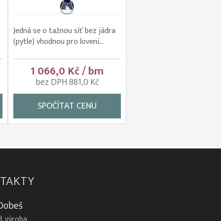
Jedná se o tažnou síť bez jádra
(pytle) vhodnou pro lovení...
1 066,0 Kč / bm
bez DPH 881,0 Kč
SPOČÍTAT CENU
TAKTY
 Dobeš
, výroba