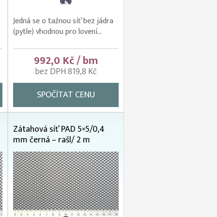
Jedná se o tažnou síť bez jádra
(pytle) vhodnou pro lovení...
992,0 Kč / bm
bez DPH 819,8 Kč
SPOČÍTAT CENU
Zátahová síť PAD 5×5/0,4
mm černá – rašl/ 2 m