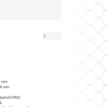
 6 mm
0,6 mm
olyamid (PAD)
á