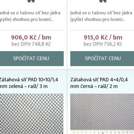
Jedná se o tažnou síť bez jádra
Jedná se o tažnou síť bez jádra
(pytle) vhodnou pro lovení...
(pytle) vhodnou pro lovení...
906,0 Kč / bm
915,0 Kč / bm
bez DPH 748,8 Kč
bez DPH 756,2 Kč
SPOČÍTAT CENU
SPOČÍTAT CENU
Zátahová síť PAD 10×10/1,4
Zátahová síť PAD 4×4/0,4
mm zelená – rašl/ 3 m
mm černá – rašl/ 2 m