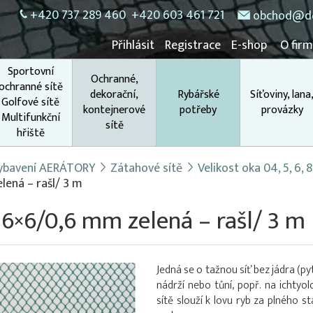
+420 737 289 460
+420 603 461 721
obchod@do
Přihlásit
Registrace
E-shop
O fir
Sportovní
Ochranné,
ochranné sítě
dekorační,
Rybářské
Síťoviny, lana
Golfové sítě
kontejnerové
potřeby
provázky
Multifunkční
sítě
hřiště
 vybavení AERÁTORY
Zátahové sítě
Velikost oka 04, 5, 6,
lená – rašl/ 3 m
 6×6/0,6 mm zelená – rašl/ 3 m
Jedná se o tažnou síť bez jádra (py
nádrží nebo tůní, popř. na ichtyo
sítě slouží k lovu ryb za plného s