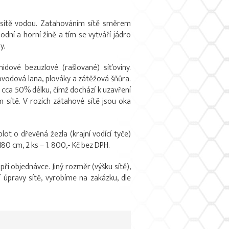
ní sítě vodou. Zatahováním sítě směrem
odní a horní žíně a tím se vytváří jádro
y.
idové bezuzlové (rašlované) síťoviny.
vodová lana, plováky a zátěžová šňůra.
ě cca 50% délku, čímž dochází k uzavření
 sítě. V rozích zátahové sítě jsou oka
lot o dřevěná žezla (krajní vodící tyče)
180 cm, 2 ks – 1. 800,- Kč bez DPH.
i objednávce. Jiný rozměr (výšku sítě),
í úpravy sítě, vyrobíme na zakázku, dle