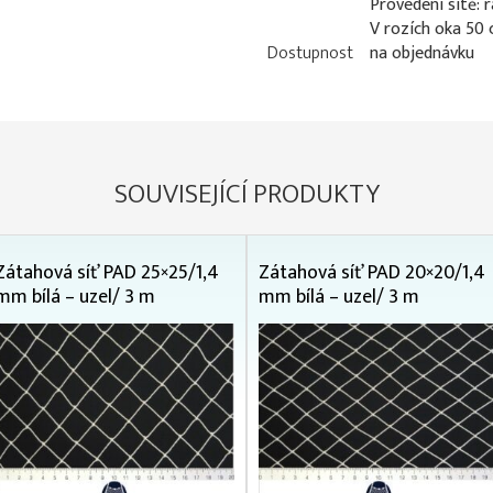
Provedení sítě: 
V rozích oka 50
Dostupnost
na objednávku
SOUVISEJÍCÍ PRODUKTY
Zátahová síť PAD 25×25/1,4
Zátahová síť PAD 20×20/1,4
mm bílá – uzel/ 3 m
mm bílá – uzel/ 3 m