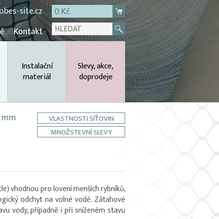
bes-site.cz
0 Kč
mě
Kontakt
,
Instalační
Slevy, akce,
materiál
doprodeje
 8 mm
VLASTNOSTI SÍŤOVIN
MNOŽSTEVNÍ SLEVY
tle) vhodnou pro lovení menších rybníků,
logický odchyt na volné vodě. Zátahové
tavu vody, případně i při sníženém stavu