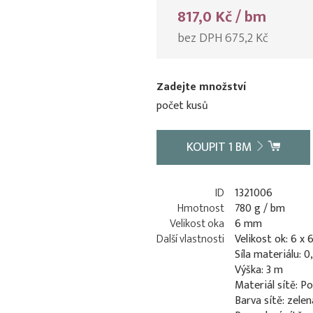
817,0 Kč / bm
bez DPH 675,2 Kč
Zadejte množství
počet kusů
KOUPIT
1
BM
ID
1321006
Hmotnost
780 g / bm
Velikost oka
6 mm
Další vlastnosti
Velikost ok: 6 x
Síla materiálu: 
Výška: 3 m
Materiál sítě: P
Barva sítě: zelen