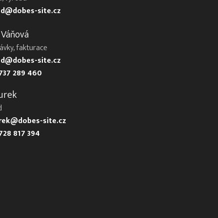
d@dobes-site.cz
 Váňová
ávky, fakturace
d@dobes-site.cz
737 289 460
urek
d
urek@dobes-site.cz
728 817 394