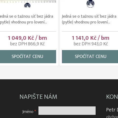
Jedná se o tažnou síť bez jádra
Jedná se o tažnou síť bez jádra
(pytle) vhodnou pro lovení...
(pytle) vhodnou pro lovení...
1 049,0 Kč / bm
1 141,0 Kč / bm
bez DPH 866,9 Kč
bez DPH 943,0 Kč
SPOČÍTAT CENU
SPOČÍTAT CENU
NAPIŠTE NÁM
KON
Petr
Jméno
*
obchod