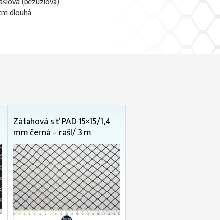
rašlová (bezuzlová)
 cm dlouhá
Zátahová síť PAD 15×15/1,4
mm černá – rašl/ 3 m