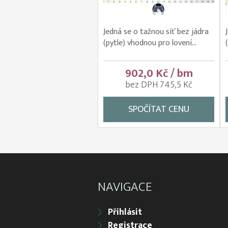
Jedná se o tažnou síť bez jádra
(pytle) vhodnou pro lovení...
902,0 Kč / bm
bez DPH 745,5 Kč
SPOČÍTAT CENU
NAVIGACE
Přihlásit
Registrace