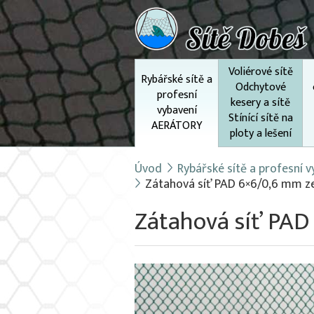
Voliérové sítě
Rybářské sítě a
Odchytové
profesní
kesery a sítě
vybavení
Stínící sítě na
AERÁTORY
ploty a lešení
Úvod
Rybářské sítě a profesní
Zátahová síť PAD 6×6/0,6 mm ze
Zátahová síť PAD