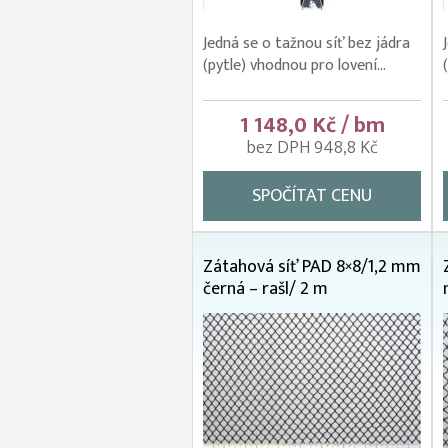
Jedná se o tažnou síť bez jádra
(pytle) vhodnou pro lovení...
1 148,0 Kč / bm
bez DPH 948,8 Kč
SPOČÍTAT CENU
Zátahová síť PAD 8×8/1,2 mm
černá – rašl/ 2 m