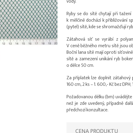
vody.
Ryby se do sítě chytají při taže
k mělčině dochází k přibližování sp
(pytel) sítě, kde se shromažďují ryb
Zátahová síť se vyrábí z polyam
V ceně běžného metru sítě jsou ob
Boční lana sítě mají oproti síťovin
sítě a zamezení unikání ryb bokem
o délce 50 cm.
Za příplatek lze doplnit zátahový p
160 cm, 2 ks – 1. 600,- Kč bez DPH; 
Požadovanou délku (bm) uvádějte př
než je zde uvedený, případně dalš
předchozí konzultace.
CENA PRODUKTU