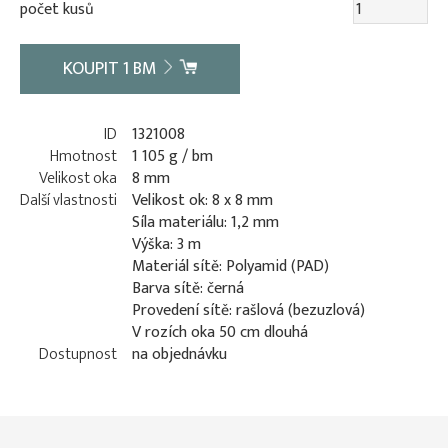
počet kusů
KOUPIT
1
BM
ID
1321008
Hmotnost
1 105 g / bm
Velikost oka
8 mm
Další vlastnosti
Velikost ok: 8 x 8 mm
Síla materiálu: 1,2 mm
Výška: 3 m
Materiál sítě: Polyamid (PAD)
Barva sítě: černá
Provedení sítě: rašlová (bezuzlová)
V rozích oka 50 cm dlouhá
Dostupnost
na objednávku