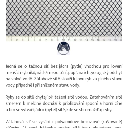
Jedná se o tažnou síť bez jádra (pytle) vhodnou pro lovení
menších rybníků, nádrží nebo tůní, popř. na ichtyologický odchyt
na volné vodě. Zátahové sítě slouží k lovu ryb za plného stavu
vody, případně i při sníženém stavu vody.
Ryby se do sítě chytají při tažení sítě vodou. Zatahováním sítě
směrem k mělčině dochází k přibližování spodní a horní žíně
a tím se vytváří jádro (pytel) sítě, kde se shromažďují ryby.
Zátahová síť se vyrábí z polyamidové bezuzlové (rašlované)