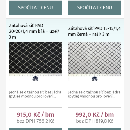
SPOČÍTAT CENU
SPOČÍTAT CENU
Zátahová síť PAD
Zátahová síť PAD 15×15/1,4
20×20/1,4 mm bílá – uzel/
mm černá – rašl/ 3 m
3 m
Jedná se o tažnou síť bez jádra
Jedná se o tažnou síť bez jádra
(pytle) vhodnou pro lovení...
(pytle) vhodnou pro lovení...
915,0 Kč / bm
992,0 Kč / bm
bez DPH 756,2 Kč
bez DPH 819,8 Kč