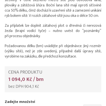
síťoviny. V ceně běžného metru sítě jsou obvodová lana,
plováky a zátěžová šňůra. Boční lana sítě mají oproti síťovině
cca 50% délku, čímž dochází k uzavření sítě a zamezení unikání
ryb bokem sítě. V rozích zátahové sítě jsou oka o délce 50 cm.
Za příplatek lze doplnit zátahový plot o dřevěná či nerezová
žezla (krajní vodící tyče) – nutno uvést do “poznámky“
při procesu objednávky.
Požadovanou délku (bm) uvádějte při objednávce. Jiný rozměr
(výšku sítě), než je zde uvedený, případně další úpravy sítě,
vyrobíme na zakázku, dle předchozí konzultace.
CENA PRODUKTU
1 094,0 Kč / bm
bez DPH 904,1 Kč
Zadejte množství