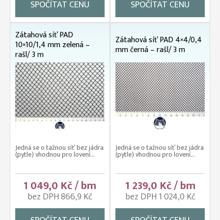
SPOČÍTAT CENU
SPOČÍTAT CENU
Zátahová síť PAD
Zátahová síť PAD 4×4/0,4
10×10/1,4 mm zelená –
mm černá – rašl/ 3 m
rašl/ 3 m
Jedná se o tažnou síť bez jádra
Jedná se o tažnou síť bez jádra
(pytle) vhodnou pro lovení...
(pytle) vhodnou pro lovení...
1 049,0 Kč / bm
1 239,0 Kč / bm
bez DPH 866,9 Kč
bez DPH 1 024,0 Kč