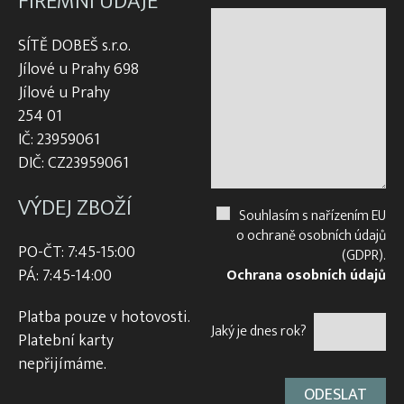
FIREMNÍ ÚDAJE
SÍTĚ DOBEŠ s.r.o.
Jílové u Prahy 698
Jílové u Prahy
254 01
IČ: 23959061
DIČ: CZ23959061
VÝDEJ ZBOŽÍ
Souhlasím s nařízením EU
o ochraně osobních údajů
PO-ČT: 7:45-15:00
(GDPR).
PÁ: 7:45-14:00
Ochrana osobních údajů
Platba pouze v hotovosti.
Jaký je dnes rok?
Platební karty
nepřijímáme.