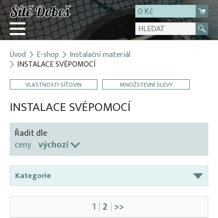
0 Kč
Úvod
E-shop
Instalační materiál
Přihlásit
INSTALACE SVÉPOMOCÍ
Registrace
VLASTNOSTI SÍŤOVIN
MNOŽSTEVNÍ SLEVY
E-shop
INSTALACE SVÉPOMOCÍ
O firmě
Kontakt
Řadit dle
ceny
výchozí
Kategorie
Gumolana (pružná lana)
1
2
>>
INSTALACE SVÉPOMOCÍ