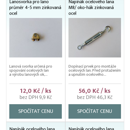
Lanosvorka pro lano
Napínák ocelového lana
průměr 4-5 mm zinkovaná
M8/ oko-hák zinkovaná
ocel
ocel
Lanová svorka určená pro
Dopínací prvek pro montáže
spojování ocelových lan
ocelových lan. Před protažením
a výrobu lanových ok,...
a upnutím ocelového...
12,0 Kč / ks
56,0 Kč / ks
bez DPH 9,9 Kč
bez DPH 46,3 Kč
SPOČÍTAT CENU
SPOČÍTAT CENU
Napínák ocelového lana
Napínák ocelového lana