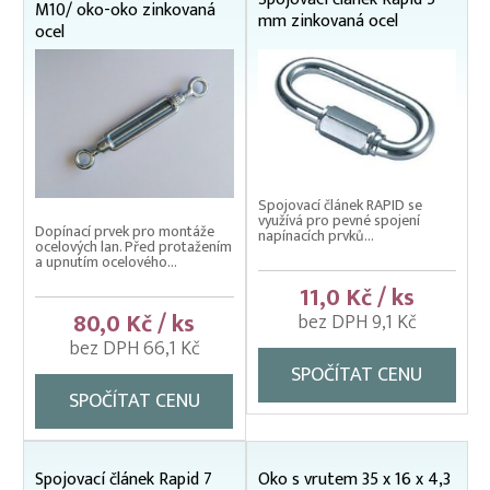
M10/ oko-oko zinkovaná
mm zinkovaná ocel
ocel
Spojovací článek RAPID se
využívá pro pevné spojení
Dopínací prvek pro montáže
napínacích prvků...
ocelových lan. Před protažením
a upnutím ocelového...
11,0 Kč / ks
80,0 Kč / ks
bez DPH 9,1 Kč
bez DPH 66,1 Kč
SPOČÍTAT CENU
SPOČÍTAT CENU
Spojovací článek Rapid 7
Oko s vrutem 35 x 16 x 4,3