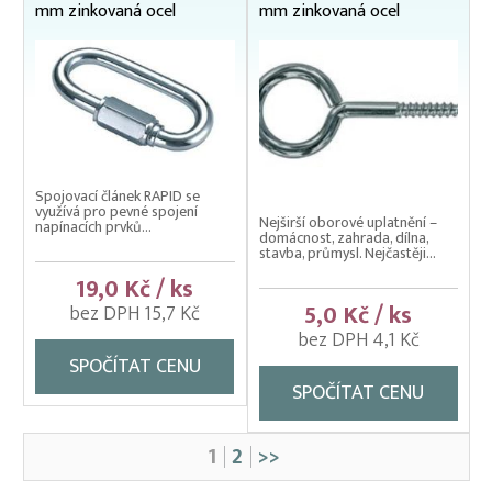
mm zinkovaná ocel
mm zinkovaná ocel
Spojovací článek RAPID se
využívá pro pevné spojení
Nejširší oborové uplatnění –
napínacích prvků...
domácnost, zahrada, dílna,
stavba, průmysl. Nejčastěji...
19,0 Kč / ks
5,0 Kč / ks
bez DPH 15,7 Kč
bez DPH 4,1 Kč
SPOČÍTAT CENU
SPOČÍTAT CENU
1
2
>>