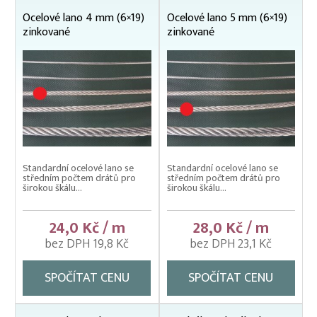
Stahovací pásky (montážní)
Ocelové lano 4 mm (6×19)
Ocelové lano 5 mm (6×19)
zinkované
zinkované
Šroub kombinovaný (kombi šroub)
Šrouby s okem, trubkové závěsy
Úhelníky
Zálisy hliníkové, očnice
Závěs / třmen na traverzu
Standardní ocelové lano se
Standardní ocelové lano se
středním počtem drátů pro
středním počtem drátů pro
širokou škálu...
širokou škálu...
24,0 Kč / m
28,0 Kč / m
bez DPH 19,8 Kč
bez DPH 23,1 Kč
SPOČÍTAT CENU
SPOČÍTAT CENU