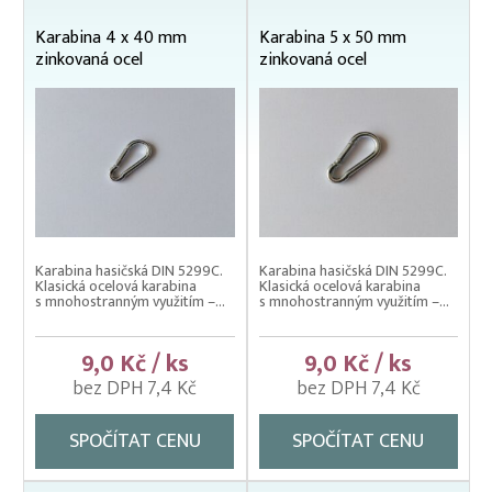
Karabiny, spojovací články
Karabina 4 x 40 mm
Karabina 5 x 50 mm
Lanosvorky (svorky lanové)
zinkovaná ocel
zinkovaná ocel
Matice závěsné (litá oka)
Montážní háčky, S-háky
Montážní oka
Napínáky ocelových lan
NEREZOVÝ INSTALAČNÍ MATERIÁL
Karabina hasičská DIN 5299C.
Karabina hasičská DIN 5299C.
Ocelová lana
Klasická ocelová karabina
Klasická ocelová karabina
s mnohostranným využitím –...
s mnohostranným využitím –...
Podpěrné sloupy – držení v zemi
9,0 Kč / ks
9,0 Kč / ks
Podpěrné sloupy – zakončení
bez DPH 7,4 Kč
bez DPH 7,4 Kč
Provazy a lana
SPOČÍTAT CENU
SPOČÍTAT CENU
Sponkovací kleště, spony
Spony trubkové, objímky