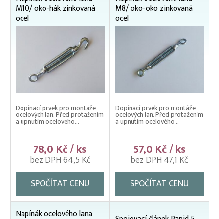
M10/ oko-hák zinkovaná
M8/ oko-oko zinkovaná
ocel
ocel
Dopínací prvek pro montáže
Dopínací prvek pro montáže
ocelových lan. Před protažením
ocelových lan. Před protažením
a upnutím ocelového...
a upnutím ocelového...
78,0 Kč / ks
57,0 Kč / ks
bez DPH 64,5 Kč
bez DPH 47,1 Kč
SPOČÍTAT CENU
SPOČÍTAT CENU
Napínák ocelového lana
Spojovací článek Rapid 5