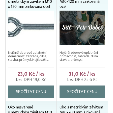
s metrickým závitem M10
M10x120 mm zinkovaná
x 120 mm zinkovaná ocel
ocel
Nejširší oborové uplatnění –
Nejširší oborové uplatnění –
domácnost, zahrada, dílna,
domácnost, zahrada, dílna,
stavba, průmysl. Nejčastěji...
stavba, průmysl.
23,0 Kč / ks
31,0 Kč / ks
bez DPH 19,0 Kč
bez DPH 25,6 Kč
SPOČÍTAT CENU
SPOČÍTAT CENU
Oko nesvařené
Oko s metrickým závitem
s metrickým závitem M10
M10x200 mm zinkovaná