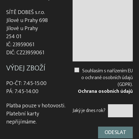
SÍTĚ DOBEŠ s.r.o.
Jílové u Prahy 698
Jílové u Prahy
254 01
IČ: 23959061
DIČ: CZ23959061
VÝDEJ ZBOŽÍ
Souhlasím s nařízením EU
o ochraně osobních údajů
PO-ČT: 7:45-15:00
(GDPR).
PÁ: 7:45-14:00
Ochrana osobních údajů
Platba pouze v hotovosti.
Jaký je dnes rok?
Platební karty
nepřijímáme.