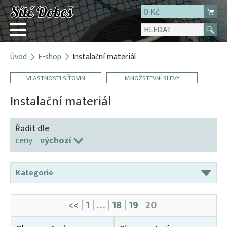
0 Kč
Úvod
E-shop
Instalační materiál
Přihlásit
VLASTNOSTI SÍŤOVIN
MNOŽSTEVNÍ SLEVY
Registrace
E-shop
Instalační materiál
O firmě
Řadit dle
Kontakt
ceny
výchozí
Kategorie
Gumolana (pružná lana)
<<
1
…
18
19
20
INSTALACE SVÉPOMOCÍ
Karabiny, spojovací články