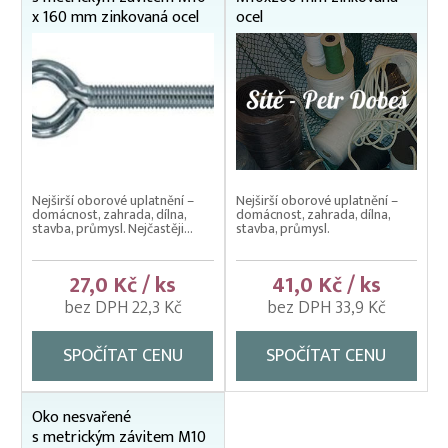
x 160 mm zinkovaná ocel
ocel
Nejširší oborové uplatnění –
Nejširší oborové uplatnění –
domácnost, zahrada, dílna,
domácnost, zahrada, dílna,
stavba, průmysl. Nejčastěji...
stavba, průmysl.
27,0 Kč / ks
41,0 Kč / ks
bez DPH 22,3 Kč
bez DPH 33,9 Kč
SPOČÍTAT CENU
SPOČÍTAT CENU
Oko nesvařené
s metrickým závitem M10