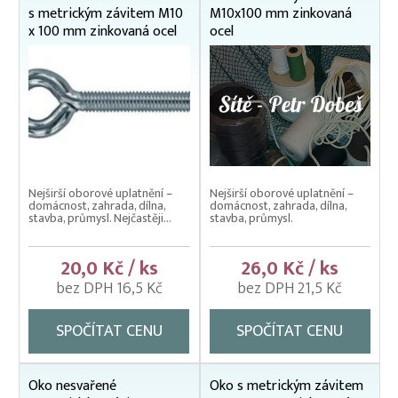
Stahovací pásky (montážní)
s metrickým závitem M10
M10x100 mm zinkovaná
x 100 mm zinkovaná ocel
ocel
Šroub kombinovaný (kombi šroub)
Šrouby s okem, trubkové závěsy
Úhelníky
Zálisy hliníkové, očnice
Závěs / třmen na traverzu
Nejširší oborové uplatnění –
Nejširší oborové uplatnění –
domácnost, zahrada, dílna,
domácnost, zahrada, dílna,
stavba, průmysl. Nejčastěji...
stavba, průmysl.
20,0 Kč / ks
26,0 Kč / ks
bez DPH 16,5 Kč
bez DPH 21,5 Kč
SPOČÍTAT CENU
SPOČÍTAT CENU
Oko nesvařené
Oko s metrickým závitem