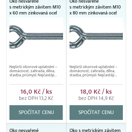
Oko nesvařené
Oko nesvařené
s metrickým závitem M10
s metrickým závitem M10
Lanosvorky (svorky lanové)
x 60 mm zinkovaná ocel
x 80 mm zinkovaná ocel
Matice závěsné (litá oka)
Montážní háčky, S-háky
Montážní oka
Napínáky ocelových lan
NEREZOVÝ INSTALAČNÍ MATERIÁL
Nejširší oborové uplatnění –
Nejširší oborové uplatnění –
Ocelová lana
domácnost, zahrada, dílna,
domácnost, zahrada, dílna,
stavba, průmysl. Nejčastěji...
stavba, průmysl. Nejčastěji...
Podpěrné sloupy – držení v zemi
16,0 Kč / ks
18,0 Kč / ks
Podpěrné sloupy – zakončení
bez DPH 13,2 Kč
bez DPH 14,9 Kč
Provazy a lana
SPOČÍTAT CENU
SPOČÍTAT CENU
Sponkovací kleště, spony
Spony trubkové, objímky
Oko nesvařené
Oko s metrickým závitem