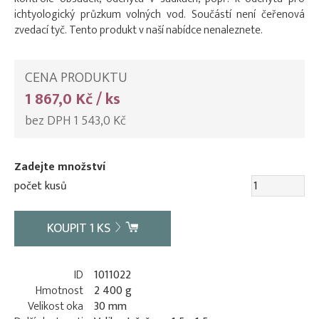
ichtyologický průzkum volných vod. Součástí není čeřenová
zvedací tyč. Tento produkt v naší nabídce nenaleznete.
CENA PRODUKTU
1 867,0 Kč / ks
bez DPH 1 543,0 Kč
Zadejte množství
počet kusů
KOUPIT
1
KS
ID
1011022
Hmotnost
2 400 g
Velikost oka
30 mm