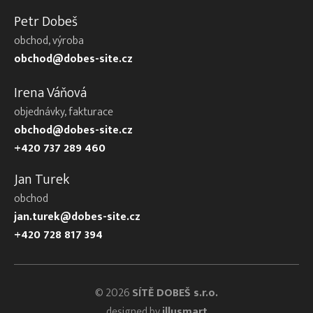
Petr Dobeš
obchod, výroba
obchod@dobes-site.cz
Irena Váňová
objednávky, fakturace
obchod@dobes-site.cz
+420 737 289 460
Jan Turek
obchod
jan.turek@dobes-site.cz
+420 728 817 394
© 2026
SÍTĚ DOBEŠ s.r.o.
designed by
illusmart