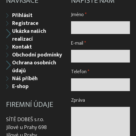
NAVIGACE
NAPIŠTE NÁM
Jméno
*
Přihlásit
Registrace
Ukázka našich
realizací
E-mail
*
Kontakt
Obchodní podmínky
Ochrana osobních
údajů
Telefon
*
Náš příběh
E-shop
Zpráva
FIREMNÍ ÚDAJE
SÍTĚ DOBEŠ s.r.o.
Jílové u Prahy 698
Jílové u Prahy