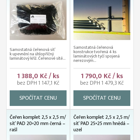
Samostatná čeřenová
Samostatná čeřenová síť
konstrukce tvořená 4 ks
k upevnění na úhlopříčný
laminátových tyčí spojená
laminátový kříž. Čeřenové sítě...
nerezovým...
1 388,0 Kč / ks
1 790,0 Kč / ks
bez DPH 1 147,1 Kč
bez DPH 1 479,3 Kč
SPOČÍTAT CENU
SPOČÍTAT CENU
Čeřen komplet 2,5 x 2,5 m/
Čeřen komplet 2,5 x 2,5 m/
síť PAD 20×20 mm černá –
síť PAD 25×25 mm hnědá –
rašl
uzel