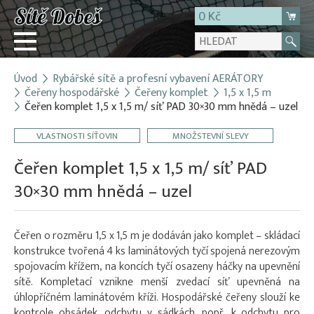
0 Kč
Úvod
Rybářské sítě a profesní vybavení AERÁTORY
Přihlásit
Čeřeny hospodářské
Čeřeny komplet
1,5 x 1,5 m
Čeřen komplet 1,5 x 1,5 m/ síť PAD 30×30 mm hnědá – uzel
Registrace
E-shop
VLASTNOSTI SÍŤOVIN
MNOŽSTEVNÍ SLEVY
O firmě
Čeřen komplet 1,5 x 1,5 m/ síť PAD
Kontakt
30×30 mm hnědá – uzel
Čeřen o rozměru 1,5 x 1,5 m je dodáván jako komplet – skládací
konstrukce tvořená 4 ks laminátových tyčí spojená nerezovým
spojovacím křížem, na koncích tyčí osazeny háčky na upevnění
sítě. Kompletací vznikne menší zvedací síť upevněná na
úhlopříčném laminátovém kříži. Hospodářské čeřeny slouží ke
kontrole obsádek, odchytu v sádkách, popř. k odchytu pro