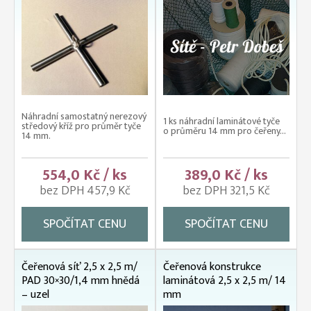
Náhradní samostatný nerezový
1 ks náhradní laminátové tyče
středový kříž pro průměr tyče
o průměru 14 mm pro čeřeny...
14 mm.
554,0 Kč / ks
389,0 Kč / ks
bez DPH 457,9 Kč
bez DPH 321,5 Kč
SPOČÍTAT CENU
SPOČÍTAT CENU
Čeřenová síť 2,5 x 2,5 m/
Čeřenová konstrukce
PAD 30×30/1,4 mm hnědá
laminátová 2,5 x 2,5 m/ 14
– uzel
mm