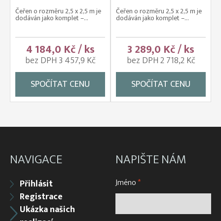
Čeřen o rozměru 2,5 x 2,5 m je
Čeřen o rozměru 2,5 x 2,5 m je
dodáván jako komplet –...
dodáván jako komplet –...
4 184,0 Kč / ks
3 289,0 Kč / ks
bez DPH 3 457,9 Kč
bez DPH 2 718,2 Kč
SPOČÍTAT CENU
SPOČÍTAT CENU
NAVIGACE
NAPIŠTE NÁM
Jméno
*
Přihlásit
Registrace
Ukázka našich