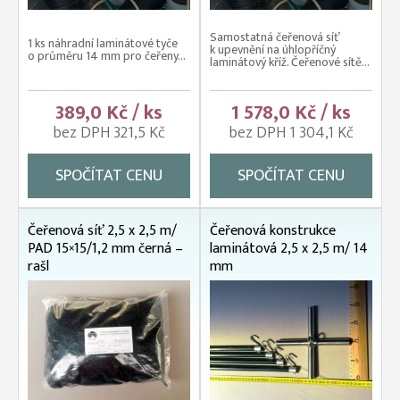
Samostatná čeřenová síť
1 ks náhradní laminátové tyče
k upevnění na úhlopříčný
o průměru 14 mm pro čeřeny...
laminátový kříž. Čeřenové sítě...
389,0 Kč / ks
1 578,0 Kč / ks
bez DPH 321,5 Kč
bez DPH 1 304,1 Kč
SPOČÍTAT CENU
SPOČÍTAT CENU
Čeřenová síť 2,5 x 2,5 m/
Čeřenová konstrukce
PAD 15×15/1,2 mm černá –
laminátová 2,5 x 2,5 m/ 14
rašl
mm