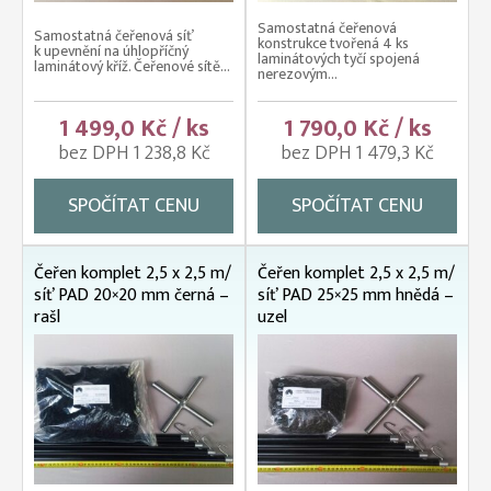
Samostatná čeřenová
Samostatná čeřenová síť
konstrukce tvořená 4 ks
k upevnění na úhlopříčný
laminátových tyčí spojená
laminátový kříž. Čeřenové sítě...
nerezovým...
1 499,0 Kč / ks
1 790,0 Kč / ks
bez DPH 1 238,8 Kč
bez DPH 1 479,3 Kč
SPOČÍTAT CENU
SPOČÍTAT CENU
Čeřen komplet 2,5 x 2,5 m/
Čeřen komplet 2,5 x 2,5 m/
síť PAD 20×20 mm černá –
síť PAD 25×25 mm hnědá –
rašl
uzel