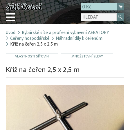
0 Kč
Úvod
Rybářské sítě a profesní vybavení AERÁTORY
Přihlásit
Čeřeny hospodářské
Náhradní díly k čeřenům
Kříž na čeřen 2,5 x 2,5 m
Registrace
E-shop
VLASTNOSTI SÍŤOVIN
MNOŽSTEVNÍ SLEVY
O firmě
Kříž na čeřen 2,5 x 2,5 m
Kontakt