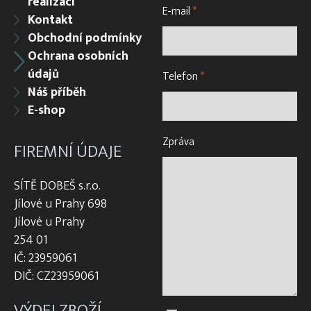
realizací
E-mail
*
Kontakt
Obchodní podmínky
Ochrana osobních
údajů
Telefon
*
Náš příběh
E-shop
Zpráva
FIREMNÍ ÚDAJE
SÍTĚ DOBEŠ s.r.o.
Jílové u Prahy 698
Jílové u Prahy
254 01
IČ: 23959061
DIČ: CZ23959061
VÝDEJ ZBOŽÍ