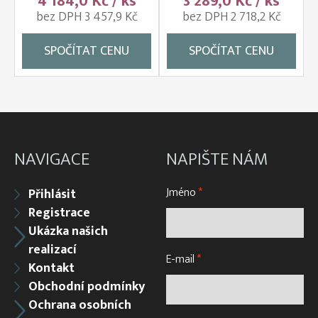
4 184,0 Kč / ks
3 289,0 Kč / ks
bez DPH 3 457,9 Kč
bez DPH 2 718,2 Kč
SPOČÍTAT CENU
SPOČÍTAT CENU
NAVIGACE
NAPIŠTE NÁM
Jméno
*
Přihlásit
Registrace
Ukázka našich
realizací
E-mail
*
Kontakt
Obchodní podmínky
Ochrana osobních