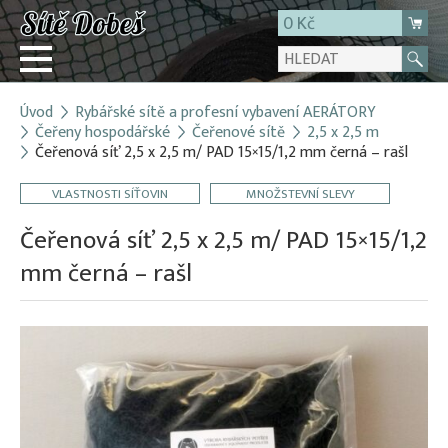
0 Kč
Úvod
Rybářské sítě a profesní vybavení AERÁTORY
Přihlásit
Čeřeny hospodářské
Čeřenové sítě
2,5 x 2,5 m
Čeřenová síť 2,5 x 2,5 m/ PAD 15×15/1,2 mm černá – rašl
Registrace
E-shop
VLASTNOSTI SÍŤOVIN
MNOŽSTEVNÍ SLEVY
O firmě
Čeřenová síť 2,5 x 2,5 m/ PAD 15×15/1,2
Kontakt
mm černá – rašl