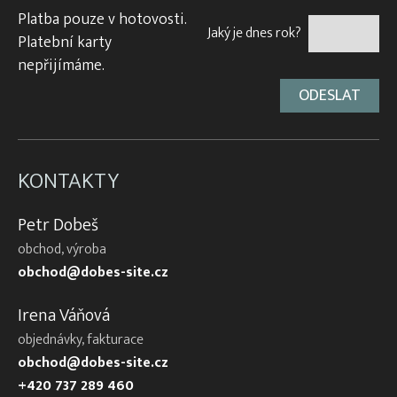
Platba pouze v hotovosti.
Jaký je dnes rok?
Platební karty
nepřijímáme.
KONTAKTY
Petr Dobeš
obchod, výroba
obchod@dobes-site.cz
Irena Váňová
objednávky, fakturace
obchod@dobes-site.cz
+420 737 289 460