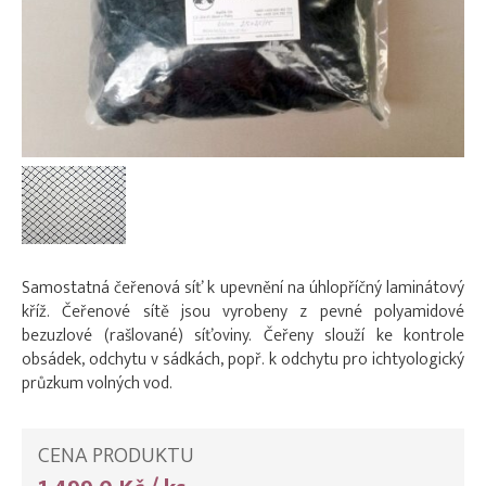
Samostatná čeřenová síť k upevnění na úhlopříčný laminátový
kříž. Čeřenové sítě jsou vyrobeny z pevné polyamidové
bezuzlové (rašlované) síťoviny. Čeřeny slouží ke kontrole
obsádek, odchytu v sádkách, popř. k odchytu pro ichtyologický
průzkum volných vod.
CENA PRODUKTU