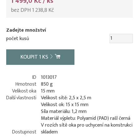
1 499,0 Kč / ks
bez DPH 1 238,8 Kč
Zadejte množství
počet kusů
KOUPIT
1
KS
ID
1013017
Hmotnost
850 g
Velikost oka
15 mm
Další vlastnosti
Velikost sítě: 2,5 x 2,5 m
Velikost ok: 15 x 15 mm
Síla materiálu: 1,2 mm
Materiál výpletu: Polyamid (PAD) rašl černá
V rozích sítě oka pro uchycení na konstrukci
Dostupnost
skladem