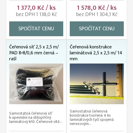
1 377,0 Kč / ks
1 578,0 Kč / ks
bez DPH 1 138,0 Kč
bez DPH 1 304,1 Kč
SPOČÍTAT CENU
SPOČÍTAT CENU
Čeřenová síť 2,5 x 2,5 m/
Čeřenová konstrukce
PAD 8×8/0,6 mm černá –
laminátová 2,5 x 2,5 m/ 14
rašl
mm
Samostatná čeřenová
Samostatná čeřenová síť
konstrukce tvořená 4 ks
k upevnění na úhlopříčný
laminátových tyčí spojená
laminátový kříž. Čeřenové sítě...
nerezovým...