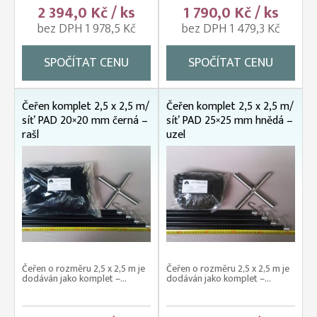
2 394,0 Kč / ks
1 790,0 Kč / ks
bez DPH 1 978,5 Kč
bez DPH 1 479,3 Kč
SPOČÍTAT CENU
SPOČÍTAT CENU
Čeřen komplet 2,5 x 2,5 m/
Čeřen komplet 2,5 x 2,5 m/
síť PAD 20×20 mm černá –
síť PAD 25×25 mm hnědá –
rašl
uzel
Čeřen o rozměru 2,5 x 2,5 m je
Čeřen o rozměru 2,5 x 2,5 m je
dodáván jako komplet –...
dodáván jako komplet –...