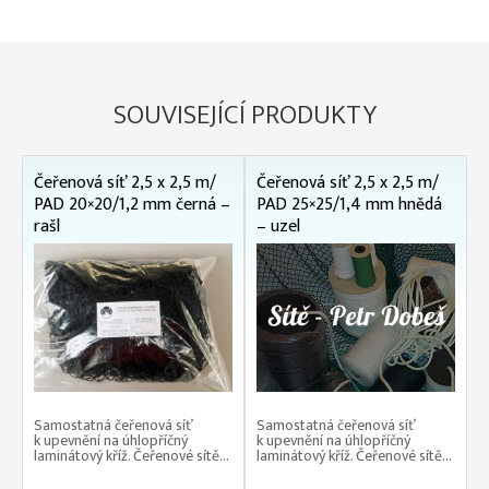
SOUVISEJÍCÍ PRODUKTY
Čeřenová síť 2,5 x 2,5 m/
Čeřenová síť 2,5 x 2,5 m/
PAD 20×20/1,2 mm černá –
PAD 25×25/1,4 mm hnědá
rašl
– uzel
Samostatná čeřenová síť
Samostatná čeřenová síť
k upevnění na úhlopříčný
k upevnění na úhlopříčný
laminátový kříž. Čeřenové sítě...
laminátový kříž. Čeřenové sítě...