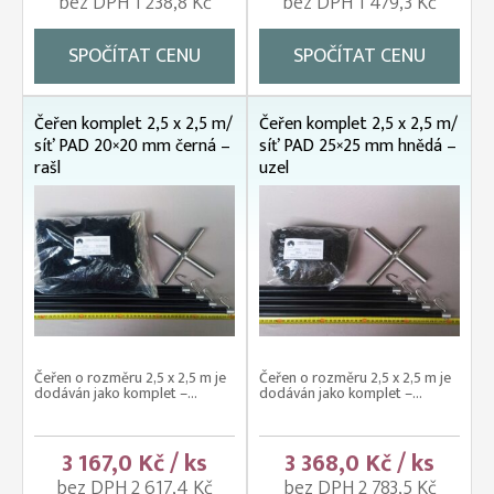
bez DPH 1 238,8 Kč
bez DPH 1 479,3 Kč
SPOČÍTAT CENU
SPOČÍTAT CENU
Čeřen komplet 2,5 x 2,5 m/
Čeřen komplet 2,5 x 2,5 m/
síť PAD 20×20 mm černá –
síť PAD 25×25 mm hnědá –
rašl
uzel
Čeřen o rozměru 2,5 x 2,5 m je
Čeřen o rozměru 2,5 x 2,5 m je
dodáván jako komplet –...
dodáván jako komplet –...
3 167,0 Kč / ks
3 368,0 Kč / ks
bez DPH 2 617,4 Kč
bez DPH 2 783,5 Kč