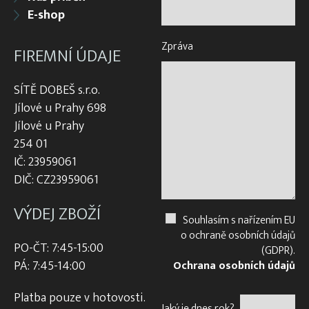
E-shop
Zpráva
FIREMNÍ ÚDAJE
SÍTĚ DOBEŠ s.r.o.
Jílové u Prahy 698
Jílové u Prahy
254 01
IČ: 23959061
DIČ: CZ23959061
VÝDEJ ZBOŽÍ
Souhlasím s nařízením EU
o ochraně osobních údajů
PO-ČT: 7:45-15:00
(GDPR).
PÁ: 7:45-14:00
Ochrana osobních údajů
Platba pouze v hotovosti.
Jaký je dnes rok?