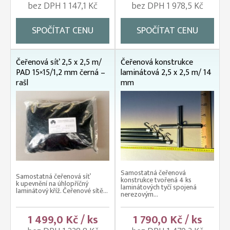
bez DPH 1 147,1 Kč
bez DPH 1 978,5 Kč
SPOČÍTAT CENU
SPOČÍTAT CENU
Čeřenová síť 2,5 x 2,5 m/
Čeřenová konstrukce
PAD 15×15/1,2 mm černá –
laminátová 2,5 x 2,5 m/ 14
rašl
mm
Samostatná čeřenová
Samostatná čeřenová síť
konstrukce tvořená 4 ks
k upevnění na úhlopříčný
laminátových tyčí spojená
laminátový kříž. Čeřenové sítě...
nerezovým...
1 499,0 Kč / ks
1 790,0 Kč / ks