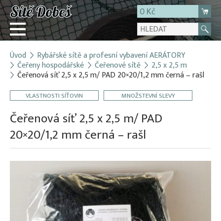
0 Kč
Úvod
Rybářské sítě a profesní vybavení AERÁTORY
Přihlásit
Čeřeny hospodářské
Čeřenové sítě
2,5 x 2,5 m
Čeřenová síť 2,5 x 2,5 m/ PAD 20×20/1,2 mm černá – rašl
Registrace
E-shop
VLASTNOSTI SÍŤOVIN
MNOŽSTEVNÍ SLEVY
O firmě
Čeřenová síť 2,5 x 2,5 m/ PAD
Kontakt
20×20/1,2 mm černá – rašl