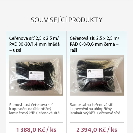
SOUVISEJÍCÍ PRODUKTY
Čeřenová síť 2,5 x 2,5 m/
Čeřenová síť 2,5 x 2,5 m/
PAD 30×30/1,4 mm hnědá
PAD 8×8/0,6 mm černá –
– uzel
rašl
Samostatná čeřenová síť
Samostatná čeřenová síť
k upevnění na úhlopříčný
k upevnění na úhlopříčný
laminátový kříž. Čeřenové sítě...
laminátový kříž. Čeřenové sítě...
1 388,0 Kč / ks
2 394,0 Kč / ks