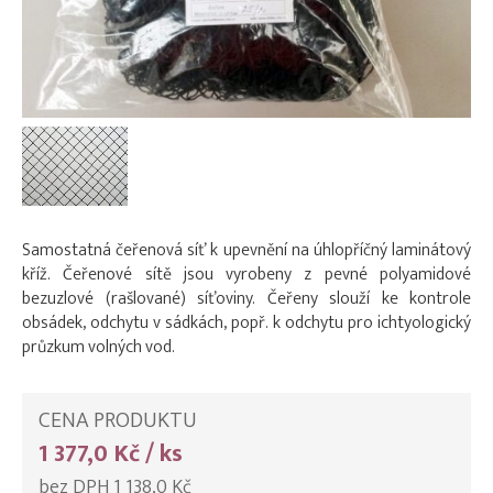
Samostatná čeřenová síť k upevnění na úhlopříčný laminátový
kříž. Čeřenové sítě jsou vyrobeny z pevné polyamidové
bezuzlové (rašlované) síťoviny. Čeřeny slouží ke kontrole
obsádek, odchytu v sádkách, popř. k odchytu pro ichtyologický
průzkum volných vod.
CENA PRODUKTU
1 377,0 Kč / ks
bez DPH 1 138,0 Kč