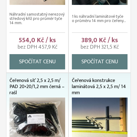
Náhradní samostatný nerezový
1 ks náhradní laminátové tyče
středový kříž pro průměr tyče
o průměru 14 mm pro čeřeny...
14 mm.
554,0 Kč / ks
389,0 Kč / ks
bez DPH 457,9 Kč
bez DPH 321,5 Kč
SPOČÍTAT CENU
SPOČÍTAT CENU
Čeřenová síť 2,5 x 2,5 m/
Čeřenová konstrukce
PAD 20×20/1,2 mm černá –
laminátová 2,5 x 2,5 m/ 14
rašl
mm