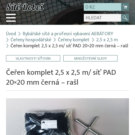
0 Kč
Úvod
Rybářské sítě a profesní vybavení AERÁTORY
Přihlásit
Čeřeny hospodářské
Čeřeny komplet
2,5 x 2,5 m
Čeřen komplet 2,5 x 2,5 m/ síť PAD 20×20 mm černá – rašl
Registrace
E-shop
VLASTNOSTI SÍŤOVIN
MNOŽSTEVNÍ SLEVY
O firmě
Čeřen komplet 2,5 x 2,5 m/ síť PAD
Kontakt
20×20 mm černá – rašl