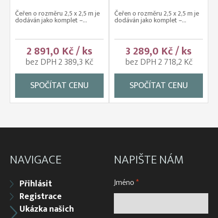
Čeřen o rozměru 2,5 x 2,5 m je
Čeřen o rozměru 2,5 x 2,5 m je
dodáván jako komplet –...
dodáván jako komplet –...
2 891,0 Kč / ks
3 289,0 Kč / ks
bez DPH 2 389,3 Kč
bez DPH 2 718,2 Kč
SPOČÍTAT CENU
SPOČÍTAT CENU
NAVIGACE
NAPIŠTE NÁM
Jméno
*
Přihlásit
Registrace
Ukázka našich