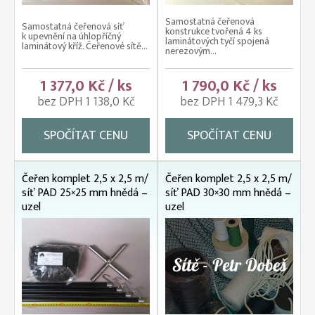
Samostatná čeřenová
Samostatná čeřenová síť
konstrukce tvořená 4 ks
k upevnění na úhlopříčný
laminátových tyčí spojená
laminátový kříž. Čeřenové sítě...
nerezovým...
1 377,0 Kč / ks
1 790,0 Kč / ks
bez DPH 1 138,0 Kč
bez DPH 1 479,3 Kč
SPOČÍTAT CENU
SPOČÍTAT CENU
Čeřen komplet 2,5 x 2,5 m/
Čeřen komplet 2,5 x 2,5 m/
síť PAD 25×25 mm hnědá –
síť PAD 30×30 mm hnědá –
uzel
uzel