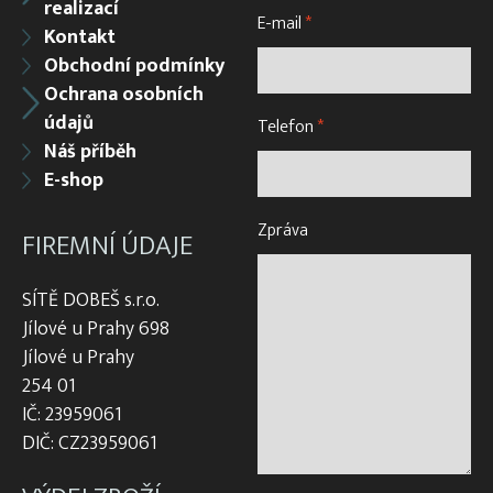
realizací
E-mail
*
Kontakt
Obchodní podmínky
Ochrana osobních
údajů
Telefon
*
Náš příběh
E-shop
Zpráva
FIREMNÍ ÚDAJE
SÍTĚ DOBEŠ s.r.o.
Jílové u Prahy 698
Jílové u Prahy
254 01
IČ: 23959061
DIČ: CZ23959061