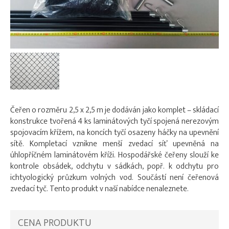
Čeřen o rozměru 2,5 x 2,5 m je dodáván jako komplet – skládací
konstrukce tvořená 4 ks laminátových tyčí spojená nerezovým
spojovacím křížem, na koncích tyčí osazeny háčky na upevnění
sítě. Kompletací vznikne menší zvedací síť upevněná na
úhlopříčném laminátovém kříži. Hospodářské čeřeny slouží ke
kontrole obsádek, odchytu v sádkách, popř. k odchytu pro
ichtyologický průzkum volných vod. Součástí není čeřenová
zvedací tyč. Tento produkt v naší nabídce nenaleznete.
CENA PRODUKTU