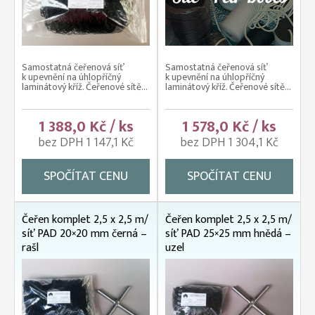
Samostatná čeřenová síť
Samostatná čeřenová síť
k upevnění na úhlopříčný
k upevnění na úhlopříčný
laminátový kříž. Čeřenové sítě...
laminátový kříž. Čeřenové sítě...
1 388,0 Kč / ks
1 578,0 Kč / ks
bez DPH 1 147,1 Kč
bez DPH 1 304,1 Kč
SPOČÍTAT CENU
SPOČÍTAT CENU
Čeřen komplet 2,5 x 2,5 m/
Čeřen komplet 2,5 x 2,5 m/
síť PAD 20×20 mm černá –
síť PAD 25×25 mm hnědá –
rašl
uzel