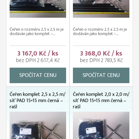
Čeřen o rozměru 2,5 x 2,5 m je
Čeřen o rozměru 2,5 x 2,5 m je
dodáván jako komplet –...
dodáván jako komplet –...
3 167,0 Kč / ks
3 368,0 Kč / ks
bez DPH 2 617,4 Kč
bez DPH 2 783,5 Kč
SPOČÍTAT CENU
SPOČÍTAT CENU
Čeřen komplet 2,5 x 2,5 m/
Čeřen komplet 2,0 x 2,0 m/
síť PAD 15×15 mm černá –
síť PAD 15×15 mm černá –
rašl
rašl