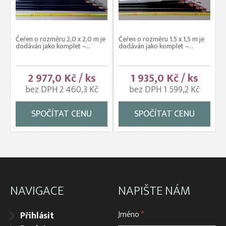
Čeřen o rozměru 2,0 x 2,0 m je
Čeřen o rozměru 1,5 x 1,5 m je
dodáván jako komplet –...
dodáván jako komplet –...
2 977,0 Kč / ks
1 935,0 Kč / ks
bez DPH 2 460,3 Kč
bez DPH 1 599,2 Kč
SPOČÍTAT CENU
SPOČÍTAT CENU
NAVIGACE
NAPIŠTE NÁM
Jméno
*
Přihlásit