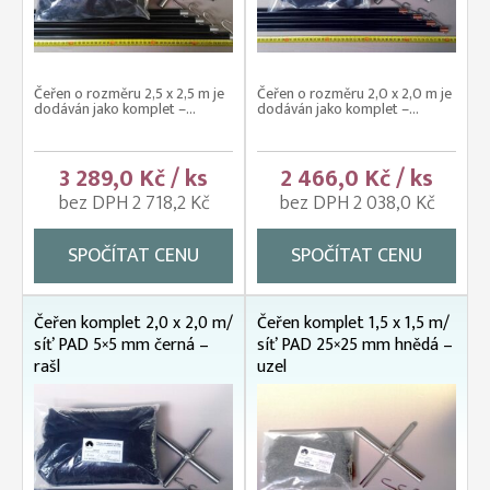
Čeřen o rozměru 2,5 x 2,5 m je
Čeřen o rozměru 2,0 x 2,0 m je
dodáván jako komplet –...
dodáván jako komplet –...
3 289,0 Kč / ks
2 466,0 Kč / ks
bez DPH 2 718,2 Kč
bez DPH 2 038,0 Kč
SPOČÍTAT CENU
SPOČÍTAT CENU
Čeřen komplet 2,0 x 2,0 m/
Čeřen komplet 1,5 x 1,5 m/
síť PAD 5×5 mm černá –
síť PAD 25×25 mm hnědá –
rašl
uzel