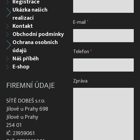
Registrace
Ukázka našich
realizací
E-mail
*
Kontakt
Obchodní podmínky
Ochrana osobních
údajů
Telefon
*
Náš příběh
E-shop
Zpráva
FIREMNÍ ÚDAJE
SÍTĚ DOBEŠ s.r.o.
Jílové u Prahy 698
Jílové u Prahy
254 01
IČ: 23959061