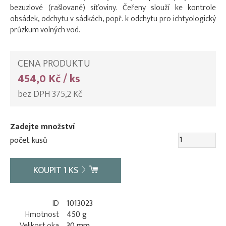
bezuzlové (rašlované) síťoviny. Čeřeny slouží ke kontrole
obsádek, odchytu v sádkách, popř. k odchytu pro ichtyologický
průzkum volných vod.
CENA PRODUKTU
454,0 Kč / ks
bez DPH 375,2 Kč
Zadejte množství
počet kusů
KOUPIT
1
KS
ID
1013023
Hmotnost
450 g
Velikost oka
30 mm