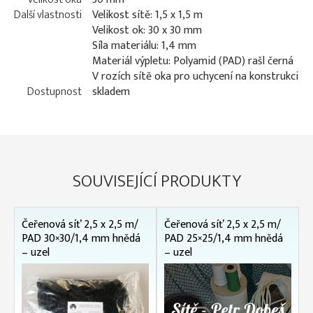
Další vlastnosti
Velikost sítě: 1,5 x 1,5 m
Velikost ok: 30 x 30 mm
Síla materiálu: 1,4 mm
Materiál výpletu: Polyamid (PAD) rašl černá
V rozích sítě oka pro uchycení na konstrukci
Dostupnost
skladem
SOUVISEJÍCÍ PRODUKTY
Čeřenová síť 2,5 x 2,5 m/
Čeřenová síť 2,5 x 2,5 m/
PAD 30×30/1,4 mm hnědá
PAD 25×25/1,4 mm hnědá
– uzel
– uzel