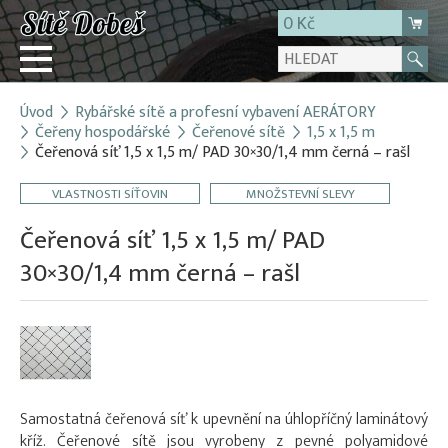
0 Kč
Úvod
Rybářské sítě a profesní vybavení AERÁTORY
Přihlásit
Čeřeny hospodářské
Čeřenové sítě
1,5 x 1,5 m
Čeřenová síť 1,5 x 1,5 m/ PAD 30×30/1,4 mm černá – rašl
Registrace
E-shop
VLASTNOSTI SÍŤOVIN
MNOŽSTEVNÍ SLEVY
O firmě
Čeřenová síť 1,5 x 1,5 m/ PAD
Kontakt
30×30/1,4 mm černá – rašl
Samostatná čeřenová síť k upevnění na úhlopříčný laminátový
kříž. Čeřenové sítě jsou vyrobeny z pevné polyamidové