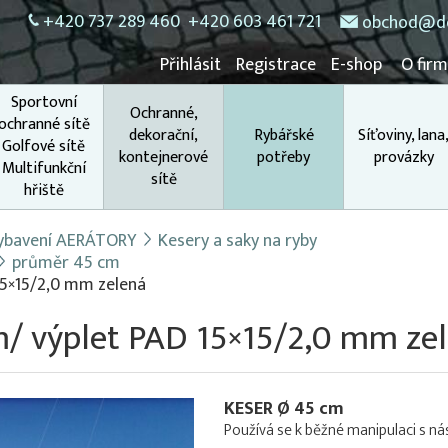
+420 737 289 460
+420 603 461 721
obchod@do
Přihlásit
Registrace
E-shop
O fir
Sportovní
Ochranné,
ochranné sítě
dekorační,
Rybářské
Síťoviny, lana
Golfové sítě
kontejnerové
potřeby
provázky
Multifunkční
sítě
hřiště
 vybavení AERÁTORY
Kesery a saky na ryby
průměr 45 cm
15×15/2,0 mm zelená
m/ výplet PAD 15×15/2,0 mm ze
KESER Ø 45 cm
Používá se k běžné manipulaci s ná