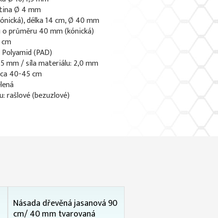
atina Ø 4 mm
(kónická), délka 14 cm, Ø 40 mm
du o průměru 40 mm (kónická)
1 cm
: Polyamid (PAD)
 15 mm / síla materiálu: 2,0 mm
: ca 40-45 cm
elená
u: rašlové (bezuzlové)
Násada dřevěná jasanová 90
cm/ 40 mm tvarovaná