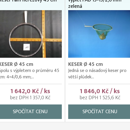
Keser rám nerezový 45 cm
výplet PAD 15×15/2,0 mm
zelená
KESER Ø 45 cm
KESER Ø 45 cm
Spolu s výpletem o průměru 45
Jedná se o násadový keser pro
cm: 4×4/0,6 mm;...
větší plůdek...
1 642,0 Kč / ks
1 846,0 Kč / ks
bez DPH 1 357,0 Kč
bez DPH 1 525,6 Kč
SPOČÍTAT CENU
SPOČÍTAT CENU