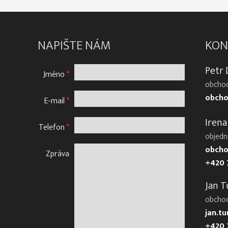
NAPIŠTE NÁM
KON
Petr
Jméno
*
obchod
obcho
E-mail
*
Irena
Telefon
*
objedn
obcho
Zpráva
+420 
Jan T
obcho
jan.t
+420 