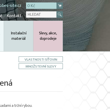
bes-site.cz
0 Kč
mě
Kontakt
,
Instalační
Slevy, akce,
materiál
doprodeje
VLASTNOSTI SÍŤOVIN
MNOŽSTEVNÍ SLEVY
lená
sadami a tržní rybou.