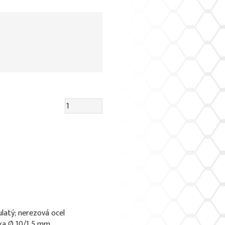
ulatý; nerezová ocel
ka Ø 10/1,5 mm