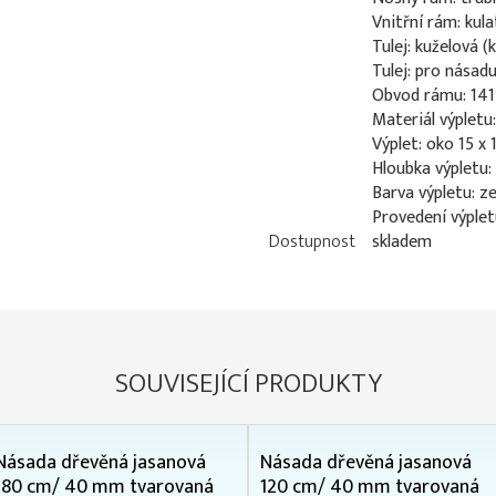
Vnitřní rám: kul
Tulej: kuželová 
Tulej: pro nása
Obvod rámu: 14
Materiál výpletu
Výplet: oko 15 x
Hloubka výpletu
Barva výpletu: z
Provedení výplet
Dostupnost
skladem
SOUVISEJÍCÍ PRODUKTY
Násada dřevěná jasanová
Násada dřevěná jasanová
180 cm/ 40 mm tvarovaná
120 cm/ 40 mm tvarovaná