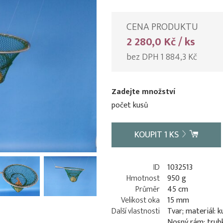
CENA PRODUKTU
2 280,0 Kč / ks
bez DPH 1 884,3 Kč
Zadejte množství
počet kusů
KOUPIT
1
KS
ID
1032513
Hmotnost
950 g
Průměr
45 cm
Velikost oka
15 mm
Další vlastnosti
Tvar; materiál: k
Nosný rám: trub