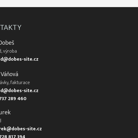
TAKTY
 Dobeš
, výroba
d@dobes-site.cz
 Váňová
ávky, fakturace
d@dobes-site.cz
737 289 460
urek
d
urek@dobes-site.cz
728 817 394