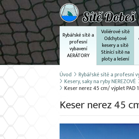
Voliérové sítě
Rybářské sítě a
Odchytové
profesní
kesery a sítě
vybavení
Stínící sítě na
AERÁTORY
ploty a lešení
Úvod
Rybářské sítě a profesní
Kesery, saky na ryby NEREZOVÉ
Keser nerez 45 cm/ výplet PAD 
Keser nerez 45 c