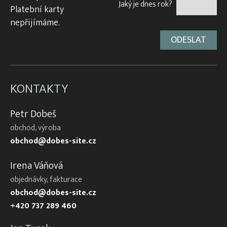
Jaký je dnes rok?
Platební karty
nepřijímáme.
KONTAKTY
Petr Dobeš
obchod, výroba
obchod@dobes-site.cz
Irena Váňová
objednávky, fakturace
obchod@dobes-site.cz
+420 737 289 460