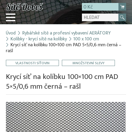
0 Kč
Úvod
Rybářské sítě a profesní vybavení AERÁTORY
Přihlásit
Kolíbky - krycí sítě na kolíbky
100 x 100 cm
Krycí síť na kolíbku 100×100 cm PAD 5×5/0,6 mm černá –
Registrace
rašl
E-shop
VLASTNOSTI SÍŤOVIN
MNOŽSTEVNÍ SLEVY
O firmě
Krycí síť na kolíbku 100×100 cm PAD
Kontakt
5×5/0,6 mm černá – rašl