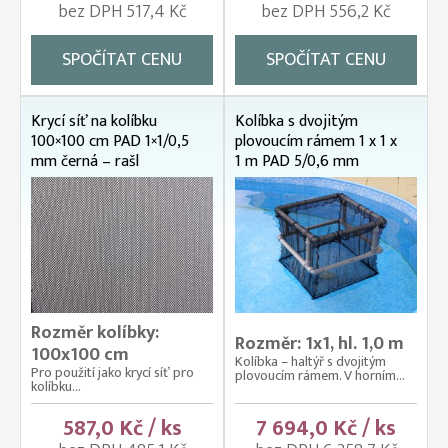
bez DPH 517,4 Kč
bez DPH 556,2 Kč
SPOČÍTAT CENU
SPOČÍTAT CENU
Krycí síť na kolíbku
Kolíbka s dvojitým
100×100 cm PAD 1×1/0,5
plovoucím rámem 1 x 1 x
mm černá – rašl
1 m PAD 5/0,6 mm
Rozměr kolíbky:
Rozměr: 1x1, hl. 1,0 m
100x100 cm
Kolíbka – haltýř s dvojitým
Pro použití jako krycí síť pro
plovoucím rámem. V horním...
kolíbku...
587,0 Kč / ks
7 694,0 Kč / ks