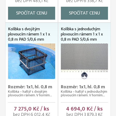
bez DPH 485,1 Kč
bez DPH 6 358,7 Kč
SPOČÍTAT CENU
SPOČÍTAT CENU
Kolíbka s dvojitým
Kolíbka s jednoduchým
plovoucím rámem 1 x 1 x
plovoucím rámem 1 x 1 x
0,8 m PAD 5/0,6 mm
0,8 m PAD 5/0,6 mm
Rozměr: 1x1, hl. 0,8 m
Rozměr: 1x1, hl. 0,8 m
Kolíbka – haltýř s dvojitým
Kolíbka – haltýř s jednoduchým
plovoucím rámem. V horním...
plovoucím rámem. V horním...
7 275,0 Kč / ks
4 694,0 Kč / ks
bez DPH 6 012,4 Kč
bez DPH 3 879,3 Kč