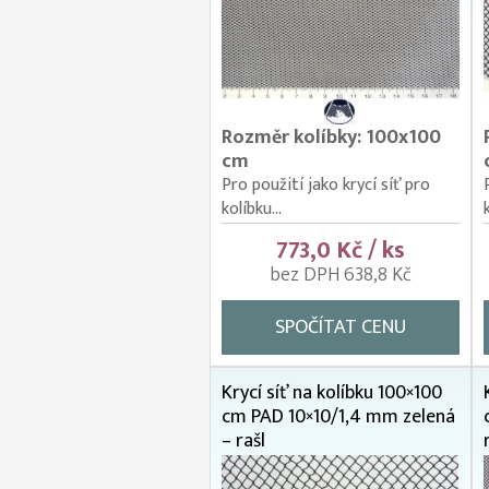
Rozměr kolíbky: 100x100
cm
Pro použití jako krycí síť pro
kolíbku...
773,0 Kč / ks
bez DPH 638,8 Kč
SPOČÍTAT CENU
Krycí síť na kolíbku 100×100
cm PAD 10×10/1,4 mm zelená
– rašl