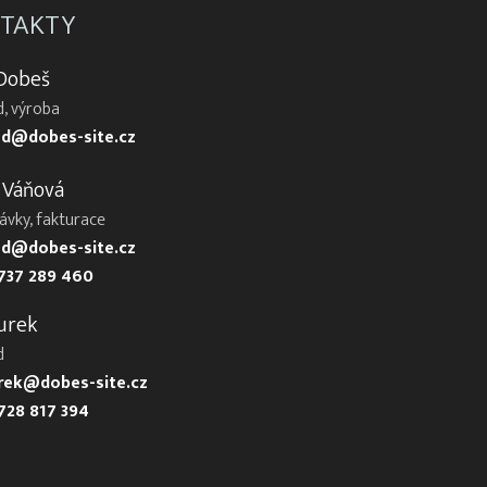
TAKTY
 Dobeš
, výroba
d@dobes-site.cz
 Váňová
ávky, fakturace
d@dobes-site.cz
737 289 460
urek
d
urek@dobes-site.cz
728 817 394