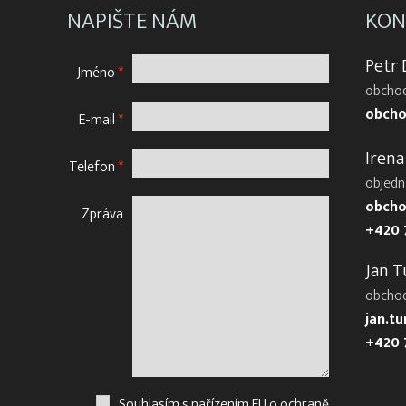
NAPIŠTE NÁM
KON
Petr
Jméno
*
obchod
obcho
E-mail
*
Irena
Telefon
*
objedn
obcho
Zpráva
+420 
Jan T
obcho
jan.t
+420 
Souhlasím s nařízením EU o ochraně