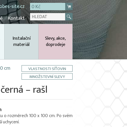
bes-site.cz
0 Kč
mě
Kontakt
,
Instalační
Slevy, akce,
materiál
doprodeje
00 cm
VLASTNOSTI SÍŤOVIN
MNOŽSTEVNÍ SLEVY
černá – rašl
m
líbku o rozměrech 100 x 100 cm. Po svém
 uchycení.