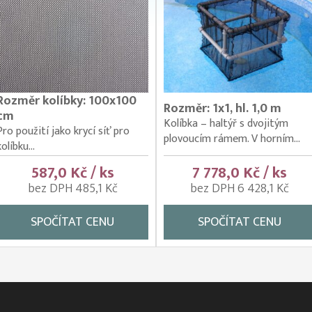
Rozměr kolíbky: 100x100
Rozměr: 1x1, hl. 1,0 m
cm
Kolíbka – haltýř s dvojitým
Pro použití jako krycí síť pro
plovoucím rámem. V horním...
kolíbku...
587,0 Kč / ks
7 778,0 Kč / ks
bez DPH 485,1 Kč
bez DPH 6 428,1 Kč
SPOČÍTAT CENU
SPOČÍTAT CENU