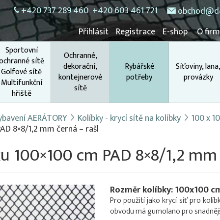
+420 737 289 460
+420 603 461 721
obchod@do
Přihlásit
Registrace
E-shop
O fir
Sportovní
Ochranné,
ochranné sítě
dekorační,
Rybářské
Síťoviny, lana
Golfové sítě
kontejnerové
potřeby
provázky
Multifunkční
sítě
hřiště
 vybavení AERÁTORY
Kolíbky - krycí sítě na kolíbky
100 x 1
PAD 8×8/1,2 mm černá – rašl
bku 100×100 cm PAD 8×8/1,2 mm 
Rozměr kolíbky: 100x100 c
Pro použití jako krycí síť pro ko
obvodu má gumolano pro snadnější