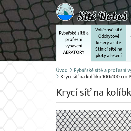
Voliérové sítě
Rybářské sítě a
Odchytové
profesní
kesery a sítě
vybavení
Stínící sítě na
AERÁTORY
ploty a lešení
Úvod
Rybářské sítě a profesní
Krycí síť na kolíbku 100×100 cm 
Krycí síť na kolí