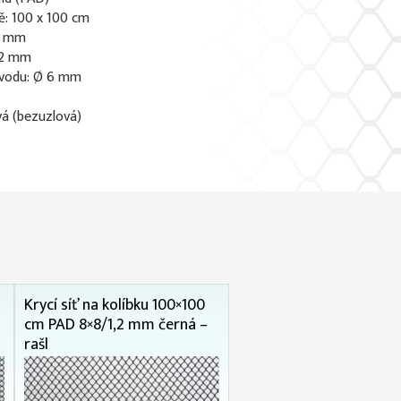
ě: 100 x 100 cm
 8 mm
1,2 mm
vodu: Ø 6 mm
vá (bezuzlová)
Krycí síť na kolíbku 100×100
cm PAD 8×8/1,2 mm černá –
rašl