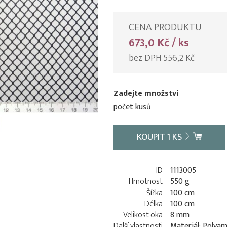
CENA PRODUKTU
673,0 Kč / ks
bez DPH 556,2 Kč
Zadejte množství
počet kusů
KOUPIT
1
KS
ID
1113005
Hmotnost
550 g
Šířka
100 cm
Délka
100 cm
Velikost oka
8 mm
Další vlastnosti
Materiál: Polyam