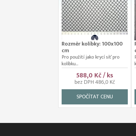
Rozměr kolíbky: 100x100
cm
Pro použití jako krycí síť pro
kolíbku...
588,0 Kč / ks
bez DPH 486,0 Kč
SPOČÍTAT CENU