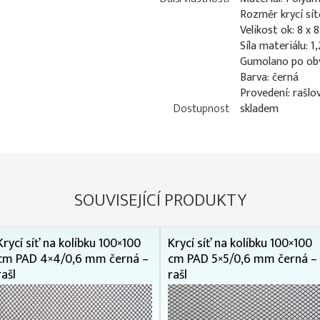
Rozměr krycí sít
Velikost ok: 8 x
Síla materiálu: 
Gumolano po ob
Barva: černá
Provedení: rašlo
Dostupnost
skladem
SOUVISEJÍCÍ PRODUKTY
Krycí síť na kolíbku 100×100
Krycí síť na kolíbku 100×100
cm PAD 4×4/0,6 mm černá –
cm PAD 5×5/0,6 mm černá –
rašl
rašl