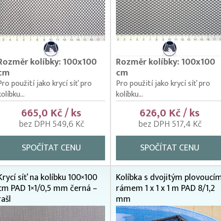
Rozměr kolíbky: 100x100
Rozměr kolíbky: 100x100
cm
cm
Pro použití jako krycí síť pro
Pro použití jako krycí síť pro
kolíbku...
kolíbku...
665,0 Kč / ks
626,0 Kč / ks
bez DPH 549,6 Kč
bez DPH 517,4 Kč
SPOČÍTAT CENU
SPOČÍTAT CENU
Krycí síť na kolíbku 100×100
Kolíbka s dvojitým plovoucí
cm PAD 1×1/0,5 mm černá –
rámem 1 x 1 x 1 m PAD 8/1,2
rašl
mm