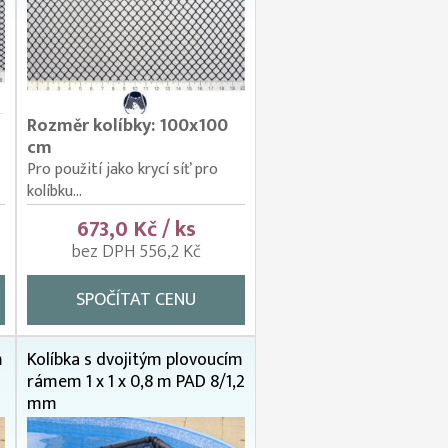
Rozměr kolíbky: 100x100
cm
Pro použití jako krycí síť pro
kolíbku...
673,0 Kč / ks
bez DPH 556,2 Kč
SPOČÍTAT CENU
m
Kolíbka s dvojitým plovoucím
rámem 1 x 1 x 0,8 m PAD 8/1,2
mm