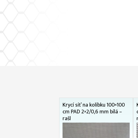
Krycí síť na kolíbku 100×100
cm PAD 2×2/0,6 mm bílá –
rašl