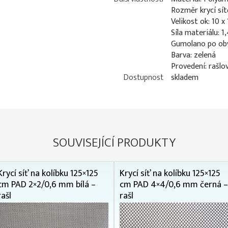
Rozměr krycí sít
Velikost ok: 10 
Síla materiálu: 
Gumolano po ob
Barva: zelená
Provedení: rašlo
Dostupnost
skladem
SOUVISEJÍCÍ PRODUKTY
Krycí síť na kolíbku 125×125
Krycí síť na kolíbku 125×125
cm PAD 2×2/0,6 mm bílá –
cm PAD 4×4/0,6 mm černá –
rašl
rašl