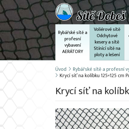
Voliérové sítě
Rybářské sítě a
Odchytové
profesní
kesery a sítě
vybavení
Stínící sítě na
AERÁTORY
ploty a lešení
Úvod
Rybářské sítě a profesní
Krycí síť na kolíbku 125×125 cm 
Krycí síť na kolí