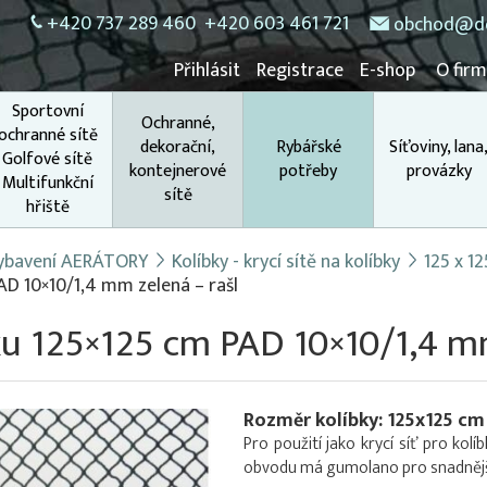
+420 737 289 460
+420 603 461 721
obchod@do
Přihlásit
Registrace
E-shop
O fir
Sportovní
Ochranné,
ochranné sítě
dekorační,
Rybářské
Síťoviny, lana
Golfové sítě
kontejnerové
potřeby
provázky
Multifunkční
sítě
hřiště
 vybavení AERÁTORY
Kolíbky - krycí sítě na kolíbky
125 x 1
PAD 10×10/1,4 mm zelená – rašl
bku 125×125 cm PAD 10×10/1,4 m
Rozměr kolíbky: 125x125 cm
Pro použití jako krycí síť pro ko
obvodu má gumolano pro snadnější