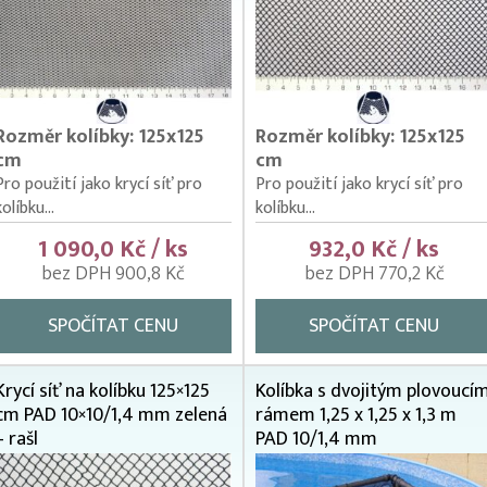
Rozměr kolíbky: 125x125
Rozměr kolíbky: 125x125
cm
cm
Pro použití jako krycí síť pro
Pro použití jako krycí síť pro
kolíbku...
kolíbku...
1 090,0 Kč / ks
932,0 Kč / ks
bez DPH 900,8 Kč
bez DPH 770,2 Kč
SPOČÍTAT CENU
SPOČÍTAT CENU
Krycí síť na kolíbku 125×125
Kolíbka s dvojitým plovoucí
cm PAD 10×10/1,4 mm zelená
rámem 1,25 x 1,25 x 1,3 m
– rašl
PAD 10/1,4 mm