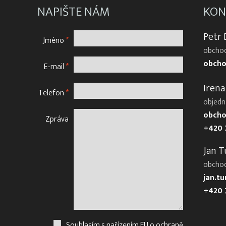
NAPIŠTE NÁM
KON
Petr
Jméno
*
obchod
obcho
E-mail
*
Irena
Telefon
*
objedn
obcho
Zpráva
+420 
Jan T
obcho
jan.t
+420 
Souhlasím s nařízením EU o ochraně