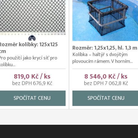
Rozměr kolíbky: 125x125
Rozměr: 1,25x1,25, hl. 1,3 m
cm
Kolíbka – haltýř s dvojitým
Pro použití jako krycí síť pro
plovoucím rámem. V horním...
kolíbku...
819,0 Kč / ks
8 546,0 Kč / ks
bez DPH 676,9 Kč
bez DPH 7 062,8 Kč
SPOČÍTAT CENU
SPOČÍTAT CENU