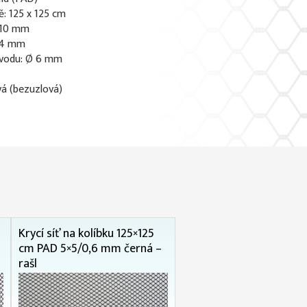
ě: 125 x 125 cm
x 10 mm
1,4 mm
vodu: Ø 6 mm
vá (bezuzlová)
Krycí síť na kolíbku 125×125
cm PAD 5×5/0,6 mm černá –
rašl