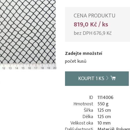
CENA PRODUKTU
819,0 Kč / ks
bez DPH 676,9 Kč
Zadejte množství
počet kusů
KOUPIT
1
KS
ID
1114006
Hmotnost
550 g
Šířka
125 cm
Délka
125 cm
Velikost oka
10 mm
Další vlastnosti
Materiál: Polyam