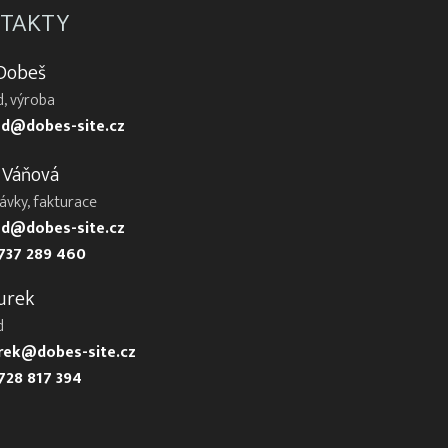
TAKTY
 Dobeš
, výroba
d@dobes-site.cz
 Váňová
ávky, fakturace
d@dobes-site.cz
737 289 460
urek
d
urek@dobes-site.cz
728 817 394