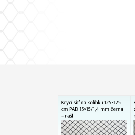
Krycí síť na kolíbku 125×125
cm PAD 15×15/1,4 mm černá
– rašl