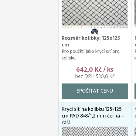
Rozměr kolíbky: 125x125
cm
Pro použití jako krycí síť pro
kolíbku...
642,0 Kč / ks
bez DPH 530,6 Kč
SPOČÍTAT CENU
Krycí síť na kolíbku 125×125
cm PAD 8×8/1,2 mm černá –
rašl