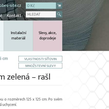
bes-site.cz
0 Kč
mě
Kontakt
,
Instalační
Slevy, akce,
materiál
doprodeje
25 cm
VLASTNOSTI SÍŤOVIN
MNOŽSTEVNÍ SLEVY
m zelená – rašl
líbku o rozměrech 125 x 125 cm. Po svém
 uchycení.