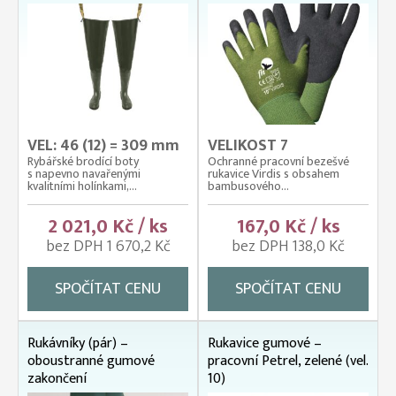
VEL: 46 (12) = 309 mm
VELIKOST 7
Rybářské brodící boty
Ochranné pracovní bezešvé
s napevno navařenými
rukavice Virdis s obsahem
kvalitními holínkami,...
bambusového...
2 021,0 Kč / ks
167,0 Kč / ks
bez DPH 1 670,2 Kč
bez DPH 138,0 Kč
SPOČÍTAT CENU
SPOČÍTAT CENU
Rukávníky (pár) –
Rukavice gumové –
oboustranné gumové
pracovní Petrel, zelené (vel.
zakončení
10)