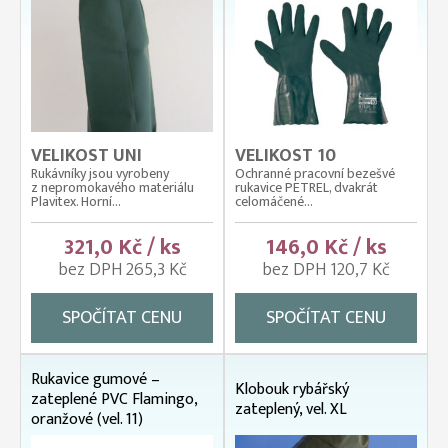
VELIKOST UNI
VELIKOST 10
Rukávníky jsou vyrobeny
Ochranné pracovní bezešvé
z nepromokavého materiálu
rukavice PETREL, dvakrát
Plavitex. Horní...
celomáčené...
321,0 Kč / ks
146,0 Kč / ks
bez DPH 265,3 Kč
bez DPH 120,7 Kč
SPOČÍTAT CENU
SPOČÍTAT CENU
Rukavice gumové –
Klobouk rybářský
zateplené PVC Flamingo,
zateplený, vel. XL
oranžové (vel. 11)