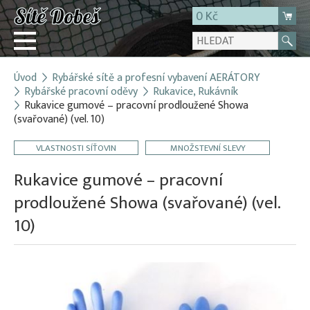
0 Kč
Úvod
Rybářské sítě a profesní vybavení AERÁTORY
Přihlásit
Rybářské pracovní oděvy
Rukavice, Rukávník
Rukavice gumové – pracovní prodloužené Showa
Registrace
(svařované) (vel. 10)
E-shop
VLASTNOSTI SÍŤOVIN
MNOŽSTEVNÍ SLEVY
O firmě
Rukavice gumové – pracovní
Kontakt
prodloužené Showa (svařované) (vel.
10)