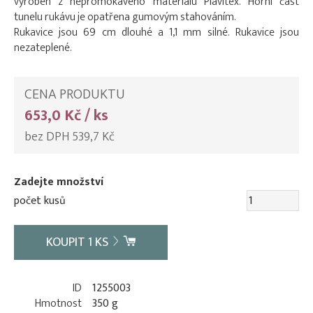
vyroben z nepromokavého materiálu Plavitex. Horní část
tunelu rukávu je opatřena gumovým stahováním.
Rukavice jsou 69 cm dlouhé a 1,1 mm silné. Rukavice jsou
nezateplené.
CENA PRODUKTU
653,0 Kč / ks
bez DPH 539,7 Kč
Zadejte množství
počet kusů
KOUPIT
1
KS
ID
1255003
Hmotnost
350 g