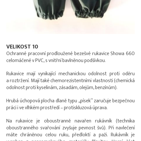
VELIKOST 10
Ochranné pracovní prodloužené bezešvé rukavice Showa 660
celomáčené v PVC, s vnitřní bavlněnou podšívkou.
Rukavice mají vynikající mechanickou odolnost proti oděru
a roztržení. Mají také chemorezistentními vlastnosti (chemická
odolnost proti kyselinám, zásadám, olejům, benzínům).
Hrubá úchopová plocha dlaně typu „písek“ zaručuje bezpečnou
práci i ve vlhkém prostředí – protiskluzová úprava.
Na rukavice je oboustranně navařen rukávník (technika
oboustranného svařování zvyšuje pevnost švů). Při navlečení
máte chráněnou celou ruku, předloktí a paži. Rukávník je