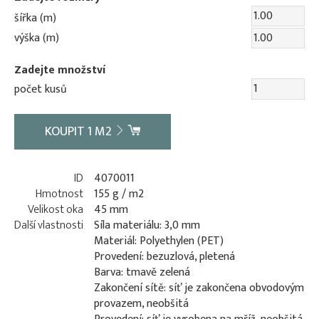
šířka (m)
výška (m)
Zadejte množství
počet kusů
KOUPIT
1
M2
ID
4070011
Hmotnost
155 g / m2
Velikost oka
45 mm
Další vlastnosti
Síla materiálu: 3,0 mm
Materiál: Polyethylen (PET)
Provedení: bezuzlová, pletená
Barva: tmavě zelená
Zakončení sítě: síť je zakončena obvodovým
provazem, neobšitá