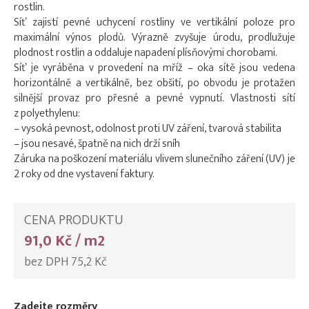
rostlin.
Síť zajistí pevné uchycení rostliny ve vertikální poloze pro
maximální výnos plodů. Výrazně zvyšuje úrodu, prodlužuje
plodnost rostlin a oddaluje napadení plísňovými chorobami.
Síť je vyráběna v provedení na mříž – oka sítě jsou vedena
horizontálně a vertikálně, bez obšití, po obvodu je protažen
silnější provaz pro přesné a pevné vypnutí. Vlastnosti sítí
z polyethylenu:
– vysoká pevnost, odolnost proti UV záření, tvarová stabilita
– jsou nesavé, špatně na nich drží sníh
Záruka na poškození materiálu vlivem slunečního záření (UV) je
2 roky od dne vystavení faktury.
CENA PRODUKTU
91,0 Kč / m2
bez DPH 75,2 Kč
Zadejte rozměry