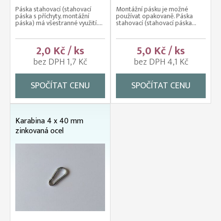
Páska stahovací (stahovací
Montážní pásku je možné
páska s příchyty, montážní
používat opakovaně. Páska
páska) má všestranné využití....
stahovací (stahovací páska...
2,0 Kč / ks
5,0 Kč / ks
bez DPH 1,7 Kč
bez DPH 4,1 Kč
SPOČÍTAT CENU
SPOČÍTAT CENU
Karabina 4 x 40 mm
zinkovaná ocel