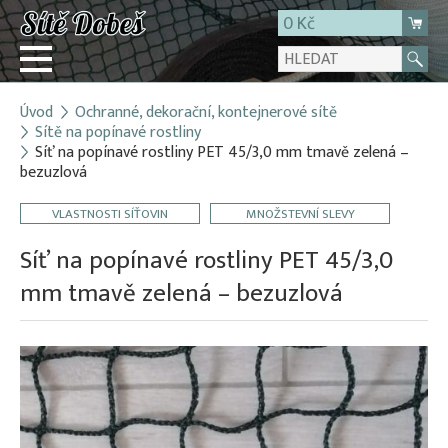
0 Kč
Úvod
Ochranné, dekorační, kontejnerové sítě
Přihlásit
Sítě na popínavé rostliny
Síť na popínavé rostliny PET 45/3,0 mm tmavě zelená –
Registrace
bezuzlová
E-shop
VLASTNOSTI SÍŤOVIN
MNOŽSTEVNÍ SLEVY
O firmě
Síť na popínavé rostliny PET 45/3,0
Kontakt
mm tmavě zelená – bezuzlová