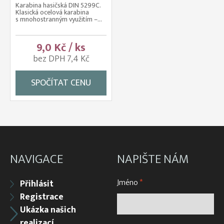
Karabina hasičská DIN 5299C.
Klasická ocelová karabina
s mnohostranným využitím –...
9,0 Kč / ks
bez DPH 7,4 Kč
SPOČÍTAT CENU
NAVIGACE
NAPIŠTE NÁM
Jméno
*
Přihlásit
Registrace
Ukázka našich
realizací