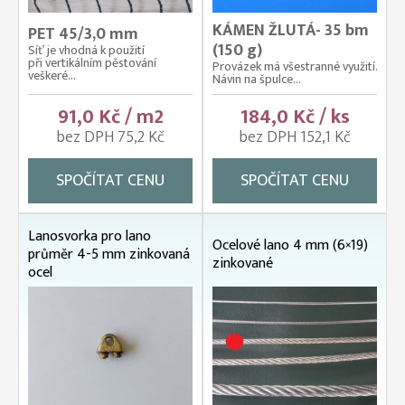
KÁMEN ŽLUTÁ- 35 bm
PET 45/3,0 mm
(150 g)
Síť je vhodná k použití
při vertikálním pěstování
Provázek má všestranné využití.
veškeré...
Návin na špulce...
91,0 Kč / m2
184,0 Kč / ks
bez DPH 75,2 Kč
bez DPH 152,1 Kč
SPOČÍTAT CENU
SPOČÍTAT CENU
Lanosvorka pro lano
Ocelové lano 4 mm (6×19)
průměr 4-5 mm zinkovaná
zinkované
ocel