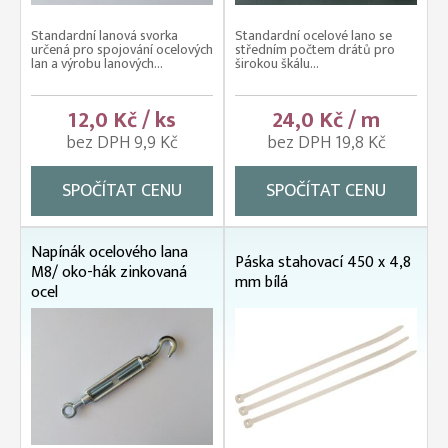
Standardní lanová svorka
Standardní ocelové lano se
určená pro spojování ocelových
středním počtem drátů pro
lan a výrobu lanových...
širokou škálu...
12,0 Kč / ks
24,0 Kč / m
bez DPH 9,9 Kč
bez DPH 19,8 Kč
SPOČÍTAT CENU
SPOČÍTAT CENU
Napínák ocelového lana
Páska stahovací 450 x 4,8
M8/ oko-hák zinkovaná
mm bílá
ocel