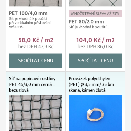
PET 100/4,0 mm
MNOŽSTEVNÍ SLEVA AŽ 73%
Síť je vhodná k použití
PET 80/2,0 mm
při vertikálním pěstování
veškeré...
Síť je vhodná k použití...
58,0 Kč / m2
104,0 Kč / m2
bez DPH 47,9 Kč
bez DPH 86,0 Kč
SPOČÍTAT CENU
SPOČÍTAT CENU
Síť na popínavé rostliny
Provázek polyethylen
PET 45/3,0 mm černá –
(PET) Ø 3,5 mm/ 35 bm
bezuzlová
skaná, kámen žlutá