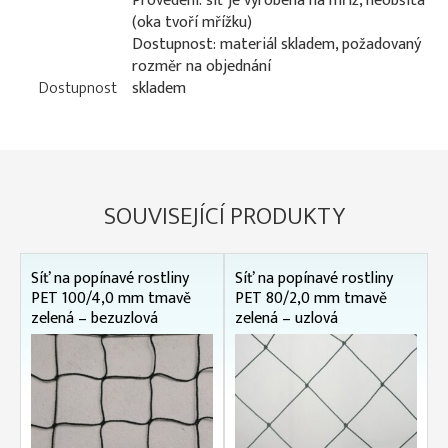
Provedení: síť je vyrobena na mříž, neobšitá
(oka tvoří mřížku)
Dostupnost: materiál skladem, požadovaný
rozměr na objednání
Dostupnost
skladem
SOUVISEJÍCÍ PRODUKTY
Síť na popínavé rostliny
Síť na popínavé rostliny
PET 100/4,0 mm tmavě
PET 80/2,0 mm tmavě
zelená – bezuzlová
zelená – uzlová