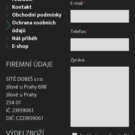
E-mail
*
Kontakt
Obchodní podmínky
Ochrana osobních
údajů
Telefon
*
Náš příběh
E-shop
Zpráva
FIREMNÍ ÚDAJE
SÍTĚ DOBEŠ s.r.o.
Jílové u Prahy 698
Jílové u Prahy
254 01
IČ: 23959061
DIČ: CZ23959061
VÝDEJ ZBOŽÍ