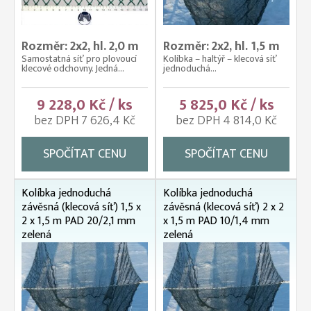
Rozměr: 2x2, hl. 2,0 m
Rozměr: 2x2, hl. 1,5 m
Samostatná síť pro plovoucí
Kolíbka – haltýř – klecová síť
klecové odchovny. Jedná...
jednoduchá...
9 228,0 Kč / ks
5 825,0 Kč / ks
bez DPH 7 626,4 Kč
bez DPH 4 814,0 Kč
SPOČÍTAT CENU
SPOČÍTAT CENU
Kolíbka jednoduchá
Kolíbka jednoduchá
závěsná (klecová síť) 1,5 x
závěsná (klecová síť) 2 x 2
2 x 1,5 m PAD 20/2,1 mm
x 1,5 m PAD 10/1,4 mm
zelená
zelená