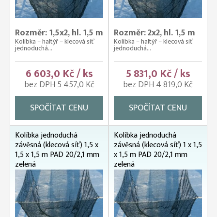
Rozměr: 1,5x2, hl. 1,5 m
Rozměr: 2x2, hl. 1,5 m
Kolíbka – haltýř – klecová síť
Kolíbka – haltýř – klecová síť
jednoduchá...
jednoduchá...
6 603,0 Kč / ks
5 831,0 Kč / ks
bez DPH 5 457,0 Kč
bez DPH 4 819,0 Kč
SPOČÍTAT CENU
SPOČÍTAT CENU
Kolíbka jednoduchá
Kolíbka jednoduchá
závěsná (klecová síť) 1,5 x
závěsná (klecová síť) 1 x 1,5
1,5 x 1,5 m PAD 20/2,1 mm
x 1,5 m PAD 20/2,1 mm
zelená
zelená