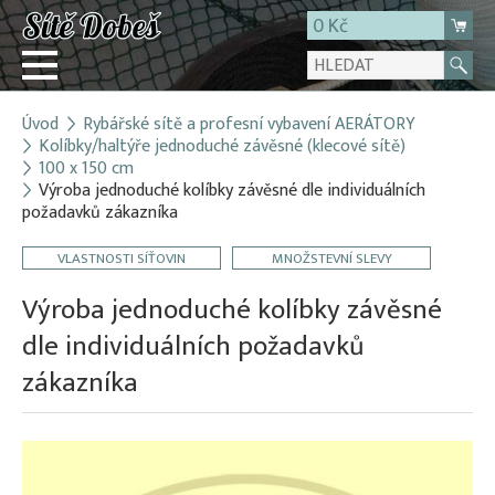
0 Kč
Úvod
Rybářské sítě a profesní vybavení AERÁTORY
Přihlásit
Kolíbky/haltýře jednoduché závěsné (klecové sítě)
100 x 150 cm
Registrace
Výroba jednoduché kolíbky závěsné dle individuálních
E-shop
požadavků zákazníka
O firmě
VLASTNOSTI SÍŤOVIN
MNOŽSTEVNÍ SLEVY
Kontakt
Výroba jednoduché kolíbky závěsné
dle individuálních požadavků
zákazníka