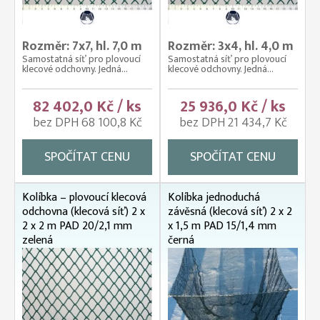
Rozměr: 7x7, hl. 7,0 m
Rozměr: 3x4, hl. 4,0 m
Samostatná síť pro plovoucí
Samostatná síť pro plovoucí
klecové odchovny. Jedná...
klecové odchovny. Jedná...
82 402,0 Kč / ks
25 936,0 Kč / ks
bez DPH 68 100,8 Kč
bez DPH 21 434,7 Kč
SPOČÍTAT CENU
SPOČÍTAT CENU
Kolíbka – plovoucí klecová
Kolíbka jednoduchá
odchovna (klecová síť) 2 x
závěsná (klecová síť) 2 x 2
2 x 2 m PAD 20/2,1 mm
x 1,5 m PAD 15/1,4 mm
zelená
černá