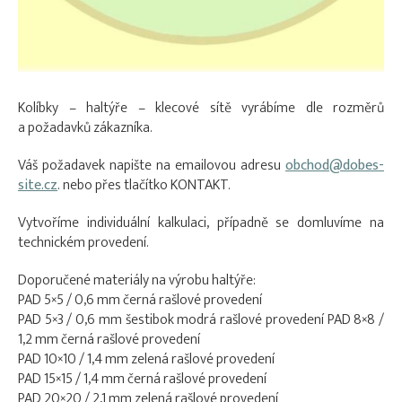
Kolíbky – haltýře – klecové sítě vyrábíme dle rozměrů
a požadavků zákazníka.
Váš požadavek napište na emailovou adresu
obchod@dobes-
site.cz
. nebo přes tlačítko KONTAKT.
Vytvoříme individuální kalkulaci, případně se domluvíme na
technickém provedení.
Doporučené materiály na výrobu haltýře:
PAD 5×5 / 0,6 mm černá rašlové provedení
PAD 5×3 / 0,6 mm šestibok modrá rašlové provedení PAD 8×8 /
1,2 mm černá rašlové provedení
PAD 10×10 / 1,4 mm zelená rašlové provedení
PAD 15×15 / 1,4 mm černá rašlové provedení
PAD 20×20 / 2,1 mm zelená rašlové provedení