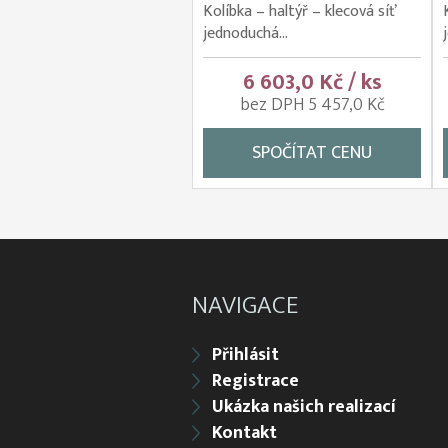
Kolíbka – haltýř – klecová síť
jednoduchá...
6 603,0 Kč / ks
bez DPH 5 457,0 Kč
SPOČÍTAT CENU
NAVIGACE
Přihlásit
Registrace
Ukázka našich realizací
Kontakt