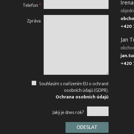
Irena
Telefon
*
objedn
obcho
Zpráva
+420 
Jan T
obcho
jan.t
+420 
Souhlasím s nařízením EU o ochraně
osobních údajů (GDPR).
Ochrana osobních údajů
Jaký je dnes rok?