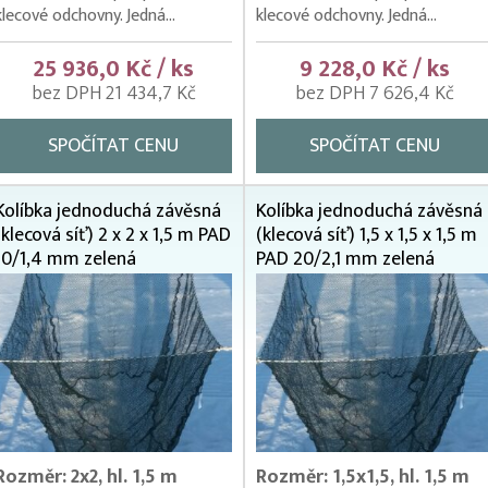
klecové odchovny. Jedná...
klecové odchovny. Jedná...
25 936,0 Kč / ks
9 228,0 Kč / ks
bez DPH 21 434,7 Kč
bez DPH 7 626,4 Kč
SPOČÍTAT CENU
SPOČÍTAT CENU
Kolíbka jednoduchá závěsná
Kolíbka jednoduchá závěsná
(klecová síť) 2 x 2 x 1,5 m PAD
(klecová síť) 1,5 x 1,5 x 1,5 m
10/1,4 mm zelená
PAD 20/2,1 mm zelená
Rozměr: 2x2, hl. 1,5 m
Rozměr: 1,5x1,5, hl. 1,5 m