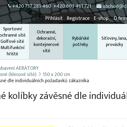
+420 737 289 460
+420 603 461 721
obchod@do
Přihlásit
Registrace
E-shop
O fir
Sportovní
Ochranné,
ochranné sítě
dekorační,
Rybářské
Síťoviny, lana
Golfové sítě
kontejnerové
potřeby
provázky
Multifunkční
sítě
hřiště
 vybavení AERÁTORY
sné (klecové sítě)
150 x 200 cm
né dle individuálních požadavků zákazníka
 kolíbky závěsné dle individu