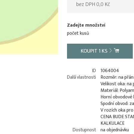
bez DPH 0,0 Kč
Zadejte množství
počet kusů
KOUPIT
1
KS
ID
1064004
Další vlastnosti
Rozměr: na přán
Velikost oka: na
Materiál: Polyam
Horní obvodové 
Spodní obvod: za
V rozích oka pro
CENA BUDE STA
KALKULACE
Dostupnost
na objednávku