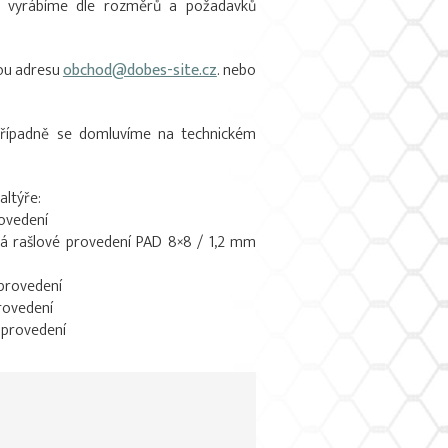
tě vyrábíme dle rozměrů a požadavků
ou adresu
obchod@dobes-site.cz
. nebo
, případně se domluvíme na technickém
altýře:
rovedení
á rašlové provedení PAD 8×8 / 1,2 mm
 provedení
provedení
 provedení