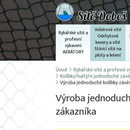
Voliérové sítě
Rybářské sítě a
Odchytové
profesní
kesery a sítě
vybavení
Stínící sítě na
AERÁTORY
ploty a lešení
Úvod
Rybářské sítě a profesní
Kolíbky/haltýře jednoduché závě
Výroba jednoduché kolíbky závěs
Výroba jednoduché
zákazníka