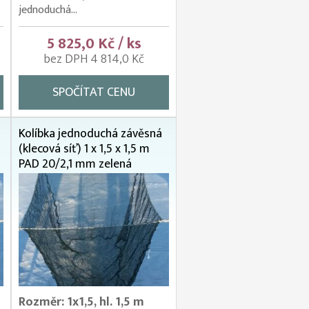
jednoduchá...
5 825,0 Kč / ks
bez DPH 4 814,0 Kč
SPOČÍTAT CENU
Kolíbka jednoduchá závěsná
(klecová síť) 1 x 1,5 x 1,5 m
PAD 20/2,1 mm zelená
Rozměr: 1x1,5, hl. 1,5 m