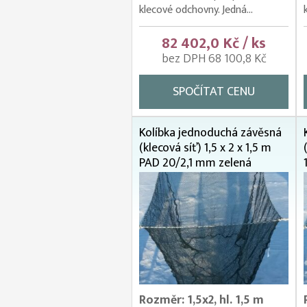
klecové odchovny. Jedná...
82 402,0 Kč / ks
bez DPH 68 100,8 Kč
SPOČÍTAT CENU
Kolíbka jednoduchá závěsná
(klecová síť) 1,5 x 2 x 1,5 m
PAD 20/2,1 mm zelená
Rozměr: 1,5x2, hl. 1,5 m