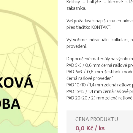
Kolíbky – haltýře – klecové sí
zákazníka.
Váš požadavek napište na emailov
přes tlačítko KONTAKT.
Vytvoříme individuální kalkulaci
provedení.
Doporučené materiály na výrobu h
PAD 5×5 / 0,6 mm černá rašlové p
PAD 5×3 / 0,6 mm šestibok modr
černá rašlové provedení
PAD 10×10 / 1,4 mm zelená rašlové
PAD 15×15 / 1,4 mm černá rašlové 
PAD 20×20 / 2,1 mm zelená rašlové
CENA PRODUKTU
0,0 Kč / ks