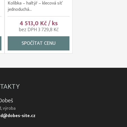
Kolíbka – haltýř – klecová síť
jednoduchá...
4 513,0 Kč / ks
bez DPH 3 729,8 Kč
SPOČÍTAT CENU
TAKTY
 Dobeš
, výroba
d@dobes-site.cz