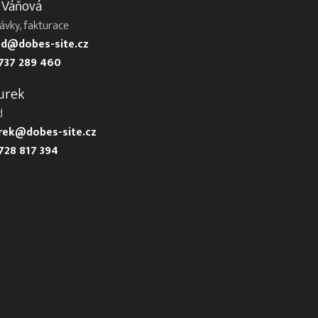
 Váňová
ávky, fakturace
d@dobes-site.cz
737 289 460
urek
d
urek@dobes-site.cz
728 817 394