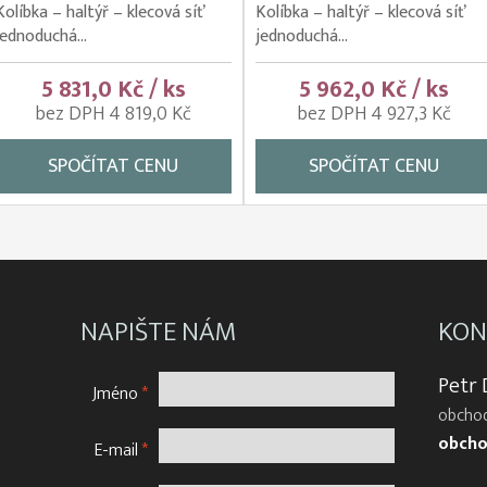
Kolíbka – haltýř – klecová síť
Kolíbka – haltýř – klecová síť
jednoduchá...
jednoduchá...
5 831,0 Kč / ks
5 962,0 Kč / ks
bez DPH 4 819,0 Kč
bez DPH 4 927,3 Kč
SPOČÍTAT CENU
SPOČÍTAT CENU
NAPIŠTE NÁM
KON
Petr
Jméno
*
obchod
obcho
E-mail
*