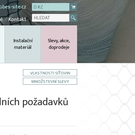
bes-site.cz
0 Kč
mě
Kontakt
,
Instalační
Slevy, akce,
materiál
doprodeje
VLASTNOSTI SÍŤOVIN
MNOŽSTEVNÍ SLEVY
álních požadavků