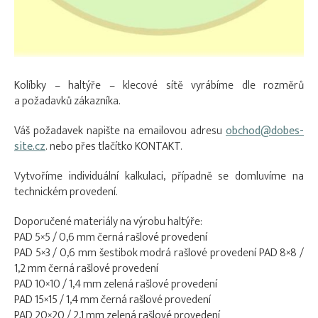
Kolíbky – haltýře – klecové sítě vyrábíme dle rozměrů
a požadavků zákazníka.
Váš požadavek napište na emailovou adresu
obchod@dobes-
site.cz
. nebo přes tlačítko KONTAKT.
Vytvoříme individuální kalkulaci, případně se domluvíme na
technickém provedení.
Doporučené materiály na výrobu haltýře:
PAD 5×5 / 0,6 mm černá rašlové provedení
PAD 5×3 / 0,6 mm šestibok modrá rašlové provedení PAD 8×8 /
1,2 mm černá rašlové provedení
PAD 10×10 / 1,4 mm zelená rašlové provedení
PAD 15×15 / 1,4 mm černá rašlové provedení
PAD 20×20 / 2,1 mm zelená rašlové provedení