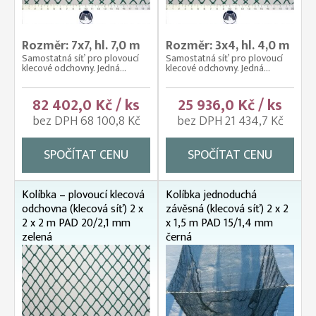
Rozměr: 7x7, hl. 7,0 m
Rozměr: 3x4, hl. 4,0 m
Samostatná síť pro plovoucí
Samostatná síť pro plovoucí
klecové odchovny. Jedná...
klecové odchovny. Jedná...
82 402,0 Kč / ks
25 936,0 Kč / ks
bez DPH 68 100,8 Kč
bez DPH 21 434,7 Kč
SPOČÍTAT CENU
SPOČÍTAT CENU
Kolíbka – plovoucí klecová
Kolíbka jednoduchá
odchovna (klecová síť) 2 x
závěsná (klecová síť) 2 x 2
2 x 2 m PAD 20/2,1 mm
x 1,5 m PAD 15/1,4 mm
zelená
černá