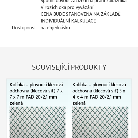
Spodní obvod: zatížení na přání zákazníka
V rozích oka pro vyvázání
CENA BUDE STANOVENA NA ZÁKLADĚ
INDIVIDUÁLNÍ KALKULACE
Dostupnost
na objednávku
SOUVISEJÍCÍ PRODUKTY
Kolíbka – plovoucí klecová
Kolíbka – plovoucí klecová
odchovna (klecová síť) 7 x
odchovna (klecová síť) 3 x
7 x 7 m PAD 20/2,1 mm
4 x 4 m PAD 20/2,1 mm
zelená
zelená