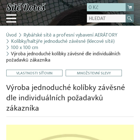
0 Kč
Úvod
Rybářské sítě a profesní vybavení AERÁTORY
Přihlásit
Kolíbky/haltýře jednoduché závěsné (klecové sítě)
100 x 100 cm
Registrace
Výroba jednoduché kolíbky závěsné dle individuálních
E-shop
požadavků zákazníka
O firmě
VLASTNOSTI SÍŤOVIN
MNOŽSTEVNÍ SLEVY
Kontakt
Výroba jednoduché kolíbky závěsné
dle individuálních požadavků
zákazníka